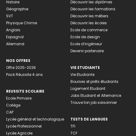
Histoire
Découvrir les diplômes
Géographie
Découvrir les formations
SVT
Découvrir les métiers
Physique Chimie
Découvrir les écoles
Anglais
Ecole de commerce
Espagnol
Ecole de design
Allemand
Ecole d’ingénieur
Devenir partenaire
NOS OFFRES
Offre 2025-2026
VIE ETUDIANTE
Pack Réussite 4 ans
Vie Etudiante
Bourses et prêts étudiants
Logement Etudiant
REUSSITE SCOLAIRE
Jobs Etudiant et Alternance
Ecole Primaire
Trouve ton job saisonnier
Collège
CAP
Lycée général et technologique
TESTS DE LANGUES
Lycée Professionnel
TFI
Lycée Agricole
TCF