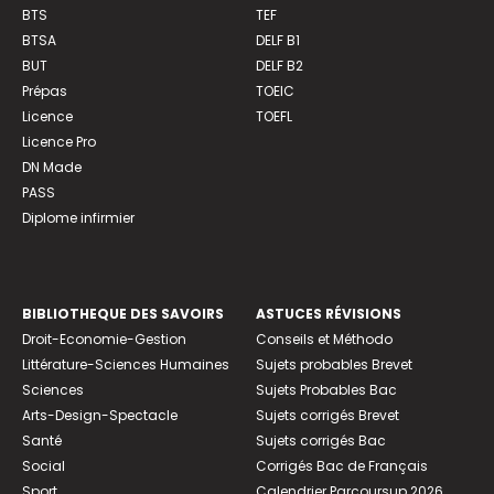
BTS
TEF
BTSA
DELF B1
BUT
DELF B2
Prépas
TOEIC
Licence
TOEFL
Licence Pro
DN Made
PASS
Diplome infirmier
BIBLIOTHEQUE DES SAVOIRS
ASTUCES RÉVISIONS
Droit-Economie-Gestion
Conseils et Méthodo
Littérature-Sciences Humaines
Sujets probables Brevet
Sciences
Sujets Probables Bac
Arts-Design-Spectacle
Sujets corrigés Brevet
Santé
Sujets corrigés Bac
Social
Corrigés Bac de Français
Sport
Calendrier Parcoursup 2026