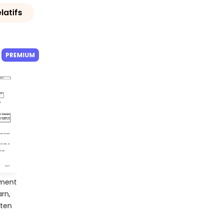
latifs
PREMIUM
ement
rn,
ten