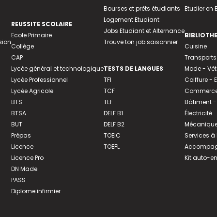
Bourses et prêts étudiants
Etudier en
Logement Etudiant
REUSSITE SCOLAIRE
Jobs Etudiant et Alternance
Ecole Primaire
BIBLIOTH
sion
Trouve ton job saisonnier
Collège
Cuisine
CAP
Transports
Lycée général et technologique
TESTS DE LANGUES
Mode - Vê
Lycée Professionnel
TFI
Coiffure -
Lycée Agricole
TCF
Commerce 
BTS
TEF
Bâtiment -
BTSA
DELF B1
Électricité
BUT
DELF B2
Mécanique
Prépas
TOEIC
Services à
Licence
TOEFL
Accompagn
Licence Pro
Kit auto-e
DN Made
PASS
Diplome infirmier