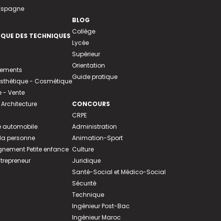
 Espagne
BLOG
Collège
EQUE DES TECHNIQUES
Lycée
Supérieur
Orientation
tements
Guide pratique
 Esthétique - Cosmétique
- Vente
 Architecture
CONCOURS
CRPE
 automobile
Administration
 la personne
Animation-Sport
ement Petite enfance
Culture
ntrepreneur
Juridique
Santé-Social et Médico-Social
Sécurité
Technique
Ingénieur Post-Bac
Ingénieur Maroc