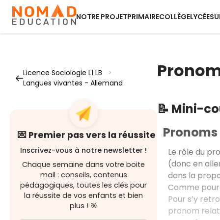
NOTRE PROJET
PRIMAIRE
COLLÈGE
LYCÉE
SU
Pronoms
Licence Sociologie L1 LB
>
Langues vivantes - Allemand
📝 Mini-c
Pronoms r
💌 Premier pas vers la réussite
Inscrivez-vous à notre newsletter !
Le rôle du p
(donc en allem
Chaque semaine dans votre boite
dans la propos
mail : conseils, contenus
pédagogiques, toutes les clés pour
Comme pour l
la réussite de vos enfants et bien
Pour s’y retr
plus ! 🎯
pronom relati