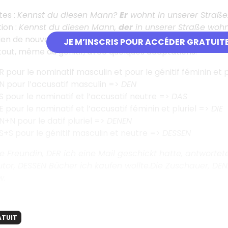
tes :
Kennst du diesen Mann?
Er
wohnt in unserer Straße
ion :
Kennst du diesen Mann,
der
in unserer Straße wohn
 rien de nouveau à apprendre sur la déclinaison pour mani
JE M’INSCRIS POUR ACCÉDER GRATUIT
out, même au génitif, avec quelques adaptations.
 pour le nominatif masculin et pour le génitif féminin et p
 pour l’accusatif masculin =>
DEN
 pour le nominatif et l’accusatif neutre =>
DAS
 pour le nominatif et l’accusatif féminin et pluriel =>
DIE
+N pour le datif pluriel =>
DENEN
+S pour le génitif masculin et neutre =>
DESSEN
e Freundin, DER ich eine Mail geschickt hatte, antwortete
utor, DESSEN Bücher ich kaufen wollte.Die Zuschauer, DEN
w.
ATUIT