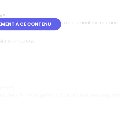
.
t?
er les relatifs, puisque l’on a exactement les mêmes
EMENT À CE CONTENU
luriel =>
DEREN
 nicht.
EN der Film nicht gefiel, schrieben ihre Meinung auf