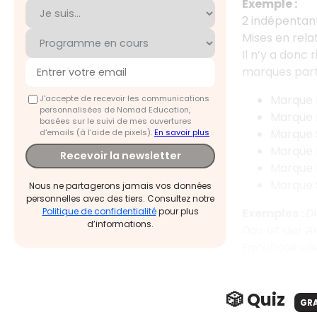
Exemple :
2 indépentan
Mises en relat
Il n’y a donc
marques part
Marque R
J'accepte de recevoir les communications
personnalisées de Nomad Education,
Marque N
basées sur le suivi de mes ouvertures
Marque S
d'emails (à l’aide de pixels).
En savoir plus
Marque E
Recevoir la newsletter
Marque N
Marque S
Nous ne partagerons jamais vos données
personnelles avec des tiers. Consultez notre
Exemples :
Di
Politique de confidentialité
pour plus
d’informations.
Das ist der A
Facebook us
🎲 Quiz
GR