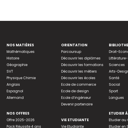
NOS MATIÈRES
ORIENTATION
BIBLIOTH
Mathématiques
Parcoursup
Droit-Eco
Histoire
Découvrir les diplômes
Littératur
Géographie
Découvrir les formations
Sciences
SVT
Découvrir les métiers
Arts-Desig
Physique Chimie
Découvrir les écoles
Santé
Anglais
Ecole de commerce
Social
Espagnol
Ecole de design
Sport
Allemand
Ecole d’ingénieur
Langues
Devenir partenaire
NOS OFFRES
ETUDIER À
Offre 2025-2026
VIE ETUDIANTE
Etudier a
Pack Réussite 4 ans
Vie Etudiante
Etudier en 