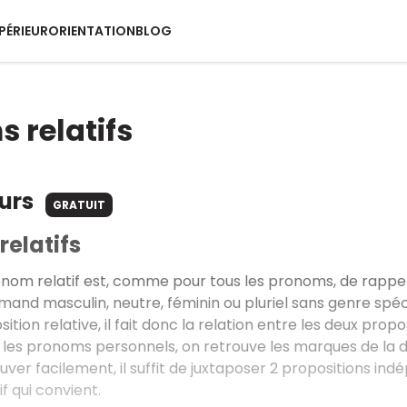
PÉRIEUR
ORIENTATION
BLOG
 relatifs
ours
GRATUIT
elatifs
ronom relatif est, comme pour tous les pronoms, de rapp
and masculin, neutre, féminin ou pluriel sans genre spécifi
ition relative, il fait donc la relation entre les deux propos
es pronoms personnels, on retrouve les marques de la dé
ouver facilement, il suffit de juxtaposer 2 propositions i
f qui convient.