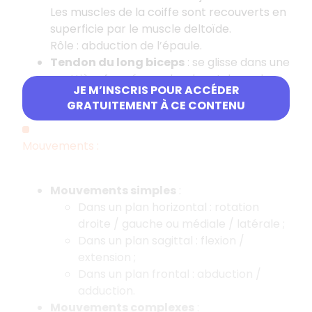
Les muscles de la coiffe sont recouverts en
superficie par le muscle deltoïde.
Rôle : abduction de l’épaule.
Tendon du long biceps
: se glisse dans une
gouttière formée par les deux tubercules
JE M’INSCRIS POUR ACCÉDER
de l’humérus.
GRATUITEMENT À CE CONTENU
Mouvements :
Mouvements simples
:
Dans un plan horizontal : rotation
droite / gauche ou médiale / latérale ;
Dans un plan sagittal : flexion /
extension ;
Dans un plan frontal : abduction /
adduction.
Mouvements complexes
: