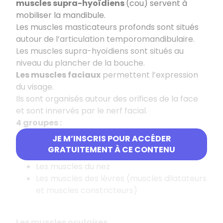
muscles supra-hyoïdiens
(cou) servent à
mobiliser la mandibule.
Les muscles masticateurs profonds sont situés
autour de l’articulation temporomandibulaire.
Les muscles supra-hyoïdiens sont situés au
niveau du plancher de la bouche.
Les muscles faciaux
permettent l’expression
du visage.
Ils sont organisés autour des orifices de la face
et sont innervés par le nerf facial.
4 groupes :
JE M’INSCRIS POUR ACCÉDER
Les muscles auriculaires
GRATUITEMENT À CE CONTENU
Les muscles de paupières et des sourcils
Les muscles du nez
Les muscles des lèvres (muscles dilatateurs
et muscles constricteurs)
Les muscles oculaires