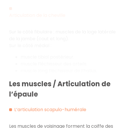
Articulation de la cheville
Sur le côté fibulaire : muscles de la loge latérale
de la jambe (cout et long).
Sur le côté médial :
muscle tibial postérieur.
muscle fléchisseur des orteils.
muscle long fléchisseur de l’hallux.
Les muscles / Articulation de
l’épaule
L’articulation scapulo-humérale
Les muscles de voisinage forment la coiffe des