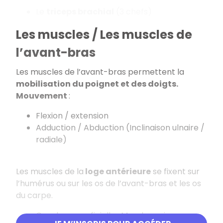
Le
triceps brachial
(3 chefs)
Les muscles / Les muscles de
l’avant-bras
Les muscles de l’avant-bras permettent la
mobilisation du poignet et des doigts.
Mouvement
:
Flexion / extension
Adduction / Abduction (Inclinaison ulnaire /
radiale)
Les muscles de la
loge antérieure
se fixent sur
l’humérus ou sur les os de l’avant-bras et les os
du carpe.
Couche superficielle : Muscles qui