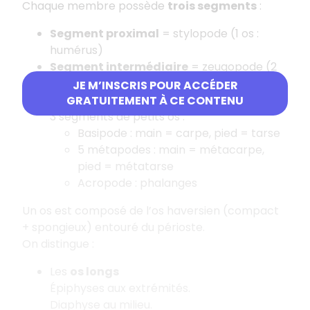
Chaque membre possède
trois segments
:
Segment proximal
= stylopode (1 os :
humérus)
Segment intermédiaire
= zeugopode (2
os : radius et ulna)
JE M’INSCRIS POUR ACCÉDER
Segment distal
= autopode : composé de
GRATUITEMENT À CE CONTENU
3 segments de petits os :
Basipode : main = carpe, pied = tarse
5 métapodes : main = métacarpe,
pied = métatarse
Acropode : phalanges
Un os est composé de l’os haversien (compact
+ spongieux) entouré du périoste.
On distingue :
Les
os longs
Épiphyses aux extrémités.
Diaphyse au milieu.