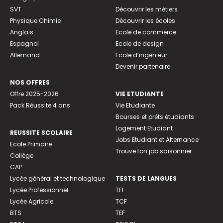
SVT
Découvrir les métiers
Physique Chimie
Découvrir les écoles
Anglais
Ecole de commerce
Espagnol
Ecole de design
Allemand
Ecole d’ingénieur
Devenir partenaire
NOS OFFRES
Offre 2025-2026
VIE ETUDIANTE
Pack Réussite 4 ans
Vie Etudiante
Bourses et prêts étudiants
Logement Etudiant
REUSSITE SCOLAIRE
Jobs Etudiant et Alternance
Ecole Primaire
Trouve ton job saisonnier
Collège
CAP
Lycée général et technologique
TESTS DE LANGUES
Lycée Professionnel
TFI
Lycée Agricole
TCF
BTS
TEF