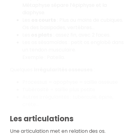
Métaphyse sépare l’épiphyse et la
diaphyse.
Les
os courts
: Plus ou moins de cubiques.
Os des basipodes, vertèbres…
Les
os plats
: assez fin, avec 2 faces.
Les os sésamoïdes : petit os englobé dans
un tendon musculaire.
Exemple : Patella.
Quelques
irrégularités osseuses
:
Processus = apophyse = saillie osseuse
Tubérosité = saillie plus petite
Autres irrégularités : tubercule, épine,
crête…
Les articulations
Une articulation met en relation des os.