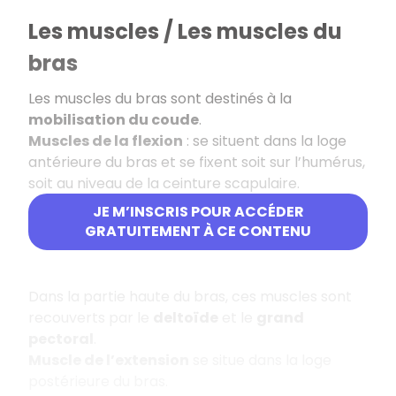
Les muscles / Les muscles du
bras
Les muscles du bras sont destinés à la
mobilisation du coude
.
Muscles de la flexion
: se situent dans la loge
antérieure du bras et se fixent soit sur l’humérus,
soit au niveau de la ceinture scapulaire.
JE M’INSCRIS POUR ACCÉDER
Le
biceps brachial
GRATUITEMENT À CE CONTENU
Le
coraco-brachial
Dans la partie haute du bras, ces muscles sont
recouverts par le
deltoïde
et le
grand
pectoral
.
Muscle de l’extension
se situe dans la loge
postérieure du bras.