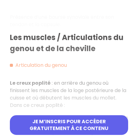
Présence d’une bourse synoviale entre son
tendon et la capsule.
Les muscles / Articulations du
genou et de la cheville
Articulation du genou
Le creux poplité
: en arrière du genou où
finissent les muscles de la loge postérieure de la
cuisse et où débutent les muscles du mollet.
Dans ce creux poplité :
Artère poplitée qui vascularise la totalité de
JE M’INSCRIS POUR ACCÉDER
la jambe et du pied.
GRATUITEMENT À CE CONTENU
Nerf ischiatique = nerf sciatique.