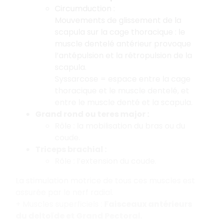
Circumduction :
Mouvements de glissement de la
scapula sur la cage thoracique : le
muscle dentelé antérieur provoque
l’antépulsion et la rétropulsion de la
scapula.
Syssarcose = espace entre la cage
thoracique et le muscle dentelé, et
entre le muscle denté et la scapula.
Grand rond ou teres major :
Rôle : la mobilisation du bras ou du
coude.
Triceps brachial :
Rôle : l’extension du coude.
La stimulation motrice de tous ces muscles est
assurée par le nerf radial.
+ Muscles superficiels :
Faisceaux antérieurs
du deltoïde et Grand Pectoral.