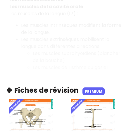
Les muscles de la cavité orale
Les muscles de la langue (17) :
Les muscles intrinsèques modifient la forme
de la langue.
Les muscles extrinsèques mobilisent la
langue dans différentes directions.
Les muscles suprahyoïdiens (plancher
de la bouche)
Les muscles de l’isthme du gosier
🍀 Fiches de révision
PREMIUM
PREMIUM
PREMIUM