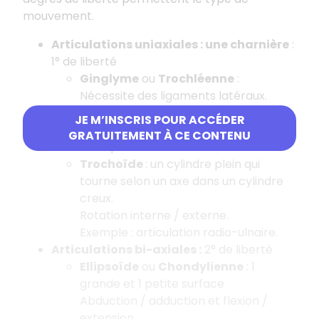
mouvement.
Articulations uniaxiales : une charnière
:
1° de liberté
Ginglyme
ou
Trochléenne
:
Nécessite des ligaments latéraux.
Flexion et extension.
JE M’INSCRIS POUR ACCÉDER
Axe du mouvement à la diaphyse
GRATUITEMENT À CE CONTENU
Exemple : articulation du coude.
Trochoïde
: un cylindre plein qui
tourne selon un axe dans un cylindre
creux.
Rotation interne / externe.
Exemple : articulation radio-ulnaire.
Articulations bi-axiales :
2° de liberté
Ellipsoïde
ou
Chondylienne
: 1
grande et 1 petite surface
Abduction / adduction et flexion /
extension.