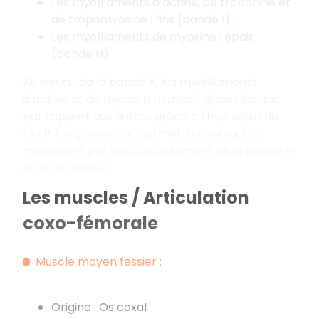
Les myofilaments d’actine, de troponine et
de tropomyosine : fins (bande I) ;
Les myofilaments de myosine : épais
(bande H).
Au niveau de la bande A, les myofilaments
d’actine et de myosine peuvent glisser les uns
par rapport aux autres grâce à l’hydrolyse de
l’ATP. Ce glissement permet la contraction
musculaire par raccourcissement de la bande H
et de la bande I.
Les muscles / Articulation
coxo-fémorale
Muscle moyen fessier :
Origine : Os coxal