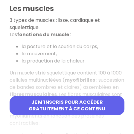
Les muscles
3 types de muscles : lisse, cardiaque et
squelettique.
Les
fonctions du muscle
:
la posture et le soutien du corps,
le mouvement,
la production de la chaleur.
Un muscle strié squelettique contient 100 à 1000
cellules multinucléées (
myofibrilles
: succession
de bandes sombres et claires) assemblées en
fibres musculaires
. Les fibres musculaires sont
entourées de tissu conjonctif.
JE M’INSCRIS POUR ACCÉDER
Les myofibrilles sont formées de 2 types de
GRATUITEMENT À CE CONTENU
myofilaments en fonction des protéines
contractiles :