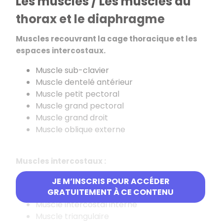
Les muscles / Les muscles du
thorax et le diaphragme
Muscles recouvrant la cage thoracique et les
espaces intercostaux.
Muscle sub-clavier
Muscle dentelé antérieur
Muscle petit pectoral
Muscle grand pectoral
Muscle grand droit
Muscle oblique externe
Muscles intercostaux :
Muscle intercostal externe
JE M’INSCRIS POUR ACCÉDER
GRATUITEMENT À CE CONTENU
Muscle intercostal moyen
Muscle intercostal interne
Muscle triangulaire