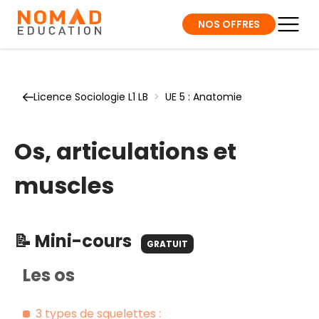
NOS OFFRES
Licence Sociologie L1 LB
>
UE 5 : Anatomie
Os, articulations et
muscles
📝 Mini-cours
GRATUIT
Les os
3 types de squelettes :