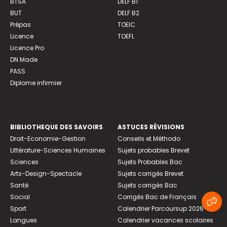
BTSA
DELF B1
BUT
DELF B2
Prépas
TOEIC
Licence
TOEFL
Licence Pro
DN Made
PASS
Diplome infirmier
BIBLIOTHEQUE DES SAVOIRS
ASTUCES RÉVISIONS
Droit-Economie-Gestion
Conseils et Méthodo
Littérature-Sciences Humaines
Sujets probables Brevet
Sciences
Sujets Probables Bac
Arts-Design-Spectacle
Sujets corrigés Brevet
Santé
Sujets corrigés Bac
Social
Corrigés Bac de Français
Sport
Calendrier Parcoursup 2026
Langues
Calendrier vacances scolaires