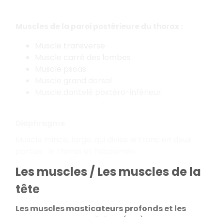
Muscles de la paroi postérieure du thorax :
Muscle transverse
Muscle carré des lombes
Muscle psoas
Muscle grand dorsal
Muscle dantelé postéro-inférieur
Diaphragme
Muscle mince, large, qui divise le tronc en deux
parties : le thorax et l’abdomen.
Les muscles / Les muscles de la
tête
Les muscles masticateurs profonds et les