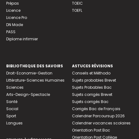
Prépas
TOEIC
Licence
TOEFL
Licence Pro
DN Made
PASS
Diplome infirmier
BIBLIOTHEQUE DES SAVOIRS
ASTUCES RÉVISIONS
Droit-Economie-Gestion
Conseils et Méthodo
Littérature-Sciences Humaines
Sujets probables Brevet
Sciences
Sujets Probables Bac
Arts-Design-Spectacle
Sujets corrigés Brevet
Santé
Sujets corrigés Bac
Social
Corrigés Bac de Français
Sport
Calendrier Parcoursup 2026
Langues
Calendrier vacances scolaires
Orientation Post Bac
Orientation Post Collège