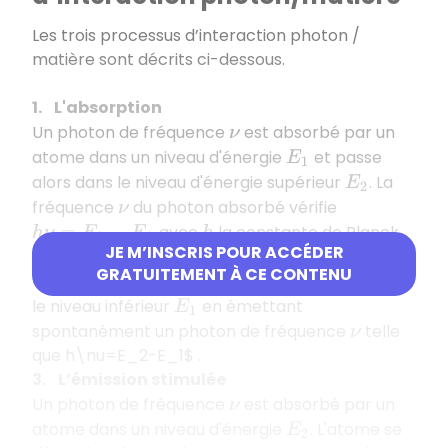
Les trois processus d’interaction photon /
matière sont décrits ci-dessous.
1. L'absorption
Un photon de fréquence
est absorbé par un
ν
atome dans un niveau d'énergie
et passe
E
1
alors dans le niveau d'énergie supérieur
. La
E
2
fréquence
du photon absorbé vérifie
ν
avec
la constante de Planck.
h
ν
=
E
2
−
E
1
h
JE M’INSCRIS POUR ACCÉDER
2. L’émission spontanée
GRATUITEMENT À CE CONTENU
Un atome excité au niveau
se désexcite dans
E
2
le niveau inférieur
en émettant
E
1
spontanément un photon de fréquence
telle
ν
que h\nu=E_2-E_1$ .
3. L’émission stimulée
Un photon de fréquence
est absorbé par un
ν
atome dans un niveau d'énergie
. L'atome se
E
2