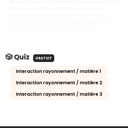
désexcite alors en émettant un nouveau photon
identique au photon absorbé puis ré-émis.
L'émission stimulée est donc un processus
d'émission cohérente amplifiant le signal (un
photon donne deux photons identiques).
🎲 Quiz
GRATUIT
Interaction rayonnement / matière 1
Interaction rayonnement / matière 2
Interaction rayonnement / matière 3