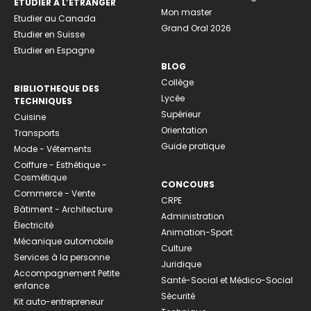
ETUDIER À L’ÉTRANGER
Mon master
Etudier au Canada
Grand Oral 2026
Etudier en Suisse
Etudier en Espagne
BLOG
Collège
BIBLIOTHEQUE DES
Lycée
TECHNIQUES
Supérieur
Cuisine
Orientation
Transports
Guide pratique
Mode - Vêtements
Coiffure - Esthétique -
Cosmétique
CONCOURS
Commerce - Vente
CRPE
Bâtiment - Architecture
Administration
Électricité
Animation-Sport
Mécanique automobile
Culture
Services à la personne
Juridique
Accompagnement Petite
Santé-Social et Médico-Social
enfance
Sécurité
Kit auto-entrepreneur