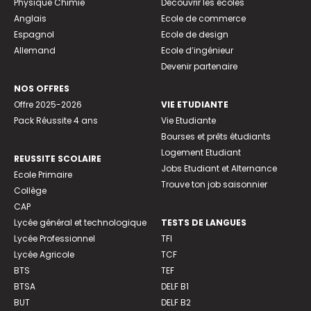
Physique Chimie
Découvrir les écoles
Anglais
Ecole de commerce
Espagnol
Ecole de design
Allemand
Ecole d’ingénieur
Devenir partenaire
NOS OFFRES
Offre 2025-2026
VIE ETUDIANTE
Pack Réussite 4 ans
Vie Etudiante
Bourses et prêts étudiants
Logement Etudiant
REUSSITE SCOLAIRE
Jobs Etudiant et Alternance
Ecole Primaire
Trouve ton job saisonnier
Collège
CAP
Lycée général et technologique
TESTS DE LANGUES
Lycée Professionnel
TFI
Lycée Agricole
TCF
BTS
TEF
BTSA
DELF B1
BUT
DELF B2