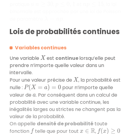
pratique si
,
et
, la loi
n
≥
30
p
≤
0
,
1
n
p
≤
15
binomiale est approchée par une loi de Poisson
de paramètre
.
λ
=
n
p
Lois de probabilités continues
Variables continues
Une variable
est
continue
lorsqu’elle peut
X
prendre n’importe quelle valeur dans un
intervalle.
Pour une valeur précise de
, la probabilité est
X
nulle :
pour n’importe quelle
P
(
X
=
a
)
=
0
valeur de
. Par conséquent dans un calcul de
a
probabilité avec une variable continue, les
inégalités larges ou strictes ne changent pas la
valeur de la probabilité.
On appelle
densité de probabilité
toute
fonction
telle que pour tout
,
f
x
∈
R
f
(
x
)
≥
0