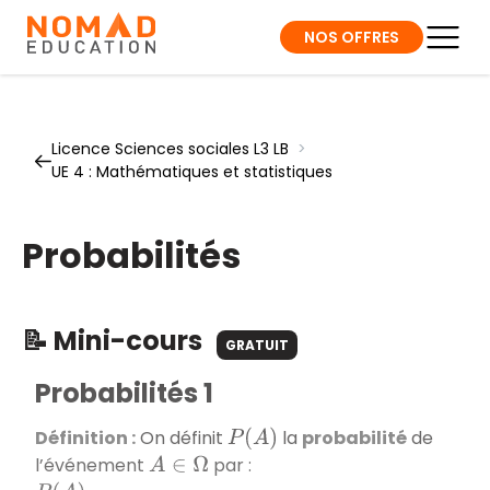
NOS OFFRES
Licence Sciences sociales L3 LB
>
UE 4 : Mathématiques et statistiques
Probabilités
📝 Mini-cours
GRATUIT
Probabilités 1
Définition :
On définit
la
probabilité
de
P
(
A
)
l’événement
par :
A
∈
Ω