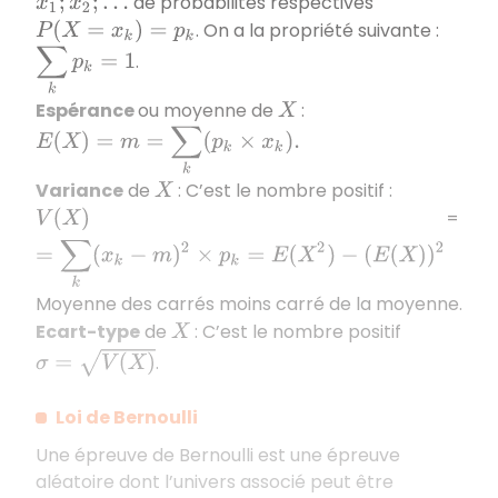
de probabilités respectives
x
1
;
x
2
;
…
. On a la propriété suivante :
P
(
X
=
x
k
)
=
p
k
∑
k
p
k
=
1
.
Espérance
ou moyenne de
:
X
E
(
X
)
=
m
=
∑
k
(
p
k
×
x
k
)
.
Variance
de
: C’est le nombre positif :
X
=
V
(
X
)
=
∑
k
(
x
k
−
m
)
2
×
p
k
=
E
(
X
2
)
−
(
E
(
X
)
)
2
Moyenne des carrés moins carré de la moyenne.
Ecart-type
de
: C’est le nombre positif
X
σ
=
V
(
X
)
.
Loi de Bernoulli
Une épreuve de Bernoulli est une épreuve
aléatoire dont l’univers associé peut être