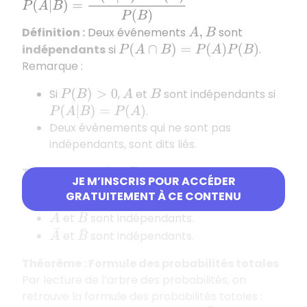
Définition :
Deux événements
sont
A
,
B
indépendants
si
.
P
(
A
∩
B
)
=
P
(
A
)
P
(
B
)
Remarque :
Si
,
et
sont indépendants si
P
(
B
)
>
0
A
B
.
P
(
A
|
B
)
=
P
(
A
)
Deux événements qui ne sont pas
indépendants, sont dits liés.
Théorème :
Si
et
sont indépendants :
A
B
JE M’INSCRIS POUR ACCÉDER
GRATUITEMENT À CE CONTENU
et
sont indépendants.
B
¯
A
A
¯
et
sont indépendants.
B
A
¯
et
sont indépendants.
B
¯
Théorème : Formule des probabilités totales
Par lecture de l’arbre des probabilités, on
retrouve la formule des probabilités totales :