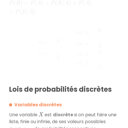
P
(
B
)
=
P
(
A
)
×
P
(
B
/
A
)
+
P
(
A
¯
)
×
P
(
B
/
A
¯
)
.
Lois de probabilités discrètes
Variables discrètes
Une variable
est
discrète
si on peut faire une
X
liste, finie ou infinie, de ses valeurs possibles