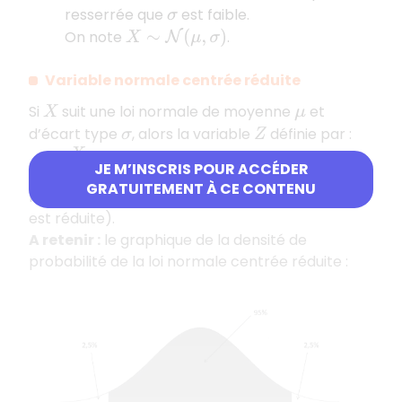
resserrée que
est faible.
σ
On note
.
X
∼
N
(
μ
,
σ
)
Variable normale centrée réduite
Si
suit une loi normale de moyenne
et
X
μ
d’écart type
, alors la variable
définie par :
σ
Z
Z
=
X
−
μ
σ
suit une loi normale de moyenne
JE M’INSCRIS POUR ACCÉDER
GRATUITEMENT À CE CONTENU
nulle (
est centrée) et d’écart type égal à 1 (
Z
Z
est réduite).
A retenir :
le graphique de la densité de
probabilité de la loi normale centrée réduite :