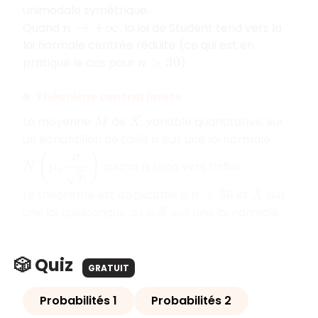
unimodale symétrique.
Quand
, la loi de Student tend vers la
n
→
+
∞
loi normale centrée réduite (ce qui est en
pratique le cas pour
).
n
>
30
Théorème central limite
La moyenne
de
, variable quantitative, sur
M
X
un échantillon de taille
suit une loi normale
n
N
(
μ
,
σ
n
)
quand
tend vers l’infini.
n
Le théorème est applicable si
et
suit
n
>
30
X
une loi quelconque ou si
suit une loi normale.
X
🎲 Quiz
GRATUIT
Probabilités 1
Probabilités 2