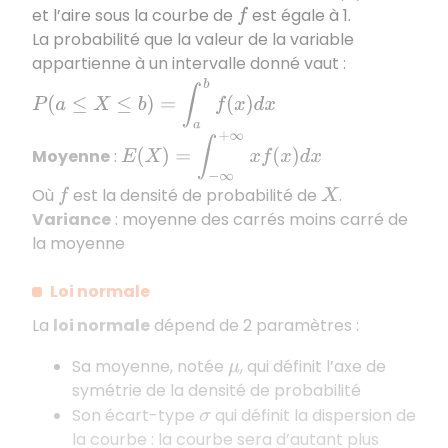
et l’aire sous la courbe de
est égale à 1.
f
La probabilité que la valeur de la variable
appartienne à un intervalle donné vaut :
P
(
a
≤
X
≤
b
)
=
∫
a
b
f
(
x
)
d
x
E
(
X
)
=
∫
−
∞
+
∞
x
f
(
x
)
d
x
Moyenne
:
Où
est la densité de probabilité de
.
f
X
Variance
: moyenne des carrés moins carré de
la moyenne
Loi normale
La
loi normale
dépend de 2 paramètres :
Sa moyenne, notée
, qui définit l’axe de
μ
symétrie de la densité de probabilité
Son écart-type
qui définit la dispersion de
σ
la courbe : la courbe sera d’autant plus