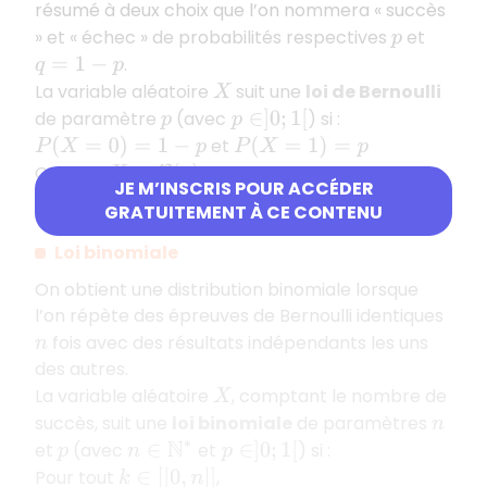
résumé à deux choix que l’on nommera « succès
» et « échec » de probabilités respectives
et
p
.
q
=
1
−
p
La variable aléatoire
suit une
loi de Bernoulli
X
de paramètre
(avec
) si :
p
p
∈
]
0
;
1
[
et
P
(
X
=
0
)
=
1
−
p
P
(
X
=
1
)
=
p
On note
.
X
∼
B
(
p
)
JE M’INSCRIS POUR ACCÉDER
et
.
E
(
X
)
=
p
V
(
X
)
=
p
(
1
−
p
)
GRATUITEMENT À CE CONTENU
Loi binomiale
On obtient une distribution binomiale lorsque
l’on répète des épreuves de Bernoulli identiques
fois avec des résultats indépendants les uns
n
des autres.
La variable aléatoire
, comptant le nombre de
X
succès, suit une
loi binomiale
de paramètres
n
et
(avec
et
) si :
p
n
∈
N
∗
p
∈
]
0
;
1
[
Pour tout
,
k
∈
[
|
0
,
n
|
]