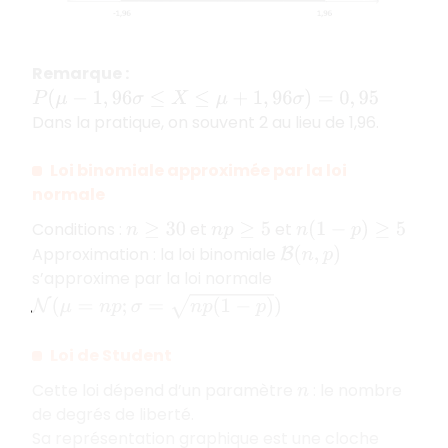
Remarque :
P
(
μ
−
1
,
96
σ
≤
X
≤
μ
+
1
,
96
σ
)
=
0
,
95
Dans la pratique, on souvent 2 au lieu de 1,96.
Loi binomiale approximée par la loi
normale
Conditions :
et
et
n
≥
30
n
p
≥
5
n
(
1
−
p
)
≥
5
Approximation : la loi binomiale
B
(
n
,
p
)
s’approxime par la loi normale
N
(
μ
=
n
p
;
σ
=
n
p
(
1
−
p
)
)
Loi de Student
Cette loi dépend d’un paramètre
: le nombre
n
de degrés de liberté.
Sa représentation graphique est une cloche