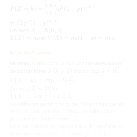
P
(
X
=
k
)
=
(
n
k
)
p
k
(
1
−
p
)
n
−
k
=
C
n
k
p
k
(
1
−
p
)
n
−
k
.
On note
.
X
∼
B
(
n
,
p
)
et
.
E
(
X
)
=
n
p
V
(
X
)
=
n
p
(
1
−
p
)
=
n
p
q
Loi de Poisson
La variable aléatoire
suit une
loi de Poisson
X
de paramètres
(
) si pour tout
,
λ
λ
>
0
k
∈
N
P
(
X
=
k
)
=
exp
(
−
λ
)
λ
k
k
!
.
On note
.
X
∼
P
(
λ
)
et
.
E
(
X
)
=
λ
V
(
X
)
=
λ
On utilise en général la loi de Poisson lorsque les
évènements ont une probabilité faible de se
produire (maladies rares, …).
La loi de Poisson correspond à la limite d’une loi
binomiale lorsque
et
. En
n
→
+
∞
p
→
0