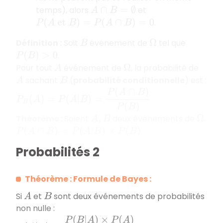
temps), alors
et
A
∩
B
=
∅
.
P
(
A
et
B
)
=
P
(
A
∩
B
)
=
0
Définition :
Soit
événement de
tel que
B
Ω
.
P
(
B
)
>
0
Pour tout
événement de
, la probabilité de
A
Ω
sachant
(
probabilité conditionnelle
) est :
A
B
P
B
(
A
)
=
P
(
A
|
B
)
=
P
(
A
∩
B
)
P
(
B
)
Théorème :
Soient
deux événements de
.
A
,
B
Ω
P
(
A
∩
B
)
=
P
(
A
|
B
)
×
P
(
B
)
Probabilités 2
Théorème : Formule de Bayes :
Si
et
sont deux événements de probabilités
A
B
non nulle :
P
(
A
|
B
)
=
P
(
B
|
A
)
×
P
(
A
)
P
(
B
)