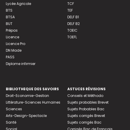
Lycée Agricole
TCF
BTS
TEF
BTSA
DELF B1
BUT
DELF B2
Prépas
TOEIC
Licence
TOEFL
Licence Pro
DN Made
PASS
Diplome infirmier
BIBLIOTHEQUE DES SAVOIRS
ASTUCES RÉVISIONS
Droit-Economie-Gestion
Conseils et Méthodo
Littérature-Sciences Humaines
Sujets probables Brevet
Sciences
Sujets Probables Bac
Arts-Design-Spectacle
Sujets corrigés Brevet
Santé
Sujets corrigés Bac
Social
Corrigés Bac de Français