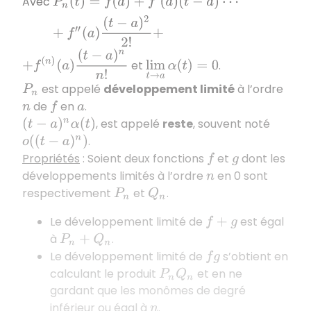
Avec
P
n
(
t
)
=
f
(
a
)
+
f
′
(
a
)
(
t
−
a
)
+
f
″
(
a
)
(
t
−
a
⋯
)
2
2
!
+
+
f
(
n
)
(
a
)
(
t
−
a
)
n
n
!
et
.
lim
t
→
a
α
(
t
)
=
0
est appelé
développement limité
à l’ordre
P
n
de
en
.
n
f
a
, est appelé
reste
, souvent noté
(
t
−
a
)
n
α
(
t
)
.
o
(
(
t
−
a
)
n
)
Propriétés
: Soient deux fonctions
et
dont les
f
g
développements limités à l’ordre
en 0 sont
n
respectivement
et
.
P
n
Q
n
Le développement limité de
est égal
f
+
g
à
.
P
n
+
Q
n
Le développement limité de
s’obtient en
f
g
calculant le produit
et en ne
P
n
Q
n
gardant que les monômes de degré
inférieur ou égal à
.
n