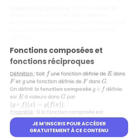
Croissances comparées
: Pour les calculs de
limites, en cas de formes indéterminées,
l’exponentielle l’emporte sur toute puissance et
toute puissance l’emporte sur le logarithme
népérien.
Fonctions composées et
fonctions réciproques
Définition
: Soit
une fonction définie de
dans
f
E
et
une fonction définie de
dans
.
F
g
F
G
On définit la
fonction composée
définie
g
∘
f
sur
à valeurs dans
par
E
G
.
(
g
∘
f
)
(
x
)
=
g
(
f
(
x
)
)
Propriété
: Si la fonction composée est
dérivable,
(
f
∘
g
)
′
(
x
)
=
f
′
(
g
(
x
)
)
×
g
′
(
x
)
JE M’INSCRIS POUR ACCÉDER
Définition
: Soit
une
fonction bijective
de
f
GRATUITEMENT À CE CONTENU
l’intervalle
sur l’intervalle
.
I
J