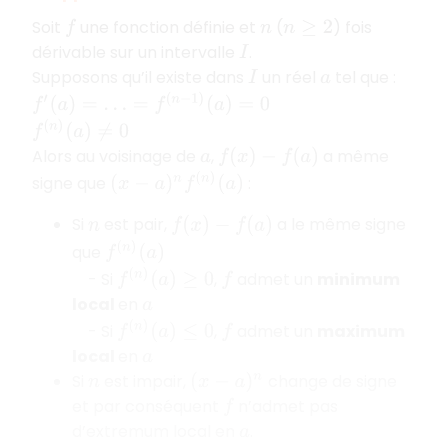
Soit
une fonction définie et
(
) fois
f
n
n
≥
2
dérivable sur un intervalle
.
I
Supposons qu’il existe dans
un réel
tel que :
I
a
f
′
(
a
)
=
…
=
f
(
n
−
1
)
(
a
)
=
0
f
(
n
)
(
a
)
≠
0
Alors au voisinage de
,
a même
a
f
(
x
)
−
f
(
a
)
(
x
−
a
)
n
f
(
n
)
(
a
)
signe que
:
Si
est pair,
a le même signe
n
f
(
x
)
−
f
(
a
)
f
(
n
)
(
a
)
que
f
(
n
)
(
a
)
≥
0
- Si
,
admet un
minimum
f
local
en
a
f
(
n
)
(
a
)
≤
0
- Si
,
admet un
maximum
f
local
en
a
Si
est impair,
change de signe
n
(
x
−
a
)
n
et par conséquent
n’admet pas
f
d’extremum local en
.
a