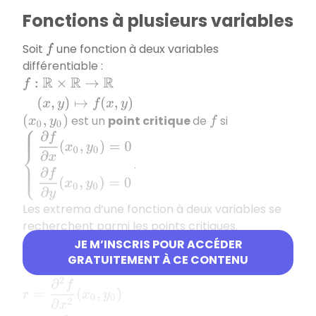
Fonctions à plusieurs variables
Soit
une fonction à deux variables
f
différentiable :
f
:
R
×
R
→
R
(
x
,
y
)
↦
f
(
x
,
y
)
est un
point critique
de
si
(
x
0
,
y
0
)
f
{
∂
f
∂
x
(
x
0
,
y
0
)
=
0
∂
f
∂
y
(
x
0
,
y
0
)
=
0
.
Les extrema d’une fonction à deux variables se
recherchent
parmi les points critiques
.
JE M’INSCRIS POUR ACCÉDER
N
otations de Monge
GRATUITEMENT À CE CONTENU
r
=
∂
2
f
∂
x
2
(
x
0
,
y
0
)
s
=
∂
2
f
∂
x
∂
y
(
x
0
,
y
0
)
t
=
∂
2
f
∂
y
2
(
x
0
,
y
0
)