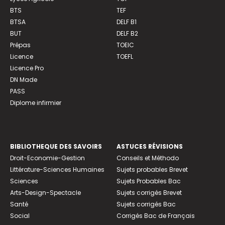
BTS
TEF
BTSA
DELF B1
BUT
DELF B2
Prépas
TOEIC
Licence
TOEFL
Licence Pro
DN Made
PASS
Diplome infirmier
BIBLIOTHEQUE DES SAVOIRS
ASTUCES RÉVISIONS
Droit-Economie-Gestion
Conseils et Méthodo
Littérature-Sciences Humaines
Sujets probables Brevet
Sciences
Sujets Probables Bac
Arts-Design-Spectacle
Sujets corrigés Brevet
Santé
Sujets corrigés Bac
Social
Corrigés Bac de Français