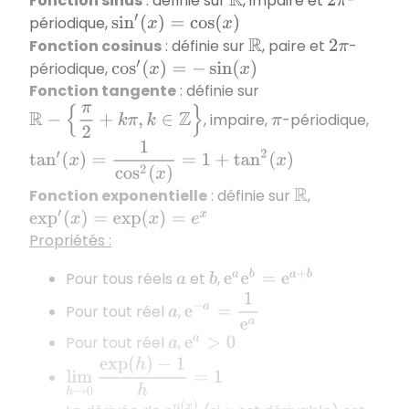
Fonction sinus
: définie sur
, impaire et
-
R
2
π
périodique,
sin
′
(
x
)
=
cos
(
x
)
Fonction cosinus
: définie sur
, paire et
-
R
2
π
périodique,
cos
′
(
x
)
=
−
sin
(
x
)
Fonction tangente
: définie sur
R
−
{
π
2
+
k
π
,
k
∈
Z
}
, impaire,
-périodique,
π
tan
′
(
x
)
=
1
cos
2
(
x
)
=
1
+
tan
2
(
x
)
Fonction exponentielle
: définie sur
,
R
exp
′
(
x
)
=
exp
(
x
)
=
e
x
Propriétés :
e
a
e
b
=
e
a
+
b
Pour tous réels
et
,
a
b
e
−
a
=
1
e
a
Pour tout réel
,
a
Pour tout réel
,
a
e
a
>
0
lim
h
→
0
exp
(
h
)
−
1
h
=
1