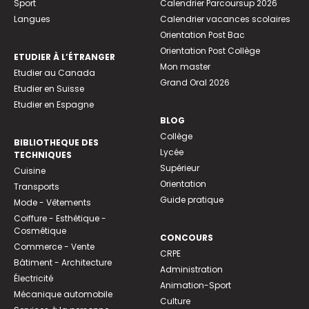
Sport
Calendrier Parcoursup 2026
Langues
Calendrier vacances scolaires
Orientation Post Bac
Orientation Post Collège
ETUDIER À L’ÉTRANGER
Mon master
Etudier au Canada
Grand Oral 2026
Etudier en Suisse
Etudier en Espagne
BLOG
Collège
BIBLIOTHEQUE DES
Lycée
TECHNIQUES
Supérieur
Cuisine
Orientation
Transports
Guide pratique
Mode - Vêtements
Coiffure - Esthétique -
Cosmétique
CONCOURS
Commerce - Vente
CRPE
Bâtiment - Architecture
Administration
Électricité
Animation-Sport
Mécanique automobile
Culture