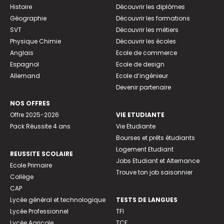
Histoire
Découvrir les diplômes
Géographie
Découvrir les formations
SVT
Découvrir les métiers
Physique Chimie
Découvrir les écoles
Anglais
Ecole de commerce
Espagnol
Ecole de design
Allemand
Ecole d’ingénieur
Devenir partenaire
NOS OFFRES
Offre 2025-2026
VIE ETUDIANTE
Pack Réussite 4 ans
Vie Etudiante
Bourses et prêts étudiants
Logement Etudiant
REUSSITE SCOLAIRE
Jobs Etudiant et Alternance
Ecole Primaire
Trouve ton job saisonnier
Collège
CAP
Lycée général et technologique
TESTS DE LANGUES
Lycée Professionnel
TFI
Lycée Agricole
TCF