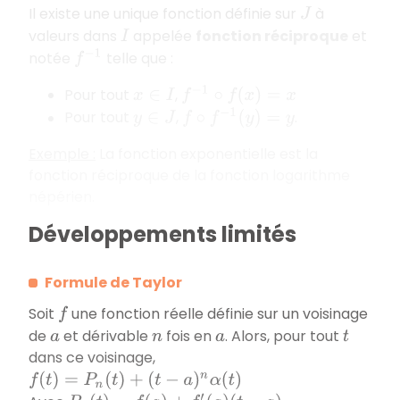
Il existe une unique fonction définie sur
à
J
valeurs dans
appelée
fonction réciproque
et
I
notée
telle que :
f
−
1
Pour tout
,
f
−
1
∘
f
(
x
)
=
x
x
∈
I
Pour tout
,
.
f
∘
f
−
1
(
y
)
=
y
y
∈
J
Exemple :
La fonction exponentielle est la
fonction réciproque de la fonction logarithme
népérien.
Développements limités
Formule de Taylor
Soit
une fonction réelle définie sur un voisinage
f
de
et dérivable
fois en
. Alors, pour tout
a
n
a
t
dans ce voisinage,
f
(
t
)
=
P
n
(
t
)
+
(
t
−
a
)
n
α
(
t
)