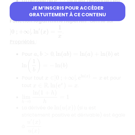
e
u
(
x
)
La dérivée de
(si
est dérivable) est
u
JE M’INSCRIS POUR ACCÉDER
u
′
(
x
)
e
u
(
x
)
égale à
GRATUITEMENT À CE CONTENU
Fonction logarithme népérien
: définie sur
ln
′
(
x
)
=
1
x
,
.
]
0
;
+
∞
[
Propriétés
:
Pour
,
et
a
,
b
>
0
ln
(
a
b
)
=
ln
(
a
)
+
ln
(
b
)
ln
(
1
b
)
=
−
ln
(
b
)
e
ln
(
x
)
=
x
Pour tout
,
et pour
x
∈
]
0
;
+
∞
[
tout
,
.
x
∈
R
ln
(
e
x
)
=
x
lim
h
→
0
ln
(
1
+
h
)
h
=
1
La dérivée de
(si
est
ln
(
u
(
x
)
)
u
strictement positive et dérivable) est égale
u
′
(
x
)
u
(
x
)
à