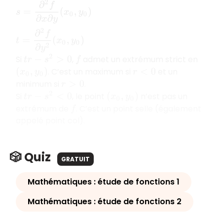
Si
,
admet un extrémum strict en
t
r
−
s
2
>
0
f
. C’est un maximum si
et un
(
x
0
,
y
0
)
r
<
0
minimum si
.
r
>
0
Si
, le point
n’est pas un
t
r
−
s
2
<
0
(
x
0
,
y
0
)
extrémum de
. C’est un point selle (également
f
appelé point col).
🎲 Quiz
GRATUIT
Mathématiques : étude de fonctions 1
Mathématiques : étude de fonctions 2