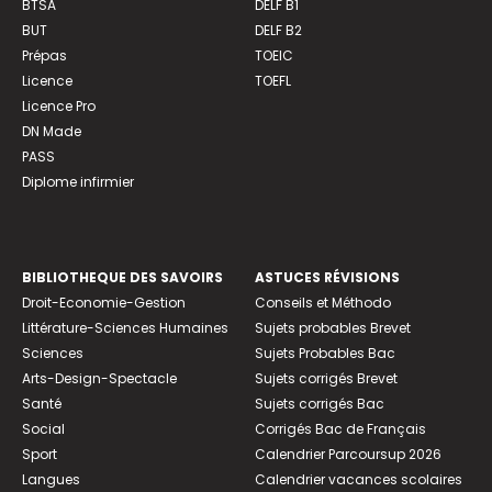
BTSA
DELF B1
BUT
DELF B2
Prépas
TOEIC
Licence
TOEFL
Licence Pro
DN Made
PASS
Diplome infirmier
BIBLIOTHEQUE DES SAVOIRS
ASTUCES RÉVISIONS
Droit-Economie-Gestion
Conseils et Méthodo
Littérature-Sciences Humaines
Sujets probables Brevet
Sciences
Sujets Probables Bac
Arts-Design-Spectacle
Sujets corrigés Brevet
Santé
Sujets corrigés Bac
Social
Corrigés Bac de Français
Sport
Calendrier Parcoursup 2026
Langues
Calendrier vacances scolaires