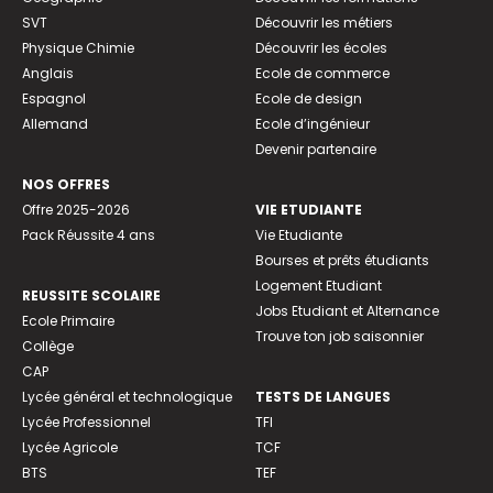
SVT
Découvrir les métiers
Physique Chimie
Découvrir les écoles
Anglais
Ecole de commerce
Espagnol
Ecole de design
Allemand
Ecole d’ingénieur
Devenir partenaire
NOS OFFRES
Offre 2025-2026
VIE ETUDIANTE
Pack Réussite 4 ans
Vie Etudiante
Bourses et prêts étudiants
Logement Etudiant
REUSSITE SCOLAIRE
Jobs Etudiant et Alternance
Ecole Primaire
Trouve ton job saisonnier
Collège
CAP
Lycée général et technologique
TESTS DE LANGUES
Lycée Professionnel
TFI
Lycée Agricole
TCF
BTS
TEF