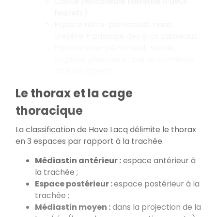
Cavité péritonéale (séreuse à deux
feuillets)
Espace rétro-péritonéal : reins,
uretère + passage des gros vaisseaux.
Espace sous-péritonéal : vessie,
organes génitaux et partie terminale
du tube digestif.
Le thorax et la cage
thoracique
La classification de Hove Lacq délimite le thorax
en 3 espaces par rapport à la trachée.
Médiastin antérieur :
espace antérieur à
la trachée ;
Espace postérieur :
espace postérieur à la
trachée ;
Médiastin moyen :
dans la projection de la