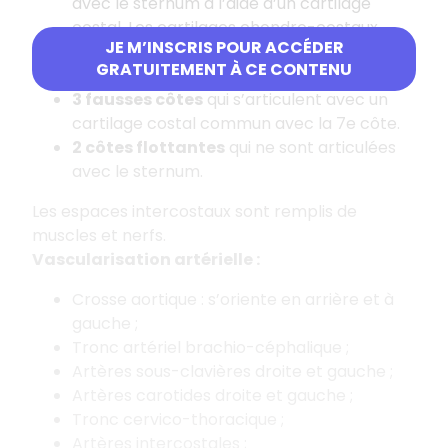
avec le sternum à l’aide d’un cartilage
costal. Les cartilages chondro-costaux
JE M’INSCRIS POUR ACCÉDER
sont de plus en plus large à mesure que l’on
GRATUITEMENT À CE CONTENU
va vers le bas.
3 fausses côtes
qui s’articulent avec un
cartilage costal commun avec la 7e côte.
2 côtes flottantes
qui ne sont articulées
avec le sternum.
Les espaces intercostaux sont remplis de
muscles et nerfs.
Vascularisation artérielle :
Crosse aortique : s’oriente en arrière et à
gauche ;
Tronc artériel brachio-céphalique ;
Artères sous-clavières droite et gauche ;
Artères carotides droite et gauche ;
Tronc cervico-thoracique ;
Artères intercostales ;