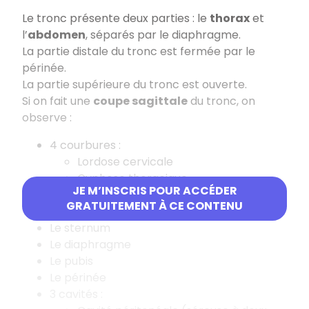
Le tronc présente deux parties : le
thorax
et
l’
abdomen
, séparés par le diaphragme.
La partie distale du tronc est fermée par le
périnée.
La partie supérieure du tronc est ouverte.
Si on fait une
coupe sagittale
du tronc, on
observe :
4 courbures :
Lordose cervicale
Cyphose thoracique
JE M’INSCRIS POUR ACCÉDER
Lordose lombaire
GRATUITEMENT À CE CONTENU
Cyphose sacrée
Le sternum
Le diaphragme
Le pubis
Le périnée
3 cavités :