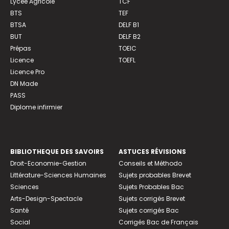
Lycée Agricole
TCF
BTS
TEF
BTSA
DELF B1
BUT
DELF B2
Prépas
TOEIC
Licence
TOEFL
Licence Pro
DN Made
PASS
Diplome infirmier
BIBLIOTHEQUE DES SAVOIRS
ASTUCES RÉVISIONS
Droit-Economie-Gestion
Conseils et Méthodo
Littérature-Sciences Humaines
Sujets probables Brevet
Sciences
Sujets Probables Bac
Arts-Design-Spectacle
Sujets corrigés Brevet
Santé
Sujets corrigés Bac
Social
Corrigés Bac de Français