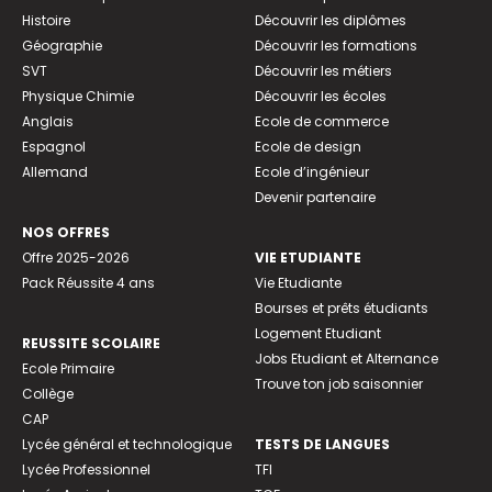
Histoire
Découvrir les diplômes
Géographie
Découvrir les formations
SVT
Découvrir les métiers
Physique Chimie
Découvrir les écoles
Anglais
Ecole de commerce
Espagnol
Ecole de design
Allemand
Ecole d’ingénieur
Devenir partenaire
NOS OFFRES
Offre 2025-2026
VIE ETUDIANTE
Pack Réussite 4 ans
Vie Etudiante
Bourses et prêts étudiants
Logement Etudiant
REUSSITE SCOLAIRE
Jobs Etudiant et Alternance
Ecole Primaire
Trouve ton job saisonnier
Collège
CAP
Lycée général et technologique
TESTS DE LANGUES
Lycée Professionnel
TFI