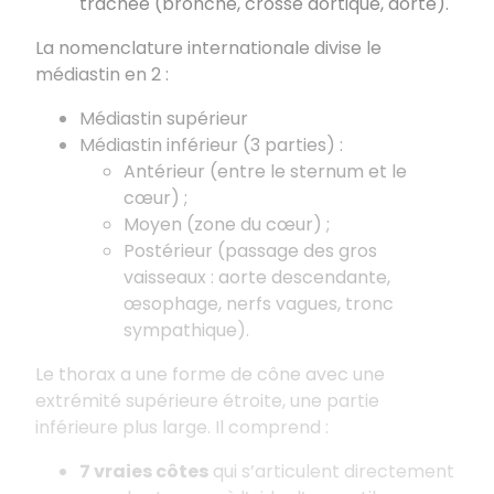
trachée (bronche, crosse aortique, aorte).
La nomenclature internationale divise le
médiastin en 2 :
Médiastin supérieur
Médiastin inférieur (3 parties) :
Antérieur (entre le sternum et le
cœur) ;
Moyen (zone du cœur) ;
Postérieur (passage des gros
vaisseaux : aorte descendante,
œsophage, nerfs vagues, tronc
sympathique).
Le thorax a une forme de cône avec une
extrémité supérieure étroite, une partie
inférieure plus large. Il comprend :
7 vraies côtes
qui s’articulent directement