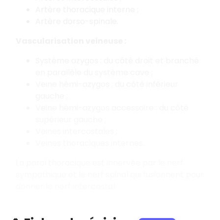
Artère thoracique interne ;
Artère dorso-spinale.
Vascularisation veineuse :
Système azygos : du côté droit et branché
en parallèle du système cave ;
Veine hémi-azygos : du côté inférieur
gauche ;
Veine hémi-azygos accessoire : du côté
supérieur gauche ;
Veines intercostales ;
Veines thoraciques internes.
La paroi thoracique est innervée par le nerf
sympathique et le nerf spinal qui fusionnent pour
donner le nerf intercostal.