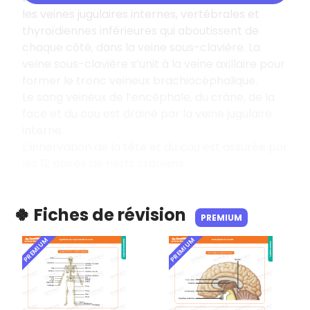
les veines jugulaires internes, vertébrales et
thyroïdiennes inférieures qui aboutissent de
chaque côté, dans la veine sous-clavière. La
veine sous-clavière s’unit à la veine axillaire pour
former le tronc veineux brachiocéphalique.
Le sang veineux de l’encéphale, du crâne, de la
face et du cou est drainé par la veine jugulaire
interne.
L’innervation de la tête et du cou est assurée par
les 12 paires de nerfs crâniens.
🍀 Fiches de révision
PREMIUM
PREMIUM
PREMIUM