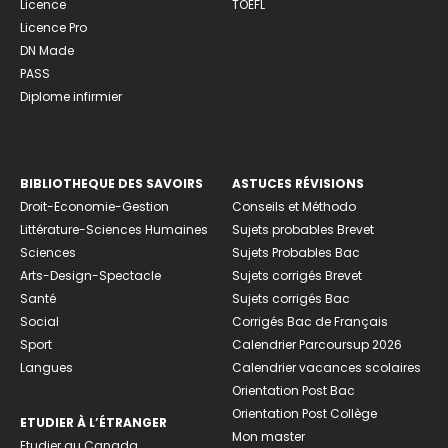
Licence
TOEFL
Licence Pro
DN Made
PASS
Diplome infirmier
BIBLIOTHEQUE DES SAVOIRS
ASTUCES RÉVISIONS
Droit-Economie-Gestion
Conseils et Méthodo
Littérature-Sciences Humaines
Sujets probables Brevet
Sciences
Sujets Probables Bac
Arts-Design-Spectacle
Sujets corrigés Brevet
Santé
Sujets corrigés Bac
Social
Corrigés Bac de Français
Sport
Calendrier Parcoursup 2026
Langues
Calendrier vacances scolaires
Orientation Post Bac
Orientation Post Collège
ETUDIER À L’ÉTRANGER
Mon master
Etudier au Canada