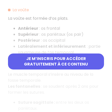
La voûte
La voûte est formée d’os plats.
Antérieur
: os frontal
Supérieur
: os pariétaux (os pair)
Postérieur
: os occipital
Latéralement et inférieurement
: partie
squameuse de l’os temporal.
Partie temporale
: une partie de la grande
JE M’INSCRIS POUR ACCÉDER
GRATUITEMENT À CE CONTENU
aile du sphénoïde.
Le muscle temporal s’insère au niveau de la
fosse temporale.
Les fontanelles
: se soudent après 2 ans pour
former les sutures.
Suture sagittale :
entre les deux os
pariétaux.