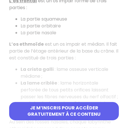
L’os frontal
est un os impair formé de trois
parties :
La partie squameuse
La partie orbitaire
La partie nasale
L’os ethmoïde
est un os impair et médian. Il fait
partie de l’étage antérieur de la base du crâne. Il
est constitué de trois parties :
La crista galli
: lame osseuse verticale
médiane ;
La lame criblée
: lame horizontale
perforée de tous petits orifices laissant
passer les fibres nerveuses du nerf olfactif ;
Les labyrinthes ethmoïdaux
: cavités
JE M’INSCRIS POUR ACCÉDER
creusées s’ouvrant dans la fosse nasale.
GRATUITEMENT À CE CONTENU
Au sein des fosses nasales, chaque labyrinthe