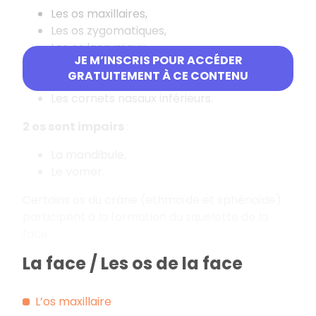
Les os maxillaires,
Les os zygomatiques,
Les os lacrymaux,
JE M’INSCRIS POUR ACCÉDER
Les os nasaux,
GRATUITEMENT À CE CONTENU
Les os palatins,
Les cornets nasaux inférieurs.
2 os sont impairs
:
La mandibule,
Le vomer.
Certains os du crâne (ethmoïde et sphénoïde)
participent à la formation du squelette de la
face.
La face / Les os de la face
L’os maxillaire