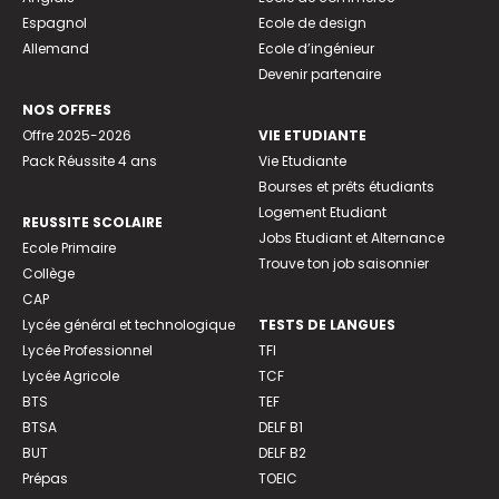
Espagnol
Ecole de design
Allemand
Ecole d’ingénieur
Devenir partenaire
NOS OFFRES
Offre 2025-2026
VIE ETUDIANTE
Pack Réussite 4 ans
Vie Etudiante
Bourses et prêts étudiants
Logement Etudiant
REUSSITE SCOLAIRE
Jobs Etudiant et Alternance
Ecole Primaire
Trouve ton job saisonnier
Collège
CAP
Lycée général et technologique
TESTS DE LANGUES
Lycée Professionnel
TFI
Lycée Agricole
TCF
BTS
TEF
BTSA
DELF B1
BUT
DELF B2
Prépas
TOEIC