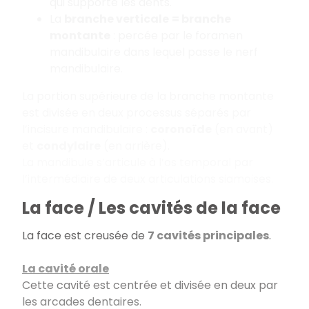
qui supporte les dents.
La
branche verticale
= branche
montante
: percée par le foramen
mandibulaire dans lequel passe le nerf
mandibulaire.
La portion supérieure de la branche montante
est divisée en deux processus séparés par
l’incisure mandibulaire :
coronoïde
(en avant)
et
condylaire
(en arrière).
La mandibule s’articule à l’os temporal par
l’intermédiaire de deux articulations siamoises.
La face / Les cavités de la face
La face est creusée de
7 cavités principales
.
La cavité orale
Cette cavité est centrée et divisée en deux par
les arcades dentaires.