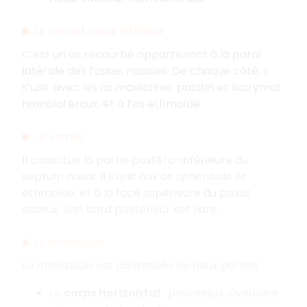
Le cornet nasal inférieur
C’est un os recourbé appartenant à la paroi
latérale des fosses nasales. De chaque côté, il
s’unit avec les os maxillaires, palatin et lacrymal
homolatéraux, et à l’os ethmoïde.
Le vomer
Il constitue la partie postéro-inférieure du
septum nasal. Il s’unit aux os sphénoïde et
ethmoïde, et à la face supérieure du palais
osseux. Son bord postérieur est libre.
La mandibule
La mandibule est constituée de deux parties :
Le
corps horizontal
: processus alvéolaire