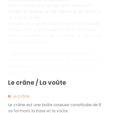
Elles sont paires et symétriques. Elles sont
situées en arrière de l’os maxillaire, au-dessous
de la grande aile.
La fosse infra-temporale contient les muscles
temporal et ptérygoïdiens latéral et médial,
l’artère maxillaire et ses branches, et des nerfs
(nerf mandibulaire).
+ Des cavités osseuses aérées dans les os
maxillaire, sphénoïde, frontal et ethmoïde (os
pneumatisés) qui constituent les sinus para-
nasaux.
Le crâne / La voûte
Le crâne
Le crâne est une boîte osseuse constituée de 8
os formant la base et la voûte.