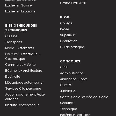
Grand Oral 2026
Etudier en Suisse
Etudier en Espagne
BLOG
Collège
BIBLIOTHEQUE DES
Lycée
TECHNIQUES
Supérieur
Cuisine
Orientation
Transports
Guide pratique
Mode - Vêtements
Coiffure - Esthétique -
Cosmétique
CONCOURS
Commerce - Vente
CRPE
Bâtiment - Architecture
Administration
Électricité
Animation-Sport
Mécanique automobile
Culture
Services à la personne
Juridique
Accompagnement Petite
Santé-Social et Médico-Social
enfance
Sécurité
Kit auto-entrepreneur
Technique
Ingénieur Post-Bac