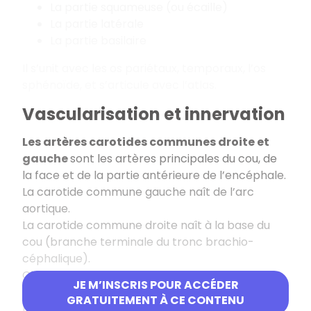
La partie squameuse (ou écaille)
La partie latérale
La partie basilaire
Il s’unit avec les os pariétaux, temporaux, l’os
sphénoïde, et s’articule avec l’atlas.
Vascularisation et innervation
Les artères carotides communes droite et
gauche
sont les artères principales du cou, de
la face et de la partie antérieure de l’encéphale.
La carotide commune gauche naît de l’arc
aortique.
La carotide commune droite naît à la base du
cou (branche terminale du tronc brachio-
céphalique).
Chaque carotide commune se termine en
JE M’INSCRIS POUR ACCÉDER
artères carotide externe et interne.
GRATUITEMENT À CE CONTENU
Le drainage de la tête et du cou est assuré par