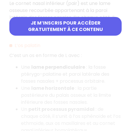
Le cornet nasal inférieur (pair) est une lame
osseuse recourbée appartenant à la paroi
latérale des fosses nasales. De chaque côté, il
JE M’INSCRIS POUR ACCÉDER
s’unit avec les os maxillaires, palatin et lacrymal
GRATUITEMENT À CE CONTENU
homolatéraux et ethmoïde.
L’os palatin
C’est un os en forme de L avec :
Une
lame perpendiculaire
: la fosse
ptérygo-palatine et paroi latérale des
fosses nasales + processus orbitaire.
Une
lame horizontale
: la partie
postérieure du palais osseux et la limite
inférieure des fosses nasales.
Un
petit processus pyramidal
: de
chaque côté, il s’unit à l’os sphénoïde et l’os
ethmoïde, aux os maxillaires et au cornet
nasal inférieur homolatéraux.