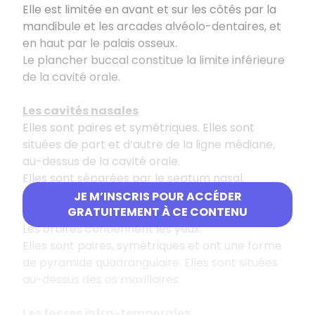
Elle est limitée en avant et sur les côtés par la
mandibule et les arcades alvéolo-dentaires, et
en haut par le palais osseux.
Le plancher buccal constitue la limite inférieure
de la cavité orale.
Les cavités nasales
Elles sont paires et symétriques. Elles sont
situées de part et d’autre de la ligne médiane,
au-dessus de la cavité orale.
Elles sont séparées par le septum nasal.
JE M’INSCRIS POUR ACCÉDER
Les orbites
GRATUITEMENT À CE CONTENU
Les orbites contiennent les yeux.
Elles sont paires, symétriques et ont une forme
de pyramide quadrangulaire. Elles sont situées
au-dessus des os maxillaires.
Les fosses infra-temporales