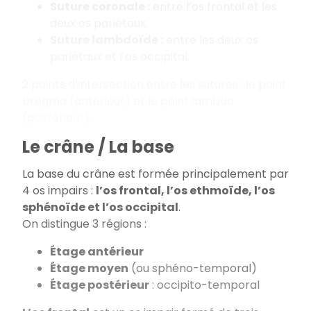
Suture coronale :
entre l’os frontal et les
deux os pariétaux.
Suture lambdoïde :
entre les deux os
pariétaux et l’os occipital.
2 points d’intersection entre les sutures : le point
bregma (antérieur) et le point lambda
(postérieur).
Le crâne / La base
La base du crâne est formée principalement par
4 os impairs :
l’os frontal, l’os ethmoïde, l’os
sphénoïde et l’os occipital
.
On distingue 3 régions :
Étage antérieur
Étage moyen
(ou sphéno-temporal)
Étage postérieur
: occipito-temporal