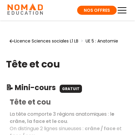
NOS OFFRES
Licence Sciences sociales L1 LB
>
UE 5 : Anatomie
Tête et cou
📝 Mini-cours
GRATUIT
Tête et cou
La tête comporte 3 régions anatomiques : l
e
crâne, la face et le cou
.
On distingue 2 lignes sinueuses :
crâne / face
et