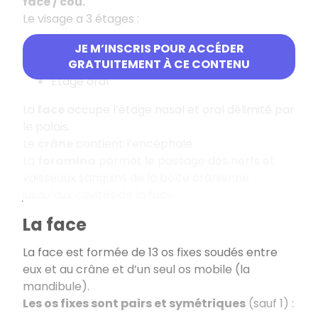
face / cou.
Le visage a 3 étages :
Étage frontal crânien
JE M’INSCRIS POUR ACCÉDER
Étage nasal
GRATUITEMENT À CE CONTENU
Étage oral
La
face
occupe l’étage nasal et oral délimité par
le palais.
Le
crâne
contient l’encéphale
La
foramina
permet le passage des nerfs et
vaisseaux sanguins de la boîte crânienne
jusqu’aux cavités de la face.
La face
La face est formée de 13 os fixes soudés entre
eux et au crâne et d’un seul os mobile (la
mandibule).
Les os fixes sont pairs et symétriques
(sauf 1) :