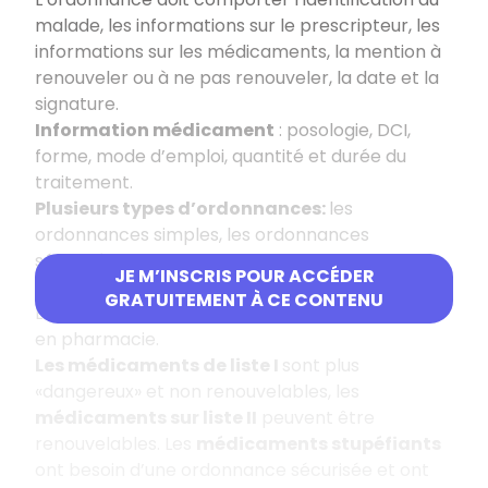
malade, les informations sur le prescripteur, les
informations sur les médicaments, la mention à
renouveler ou à ne pas renouveler, la date et la
signature.
Information médicament
: posologie, DCI,
forme, mode d’emploi, quantité et durée du
traitement.
Plusieurs types d’ordonnances:
les
ordonnances simples, les ordonnances
sécurisées, les ordonnances bi-zones et les
JE M’INSCRIS POUR ACCÉDER
ordonnances de médicaments d’exception.
GRATUITEMENT À CE CONTENU
Les médicaments non listés sont en vente libre
en pharmacie.
Les médicaments de liste I
sont plus
«dangereux» et non renouvelables, les
médicaments sur liste II
peuvent être
renouvelables. Les
médicaments stupéfiants
ont besoin d’une ordonnance sécurisée et ont