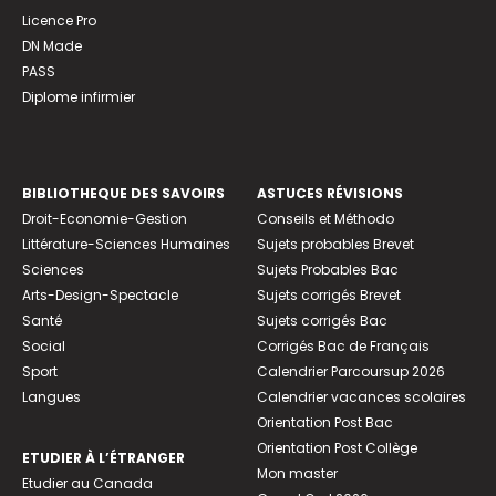
Licence Pro
DN Made
PASS
Diplome infirmier
BIBLIOTHEQUE DES SAVOIRS
ASTUCES RÉVISIONS
Droit-Economie-Gestion
Conseils et Méthodo
Littérature-Sciences Humaines
Sujets probables Brevet
Sciences
Sujets Probables Bac
Arts-Design-Spectacle
Sujets corrigés Brevet
Santé
Sujets corrigés Bac
Social
Corrigés Bac de Français
Sport
Calendrier Parcoursup 2026
Langues
Calendrier vacances scolaires
Orientation Post Bac
Orientation Post Collège
ETUDIER À L’ÉTRANGER
Mon master
Etudier au Canada