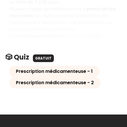
un délai de 7 à 28 jours.
Plusieurs types de médicaments à
prescription
restreinte
: les médicaments hospitaliers, les
médicaments nécessitant une surveillance ou
une compétence particulière.
Le droit de substitution
est daté de 1999.
🎲 Quiz
GRATUIT
Prescription médicamenteuse - 1
Prescription médicamenteuse - 2