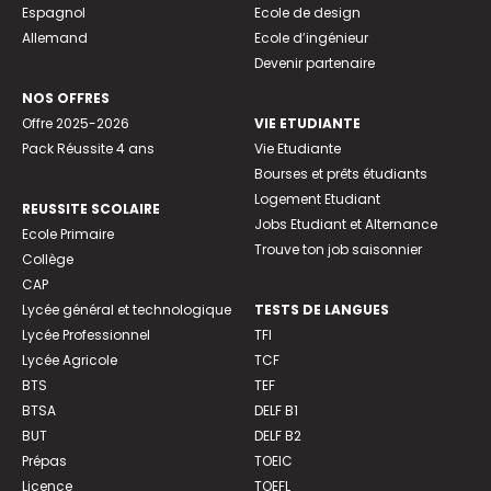
Espagnol
Ecole de design
Allemand
Ecole d’ingénieur
Devenir partenaire
NOS OFFRES
Offre 2025-2026
VIE ETUDIANTE
Pack Réussite 4 ans
Vie Etudiante
Bourses et prêts étudiants
Logement Etudiant
REUSSITE SCOLAIRE
Jobs Etudiant et Alternance
Ecole Primaire
Trouve ton job saisonnier
Collège
CAP
Lycée général et technologique
TESTS DE LANGUES
Lycée Professionnel
TFI
Lycée Agricole
TCF
BTS
TEF
BTSA
DELF B1
BUT
DELF B2
Prépas
TOEIC
Licence
TOEFL