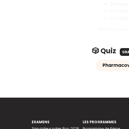
De type 
De type 
De type
Effets indés
🎲 Quiz
GR
Pharmacovi
EXAMENS
LES PROGRAMMES
Simulateur notes Bac 2026
Programme de 6ème