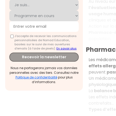
Au niveau eu
l’évaluatio
usage huma
cliniques et a
Action sur la
Pharmaco-é
J'accepte de recevoir les communications
population.
personnalisées de Nomad Education,
basées sur le suivi de mes ouvertures
Pharmaco
d'emails (à l’aide de pixels).
En savoir plus
Recevoir la newsletter
Les médicam
effets aller
Nous ne partagerons jamais vos données
peuvent
pass
personnelles avec des tiers. Consultez notre
Politique de confidentialité
pour plus
Un médicamen
d’informations.
physiologique
La
balance b
Les effets i
contrefaits…
Types d’effe