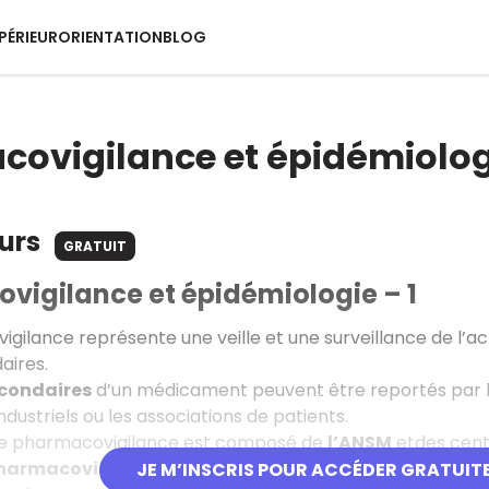
PÉRIEUR
ORIENTATION
BLOG
ovigilance et épidémiolo
ours
GRATUIT
vigilance et épidémiologie – 1
gilance représente une veille et une surveillance de l’a
aires.
econdaires
d’un médicament peuvent être reportés par les
industriels ou les associations de patients.
e pharmacovigilance est composé de
l’ANSM
etdes centr
harmacovigilance
sur le territoire français.
JE M’INSCRIS POUR ACCÉDER GRATUIT