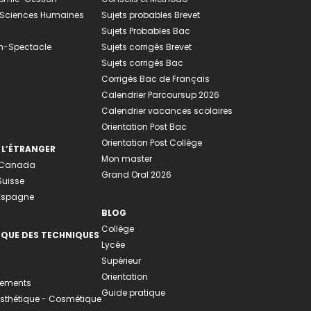
e-Sciences Humaines
Sujets probables Brevet
Sujets Probables Bac
n-Spectacle
Sujets corrigés Brevet
Sujets corrigés Bac
Corrigés Bac de Français
Calendrier Parcoursup 2026
Calendrier vacances scolaires
Orientation Post Bac
Orientation Post Collège
 L’ÉTRANGER
Mon master
u Canada
Grand Oral 2026
Suisse
 Espagne
BLOG
Collège
EQUE DES TECHNIQUES
Lycée
Supérieur
Orientation
tements
Guide pratique
 Esthétique - Cosmétique