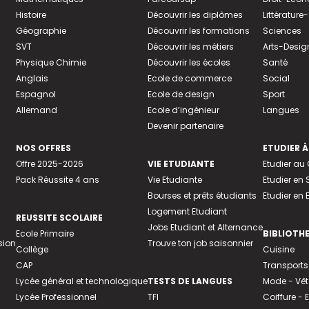
Histoire
Découvrir les diplômes
Littératur
Géographie
Découvrir les formations
Sciences
SVT
Découvrir les métiers
Arts-Desig
Physique Chimie
Découvrir les écoles
Santé
Anglais
Ecole de commerce
Social
Espagnol
Ecole de design
Sport
Allemand
Ecole d’ingénieur
Langues
Devenir partenaire
NOS OFFRES
ETUDIER À
Offre 2025-2026
VIE ETUDIANTE
Etudier a
Pack Réussite 4 ans
Vie Etudiante
Etudier en 
Bourses et prêts étudiants
Etudier en
Logement Etudiant
REUSSITE SCOLAIRE
Jobs Etudiant et Alternance
Ecole Primaire
BIBLIOTH
sion
Trouve ton job saisonnier
Collège
Cuisine
CAP
Transports
Lycée général et technologique
TESTS DE LANGUES
Mode - Vê
Lycée Professionnel
TFI
Coiffure -