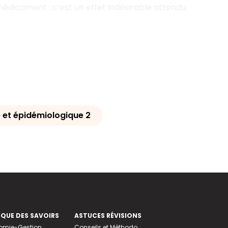
médicament : c’est un effet indésirable attendu.
 et épidémiologique 2
EQUE DES SAVOIRS
ASTUCES RÉVISIONS
nomie-Gestion
Conseils et Méthodo