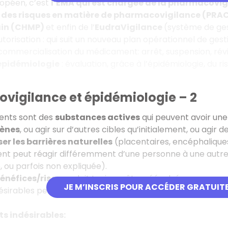
ropéen, c’est
l’EMA qui est chargée de la pharmacovig
n des risques en matière de pharmacovigilance (PRA
in (CHMP)
et enfin de l’
EudraVigilance
(système de gest
utorisation : qui suit un nouveau plan opérationnel de ges
 commercialisation du médicament: arrêt, suspension, révi
pidémiologie
: évaluation, grâce à l’épidémiologie, du
vigilance et épidémiologie – 2
ents sont des
substances actives
qui peuvent avoir une 
gènes
, ou agir sur d’autres cibles qu’initialement, ou ag
er les barrières naturelles
(placentaires, encéphaliqu
t peut réagir différemment d’une personne à une autre (
, ou parfois non expliquée).
énéfices/risques
doit toujours être réévaluée.
JE M’INSCRIS POUR ACCÉDER GRATUIT
ndésirables peuvent apparaître suite à un mésusage, un 
ts indésirables: