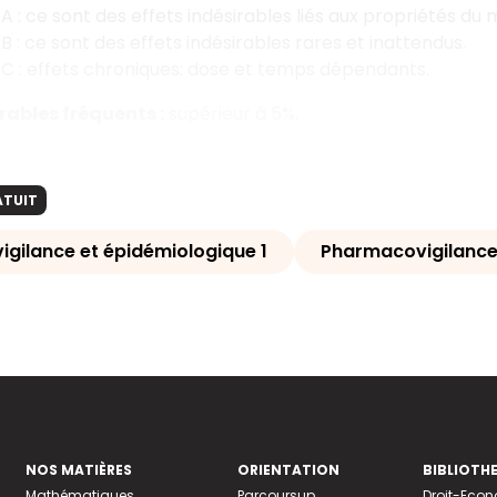
A : ce sont des effets indésirables liés aux propriétés du 
B : ce sont des effets indésirables rares et inattendus.
 C
: effets chroniques: dose et temps dépendants.
irables fréquents :
supérieur à 5%.
ATUIT
gilance et épidémiologique 1
Pharmacovigilance
NOS MATIÈRES
ORIENTATION
BIBLIOTH
Mathématiques
Parcoursup
Droit-Eco