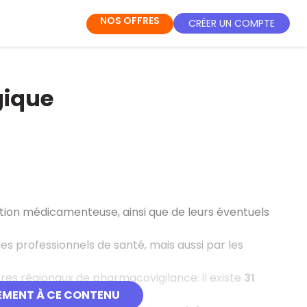
NOS OFFRES
CRÉER UN COMPTE
gique
ction médicamenteuse, ainsi que de leurs éventuels
 professionnels de santé, mais aussi par les
es régionaux de pharmacovigilance: il existe
31
EMENT À CE CONTENU