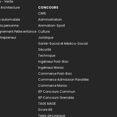
- Vente
 Architecture
CONCOURS
CRPE
 automobile
Administration
 la personne
Animation-Sport
ement Petite enfance
Culture
ntrepreneur
Juridique
Santé-Social et Médico-Social
Sécurité
Technique
Ingénieur Post-Bac
Ingénieur Maroc
Commerce Post-Bac
Commerce Admission Parallèle
Commerce Maroc
IEP Concours Commun
IEP Concours Grenoble
TAGE MAGE
Score IAE
Tests de Logique