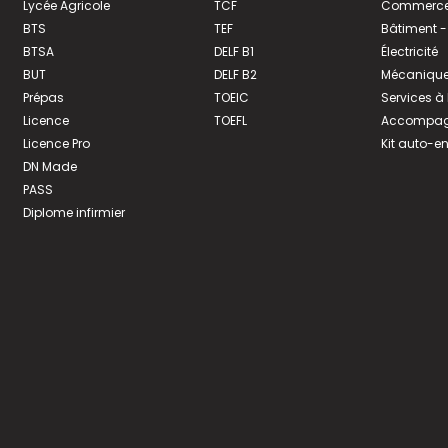
Lycée Agricole
TCF
Commerce 
BTS
TEF
Bâtiment -
BTSA
DELF B1
Électricité
BUT
DELF B2
Mécanique
Prépas
TOEIC
Services à
Licence
TOEFL
Accompagn
Licence Pro
Kit auto-e
DN Made
PASS
Diplome infirmier