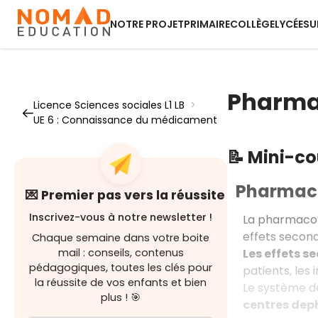
NOTRE PROJET
PRIMAIRE
COLLÈGE
LYCÉE
SU
Pharmac
Licence Sciences sociales L1 LB
>
UE 6 : Connaissance du médicament
📝 Mini-c
Pharmaco
💌 Premier pas vers la réussite
Inscrivez-vous à notre newsletter !
La pharmacovi
effets second
Chaque semaine dans votre boite
Les effets s
mail : conseils, contenus
pédagogiques, toutes les clés pour
patients, les 
la réussite de vos enfants et bien
Le système d
plus ! 🎯
centres de
p