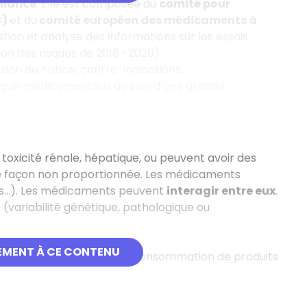
ilance
. Elle est composée du
comité pour
C)
et du
comité européen des médicaments à
ion et analyse des informations sur les essais
tion des risques de 2018 -2020).
sion de notice, contre-indications…
 risque médicamenteux au sein d’une grande
toxicité rénale, hépatique, ou peuvent avoir des
ir de façon non proportionnée. Les médicaments
es…). Les médicaments peuvent
interagir entre eux
.
variabilité génétique, pathologique ou
EMENT À CE CONTENU
abus, une dépendance, une consommation de produits