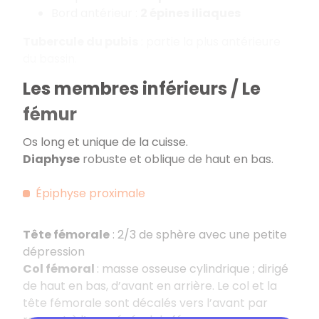
Bord antérieur :
2 épines iliaques
Tubercule du pubis
: partie la plus antérieure
du bassin.
Les membres inférieurs / Le
fémur
Os long et unique de la cuisse.
Diaphyse
robuste et oblique de haut en bas.
Épiphyse proximale
Tête fémorale
: 2/3 de sphère avec une petite
dépression
Col fémoral
: masse osseuse cylindrique ; dirigé
de haut en bas, d’avant en arrière. Le col et la
tête fémorale sont décalés vers l’avant par