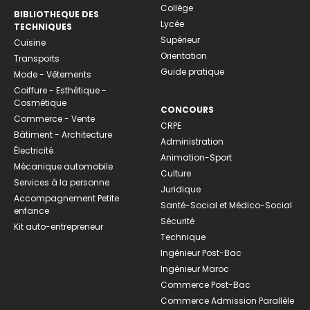
Collège
BIBLIOTHEQUE DES
Lycée
TECHNIQUES
Supérieur
Cuisine
Orientation
Transports
Guide pratique
Mode - Vêtements
Coiffure - Esthétique -
Cosmétique
CONCOURS
Commerce - Vente
CRPE
Bâtiment - Architecture
Administration
Électricité
Animation-Sport
Mécanique automobile
Culture
Services à la personne
Juridique
Accompagnement Petite
Santé-Social et Médico-Social
enfance
Sécurité
Kit auto-entrepreneur
Technique
Ingénieur Post-Bac
Ingénieur Maroc
Commerce Post-Bac
Commerce Admission Parallèle