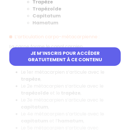
Trapèze
Trapézoïde
Capitatum
Hamatum
L’articulation carpo-métacarpienne :
La carpe forme le canal carpien.
JE M’INSCRIS POUR ACCÉDER
La main est formée par les 5 métacarpiens (3
GRATUITEMENT À CE CONTENU
phalanges sauf le pouce).
Le 1er métacarpien s’articule avec le
trapèze
,
Le 2e métacarpien s’articule avec le
trapézoïde
et le
trapèze
,
Le 3e métacarpien s’articule avec le
capitatum
,
Le 4e métacarpien s’articule avec le
capitatum
et l’
hamatum
,
Le 5e métacarpien s’articule avec