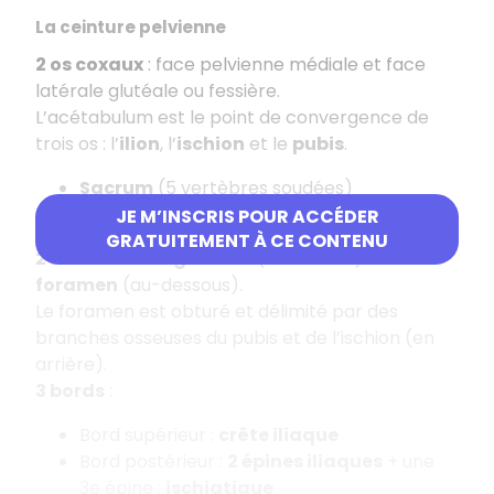
La ceinture pelvienne
2 os coxaux
: face pelvienne médiale et face
latérale glutéale ou fessière.
L’acétabulum est le point de convergence de
trois os : l’
ilion
, l’
ischion
et le
pubis
.
Sacrum
(5 vertèbres soudées)
Coccyx
(2/3 vertèbres soudées)
JE M’INSCRIS POUR ACCÉDER
GRATUITEMENT À CE CONTENU
2 fosses
: fosse
glutéale
(au-dessus) et
foramen
(au-dessous).
Le foramen est obturé et délimité par des
branches osseuses du pubis et de l’ischion (en
arrière).
3 bords
:
Bord supérieur :
crête iliaque
Bord postérieur :
2 épines iliaques
+ une
3e épine :
ischiatique