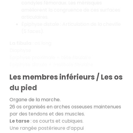
condyles fémoraux. Les ménisques
améliorent la congruence de ces surfaces
articulaires.
Épiphyse distale : Articulation de la cheville
(5 faces).
La fibula
: os long
Diaphyse
Épiphyse proximale = tête fibulaire
Épiphyse distale = malléole fibulaire
Les membres inférieurs / Les os
du pied
Organe de la marche.
26 os organisés en arches osseuses maintenues
par des tendons et des muscles.
Le tarse
: os courts et cubiques.
Une rangée postérieure d’appui