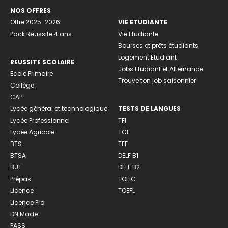
NOS OFFRES
Offre 2025-2026
VIE ETUDIANTE
Pack Réussite 4 ans
Vie Etudiante
Bourses et prêts étudiants
Logement Etudiant
REUSSITE SCOLAIRE
Jobs Etudiant et Alternance
Ecole Primaire
Trouve ton job saisonnier
Collège
CAP
Lycée général et technologique
TESTS DE LANGUES
Lycée Professionnel
TFI
Lycée Agricole
TCF
BTS
TEF
BTSA
DELF B1
BUT
DELF B2
Prépas
TOEIC
Licence
TOEFL
Licence Pro
DN Made
PASS