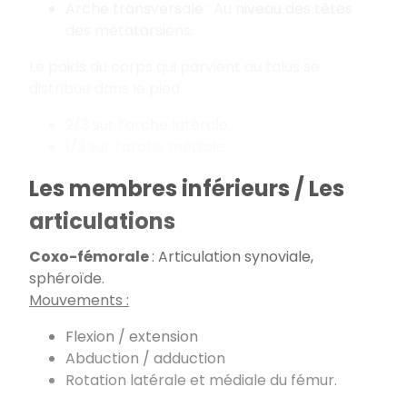
Arche transversale : Au niveau des têtes
des métatarsiens.
Le poids du corps qui parvient au talus se
distribue dans le pied :
2/3 sur l’arche latérale.
1/3 sur l’arche médiale.
Les membres inférieurs / Les
articulations
Coxo-fémorale
: Articulation synoviale,
sphéroïde.
Mouvements :
Flexion / extension
Abduction / adduction
Rotation latérale et médiale du fémur.