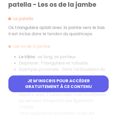
patella - Les os de la jambe
La patella
Os triangulaire aplati avec la pointe vers le bas.
Il est inclus dans le tendon du quadriceps.
Les os de la jambe
Le tibia
: os long, os porteur.
Diaphyse : Triangulaire et robuste.
Épiphyse proximale : Dans l’articulation du
genou.
JE M’INSCRIS POUR ACCÉDER
Deux condyles : médian et latéral
GRATUITEMENT À CE CONTENU
(articulation avec la tête de la fibula) +
Espace avec 2 tubercules intercondylaires
qui servent d’insertion aux ligaments
croisés.
Face supérieure articulation avec les