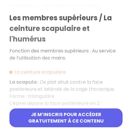
renforcés par des tendons musculaires.
Les membres supérieurs / La
ceinture scapulaire et
l'humérus
Fonction des membres supérieurs : Au service
de l’utilisation des mains.
La ceinture scapulaire
La scapula
: Os plat situé contre la face
postérieure et latérale de la cage thoracique.
Forme : triangulaire
L’épine sépare la face postérieure en 2 :
JE M’INSCRIS POUR ACCÉDER
La fosse supra épineuse (1/3 supérieur)
GRATUITEMENT À CE CONTENU
La fosse infra épineuse (2/3 inférieurs)