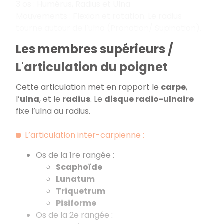
3 os : Humérus, Radius et Ulna
Mouvements : Flexion et rotation. Le radius
tourne autour de l’ulna (Pronation/ Supination).
Les membres supérieurs /
L'articulation du poignet
Cette articulation met en rapport le
carpe
,
l’
ulna
, et le
radius
. Le
disque radio-ulnaire
fixe l’ulna au radius.
L’articulation inter-carpienne :
Os de la 1re rangée :
Scaphoïde
Lunatum
Triquetrum
Pisiforme
Os de la 2e rangée :