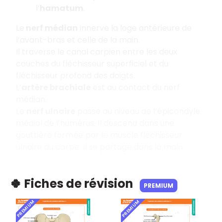
l’
hamatum
.
Le
nerf médian
innerve la loge antérieure de
l’avant-bras et celle de la main.
Il traverse le canal carpien entre les deux
couches du fléchisseur superficiel et du
fléchisseur profond des doigts.
L’
artère brachiale
est au contact du nerf
médian.
Le
nerf ulnaire
passe au niveau de l’épicondyle
médial de l’humérus. Il descend dans une
gouttière formée par le muscle fléchisseur
ulnaire du carpe. Il se partage dans la main.
🍀 Fiches de révision
PREMIUM
PREMIUM
PREMIUM