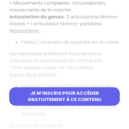
+ Mouvements complexes : circumduction,
mouvements de la marche…
Articulation du genou
: 2 articulations fémoro-
tibiales + 1 articulation fémoro-patellaire.
Mouvements :
Flexion / extension de la jambe sur la cuisse
Les ménisques améliorent la congruence
articulaire et amortissent les contraintes.
+ Une capsule autour de l’articulation.
Autour de la capsule
:
Ligament collatéral latéral ou collatéral
fibulaire
JE M’INSCRIS POUR ACCÉDER
GRATUITEMENT À CE CONTENU
Ligament collatéral médial ou tibial
Ligament patellaire = le tendon du muscle
quadriceps
Au centre de la capsule
: