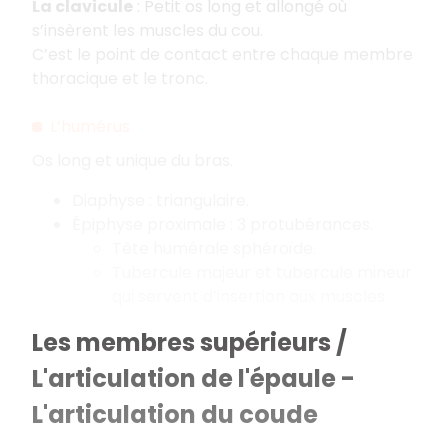
La clavicule
: Petit os long et allongé où
s’insèrent les muscles du cou.
C’est le point de contact entre chaque membre
thoracique et le tronc.
L’humérus
Os long et unique du bras.
Diaphyse : triangulaire.
Épiphyse proximale : 3 protubérances.
Tête humérale sphéroïde.
Tubercule majeur et tubercule mineur
qui servent d’insertion aux muscles.
Les membres supérieurs /
L'articulation de l'épaule -
L'articulation du coude