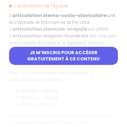
L’articulation de l’épaule
L’
articulation sterno-costo-claviculaire
unit
la clavicule, le sternum et la 1re côte.
L’
articulation clavicule-scapula
est plate.
L’
articulation scapulo-humérale
est unie par
une capsule articulaire, le ligament coraco-
huméral et les ligaments gléno-huméraux.
JE M’INSCRIS POUR ACCÉDER
GRATUITEMENT À CE CONTENU
L’articulation du coude
Dans une même capsule articulaire : 3
articulations synoviales :
Huméro – radiale
Huméro – ulnaire
Radio – ulnaire
Rôle : Unit le bras et l’avant-bras, et permet la
mobilisation des os de l’avant-bras.