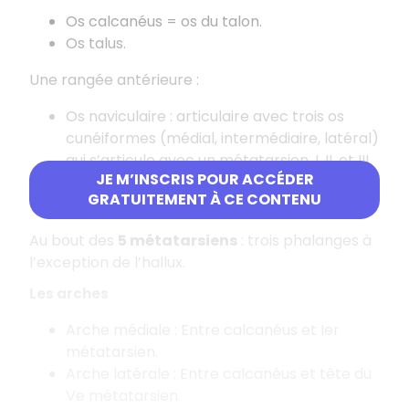
Os calcanéus = os du talon.
Os talus.
Une rangée antérieure :
Os naviculaire : articulaire avec trois os
cunéiformes (médial, intermédiaire, latéral)
qui s’articule avec un métatarsien, I, II, et III
JE M’INSCRIS POUR ACCÉDER
Os cuboïde : s’articule avec le calcanéus et
GRATUITEMENT À CE CONTENU
le talus, et avec les métatarsiens IV et V.
Au bout des
5 métatarsiens
: trois phalanges à
l’exception de l’hallux.
Les arches
Arche médiale : Entre calcanéus et Ier
métatarsien.
Arche latérale : Entre calcanéus et tête du
Ve métatarsien.