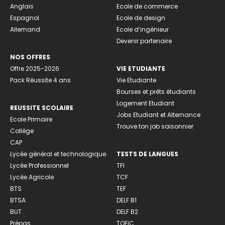
Anglais
Ecole de commerce
Espagnol
Ecole de design
Allemand
Ecole d’ingénieur
Devenir partenaire
NOS OFFRES
Offre 2025-2026
VIE ETUDIANTE
Pack Réussite 4 ans
Vie Etudiante
Bourses et prêts étudiants
Logement Etudiant
REUSSITE SCOLAIRE
Jobs Etudiant et Alternance
Ecole Primaire
Trouve ton job saisonnier
Collège
CAP
Lycée général et technologique
TESTS DE LANGUES
Lycée Professionnel
TFI
Lycée Agricole
TCF
BTS
TEF
BTSA
DELF B1
BUT
DELF B2
Prépas
TOEIC