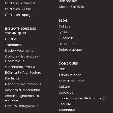
Mon master
Etudier au Canada
Grand Oral 2026
Etudier en Suisse
Etudier en Espagne
BLOG
Collège
BIBLIOTHEQUE DES
Lycée
TECHNIQUES
Supérieur
Cuisine
Orientation
Transports
Guide pratique
Mode - Vêtements
Coiffure - Esthétique -
Cosmétique
CONCOURS
Commerce - Vente
CRPE
Bâtiment - Architecture
Administration
Électricité
Animation-Sport
Mécanique automobile
Culture
Services à la personne
Juridique
Accompagnement Petite
Santé-Social et Médico-Social
enfance
Sécurité
Kit auto-entrepreneur
Technique