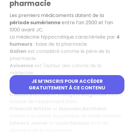
pharmacie
Les premiers médicaments datent de la
période sumérienne
entre l’an 2500 et l’an
1000 avant JC.
La médecine hippocratique caractérisée par
4
humeurs
: base de la pharmacie
Galien
est considéré comme le père de la
pharmacie.
Avicenne
est l'auteur des canons de la
médecine
Antoine-Laurent Lavoisier
est à la base de la
JE M’INSCRIS POUR ACCÉDER
chimie moderne.
GRATUITEMENT À CE CONTENU
Claude Bernard
et
François Magendie
sont à
la base de l’expérimentation.
Friedrich Wöhler
et
Marcelin Berthelot
mettent en place la synthèse de médicaments.
Edward Jenner
et
Louis Pasteur
sont les
pionniers de la vaccination.