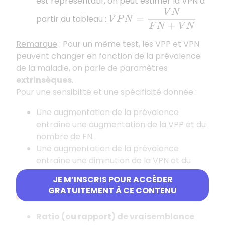
est représentatif, on peut estimer la VPN à
V
P
N
=
V
N
F
N
+
V
N
partir du tableau :
Remarque
: Pour un même test, les VPP et VPN
peuvent changer en fonction de la prévalence
de la maladie, on parle de paramètres
extrinsèques
.
Pour une sensibilité et une spécificité donnée :
Une augmentation de la prévalence
entraîne une augmentation de la VPP et du
nombre de FN.
Une augmentation de la prévalence
entraîne une diminution de la VPN et du
nombre de FP.
JE M’INSCRIS POUR ACCÉDER
GRATUITEMENT À CE CONTENU
Ratios de vraisemblance
Ratio (ou rapport) de vraisemblance