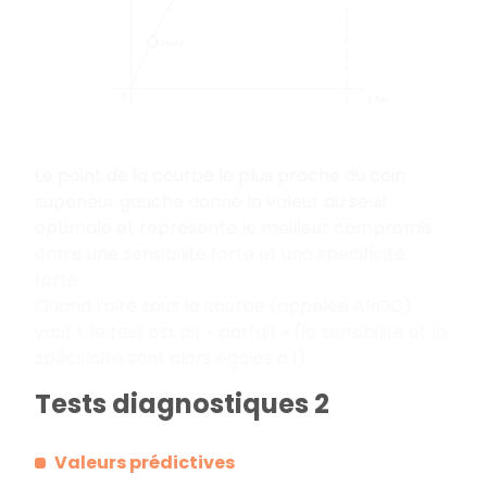
Le point de la courbe le plus proche du coin
supérieur gauche donne la valeur du seuil
optimale et représente le meilleur compromis
entre une sensibilité forte et une spécificité
forte.
Quand l’aire sous la courbe (appelée AROC)
vaut 1, le test est dit « parfait » (la sensibilité et la
spécificité sont alors égales à 1).
Tests diagnostiques 2
Valeurs prédictives