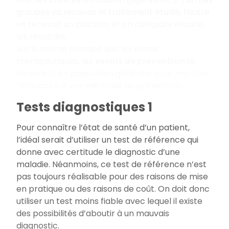
groupes va recevoir le traitement étudié, l’autre
va recevoir un placébo et on compare ensuite
les résultats.
Sur le même principe que les essais
thérapeutiques, les
essais de prévention
se
déroulent en population générale pour montrer
l’efficacité d’une méthode de prévention.
Tests diagnostiques 1
Pour connaître l’état de santé d’un patient,
l’idéal serait d’utiliser un test de référence qui
donne avec certitude le diagnostic d’une
maladie. Néanmoins, ce test de référence n’est
pas toujours réalisable pour des raisons de mise
en pratique ou des raisons de coût. On doit donc
utiliser un test moins fiable avec lequel il existe
des possibilités d’aboutir à un mauvais
diagnostic.