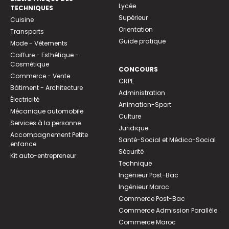
Lycée
TECHNIQUES
Supérieur
Cuisine
Orientation
Transports
Guide pratique
Mode - Vêtements
Coiffure - Esthétique -
Cosmétique
CONCOURS
Commerce - Vente
CRPE
Bâtiment - Architecture
Administration
Électricité
Animation-Sport
Mécanique automobile
Culture
Services à la personne
Juridique
Accompagnement Petite
Santé-Social et Médico-Social
enfance
Sécurité
Kit auto-entrepreneur
Technique
Ingénieur Post-Bac
Ingénieur Maroc
Commerce Post-Bac
Commerce Admission Parallèle
Commerce Maroc