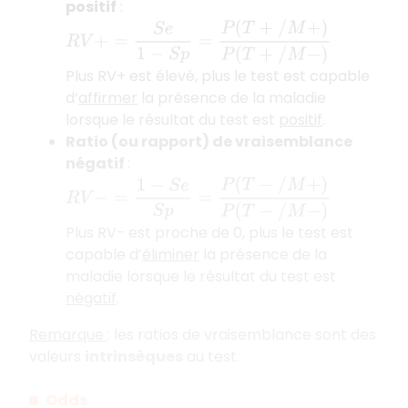
positif
:
R
V
+
=
S
e
1
−
S
p
=
P
(
T
+
/
M
+
)
P
(
T
+
/
M
−
)
Plus RV+ est élevé, plus le test est capable
d’
affirmer
la présence de la maladie
lorsque le résultat du test est
positif
.
Ratio (ou rapport) de vraisemblance
négatif
:
R
V
−
=
1
−
S
e
S
p
=
P
(
T
−
/
M
+
)
P
(
T
−
/
M
−
)
Plus RV- est proche de 0, plus le test est
capable d’
éliminer
la présence de la
maladie lorsque le résultat du test est
négatif
.
Remarque
: les ratios de vraisemblance sont des
valeurs
intrinsèques
au test.
Odds