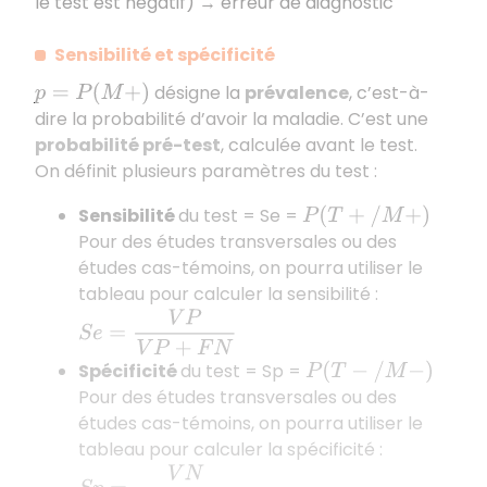
le test est négatif) → erreur de diagnostic
Sensibilité et spécificité
désigne la
prévalence
, c’est-à-
p
=
P
(
M
+
)
dire la probabilité d’avoir la maladie. C’est une
probabilité pré-test
, calculée avant le test.
On définit plusieurs paramètres du test :
Sensibilité
du test = Se =
P
(
T
+
/
M
+
)
Pour des études transversales ou des
études cas-témoins, on pourra utiliser le
tableau pour calculer la sensibilité :
S
e
=
V
P
V
P
+
F
N
Spécificité
du test = Sp =
P
(
T
−
/
M
−
)
Pour des études transversales ou des
études cas-témoins, on pourra utiliser le
tableau pour calculer la spécificité :
S
p
=
V
N
F
P
+
V
N