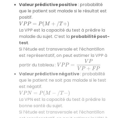
Valeur prédictive positive
: probabilité
que le patient soit malade si le résultat est
positif.
V
P
P
=
P
(
M
+
/
T
+
)
La VPP est la capacité du test à prédire la
maladie du sujet. C’est la
probabilité post-
test
.
Si l’étude est transversale et l’échantillon
est représentatif, on peut estimer la VPP à
V
P
P
=
V
P
V
P
+
F
P
partir du tableau :
Valeur prédictive négative
: probabilité
que le patient ne soit pas malade si le test
est négatif.
V
P
N
=
P
(
M
−
/
T
−
)
La VPN est la capacité du test à prédire la
bonne santé du sujet.
Si l’étude est transversale et l’échantillon