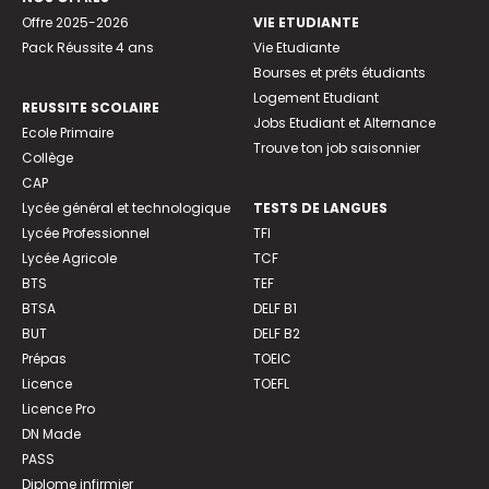
Offre 2025-2026
VIE ETUDIANTE
Pack Réussite 4 ans
Vie Etudiante
Bourses et prêts étudiants
Logement Etudiant
REUSSITE SCOLAIRE
Jobs Etudiant et Alternance
Ecole Primaire
Trouve ton job saisonnier
Collège
CAP
Lycée général et technologique
TESTS DE LANGUES
Lycée Professionnel
TFI
Lycée Agricole
TCF
BTS
TEF
BTSA
DELF B1
BUT
DELF B2
Prépas
TOEIC
Licence
TOEFL
Licence Pro
DN Made
PASS
Diplome infirmier