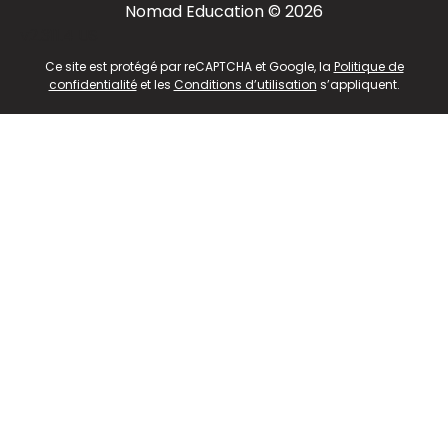
Nomad Education © 2026
v2.311.4 US
Ce site est protégé par reCAPTCHA et Google, la
Politique de
confidentialité
et les
Conditions d’utilisation
s’appliquent.