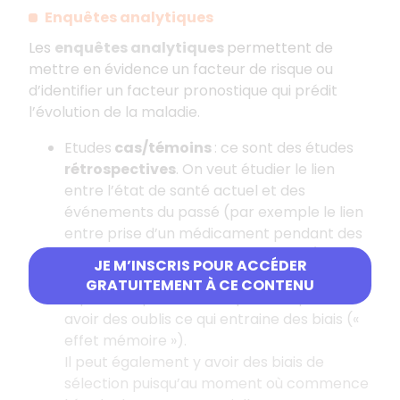
Enquêtes analytiques
Les
enquêtes analytiques
permettent de
mettre en évidence un facteur de risque ou
d’identifier un facteur pronostique qui prédit
l’évolution de la maladie.
Etudes
cas/témoins
: ce sont des études
rétrospectives
. On veut étudier le lien
entre l’état de santé actuel et des
événements du passé (par exemple le lien
entre prise d’un médicament pendant des
années et apparition d’une maladie).
JE M’INSCRIS POUR ACCÉDER
Ce type d’enquêtes permet d’obtenir une
GRATUITEMENT À CE CONTENU
réponse rapide mais les patients peuvent
avoir des oublis ce qui entraine des biais («
effet mémoire »).
Il peut également y avoir des biais de
sélection puisqu’au moment où commence