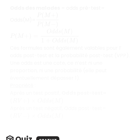
Odds des malades
= odds pré-test=
P
(
M
+
)
P
(
M
−
)
Odds(M)=
P
(
M
+
)
=
O
d
d
s
(
M
)
1
+
O
d
d
s
(
M
)
Ces formules sont également valables pour l’
odds post-test et la probabilité post-test (VPP).
Une odds est une cote, ce n’est ni une
proportion, ni une probabilité (elle peut
éventuellement dépasser 1).
Propriété
:
Après un test positif,
Odds post-test
=
(
R
V
+
)
×
O
d
d
s
(
M
)
Après un test négatif, Odds post-test=
(
R
V
−
)
×
O
d
d
s
(
M
)
🎲 Quiz