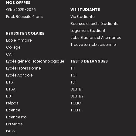
NOS OFFRES
Offre 2025-2026
VIE ETUDIANTE
Pack Réussite 4 ans
Vie Etudiante
Bourses et prêts étudiants
Logement Etudiant
REUSSITE SCOLAIRE
Jobs Etudiant et Alternance
Ecole Primaire
Trouve ton job saisonnier
Collège
CAP
Lycée général et technologique
TESTS DE LANGUES
Lycée Professionnel
TFI
Lycée Agricole
TCF
BTS
TEF
BTSA
DELF B1
BUT
DELF B2
Prépas
TOEIC
Licence
TOEFL
Licence Pro
DN Made
PASS