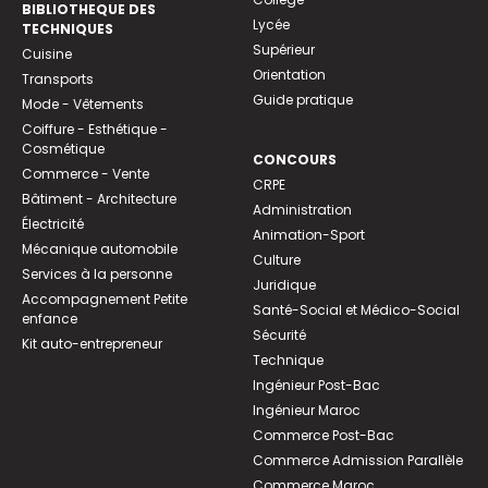
BIBLIOTHEQUE DES
Lycée
TECHNIQUES
Supérieur
Cuisine
Orientation
Transports
Guide pratique
Mode - Vêtements
Coiffure - Esthétique -
Cosmétique
CONCOURS
Commerce - Vente
CRPE
Bâtiment - Architecture
Administration
Électricité
Animation-Sport
Mécanique automobile
Culture
Services à la personne
Juridique
Accompagnement Petite
Santé-Social et Médico-Social
enfance
Sécurité
Kit auto-entrepreneur
Technique
Ingénieur Post-Bac
Ingénieur Maroc
Commerce Post-Bac
Commerce Admission Parallèle
Commerce Maroc