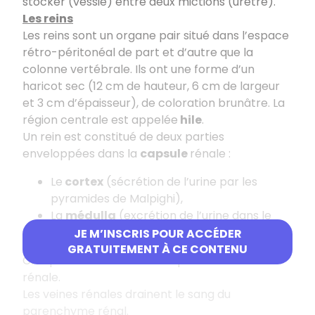
stocker (vessie) entre deux mictions (urètre).
Les reins
Les reins sont un organe pair situé dans l’espace
rétro-péritonéal de part et d’autre que la
colonne vertébrale. Ils ont une forme d’un
haricot sec (12 cm de hauteur, 6 cm de largeur
et 3 cm d’épaisseur), de coloration brunâtre. La
région centrale est appelée
hile
.
Un rein est constitué de deux parties
enveloppées dans la
capsule
rénale :
Le
cortex
(sécrétion de l’urine par les
pyramides de Malpighi),
La
médulla
(excrétion de l’urine dans le
canal collecteur).
JE M’INSCRIS POUR ACCÉDER
GRATUITEMENT À CE CONTENU
Chaque rein est vascularisé par une artère
rénale.
Les veines rénales drainent le sang du
parenchyme rénal.