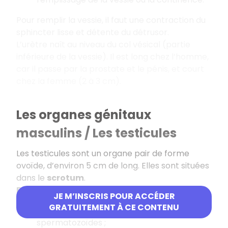
Pour remplir la vessie, il faut une contraction du
sphincter lisse et détente du détrusor.
L’urètre naît au niveau du col vésical (partie
inférieure de la vessie). Il est long chez l’homme,
car il passe par la prostate et le pénis, et court
chez la femme (2 à 3 cm).
Les organes génitaux
masculins / Les testicules
Les testicules sont un organe pair de forme
ovoïde, d’environ 5 cm de long. Elles sont situées
dans le
scrotum
.
Fonctions gonadiques :
JE M’INSCRIS POUR ACCÉDER
GRATUITEMENT À CE CONTENU
Production et stockage des
spermatozoïdes ;