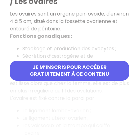
/ Les ovaires
Les ovaires sont un organe pair, ovoïde, d'environ
4 à 5 cm, situé dans la fossette ovarienne et
entouré de péritoine.
Fonctions gonadiques :
Stockage et production des ovocytes ;
Sécrétion d’œstrogène et de
progestérone.
JE M’INSCRIS POUR ACCÉDER
GRATUITEMENT À CE CONTENU
Chez la fille non pubère, la capsule de l’ovaire
est lisse alors que chez la femme, elle est de plus
en plus irrégulière au fil des ovulations.
L'ovaire est fixé contre la paroi par :
Le ligament lombo-ovarien ;
Le ligament utéro-ovarien ;
Les vaisseaux et la trompe qui coiffe
l'ovaire.