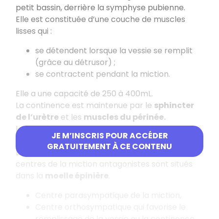
petit bassin, derrière la symphyse pubienne.
Elle est constituée d’une couche de muscles
lisses qui :
se détendent lorsque la vessie se remplit
(grâce au détrusor) ;
se contractent pendant la miction.
Elle a une capacité de 250 à 400mL.
La continence est maintenue par le
sphincter
de l’urètre
et les
muscles du périnée.
Les uretères remplissent la vessie par sa face
JE M’INSCRIS POUR ACCÉDER
postérieure et la miction se fait par l’urètre.
GRATUITEMENT À CE CONTENU
La miction est contrôlée par des sphincters. Les
centres de la miction antagonistes sont situés
dans la
moelle épinière
.
Centre parasympatique de la miction,
Centre orthosympatique qui favorise le
remplissage de la vessie ou la continence.