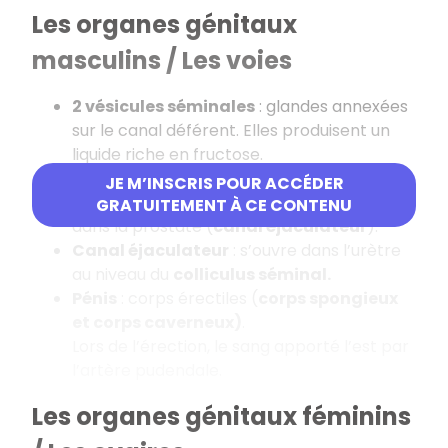
Les organes génitaux
masculins / Les voies
2 vésicules séminales
: glandes annexées
sur le canal déférent. Elles produisent un
liquide riche en fructose.
Ampoule déférentielle
: dilatation du
JE M’INSCRIS POUR ACCÉDER
canal déférent juste avant qu’il ne pénètre
GRATUITEMENT À CE CONTENU
dans la prostate (
canal éjaculateur
).
Canal éjaculateur
: s’ouvre dans l’urètre
au niveau du
colliculus séminal.
Pénis
: corps érectiles (
corps spongieux
et corps caverneux)
.
Lors de l’érection, le sang apporté l’est par
l’artère pudendale.
Les organes génitaux féminins