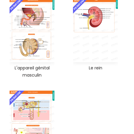
PREMIUM
PREMIUM
L'appareil génital
Le rein
masculin
PREMIUM