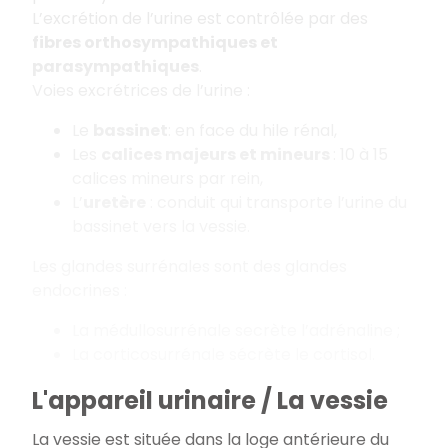
L’excrétion de l’urine est contrôlée par des
fibres orthosympathiques et
parasympathiques
.
Voies excrétrices de l’urine :
Le
bassinet
: en face du hile rénal,
Les
calices majeurs et mineurs
: 10 à 15
calices mineurs par rein,
L’
uretère
: conduit qui transporte l’urine du
bassinet vers la vessie.
Les glandes surrénales sont des glandes
endocrines :
La médullosurrénale secrète l’adrénaline ;
La corticosurrénale sécrète le cortisol.
L'appareil urinaire / La vessie
La vessie est située dans la loge antérieure du