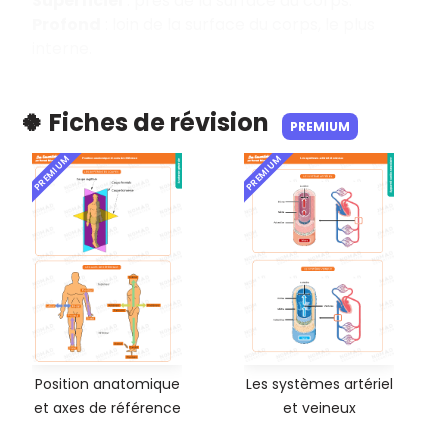
Superficiel
: près de la surface du corps.
Profond
: loin de la surface du corps, le plus
interne.
🍀 Fiches de révision
PREMIUM
PREMIUM
PREMIUM
Position anatomique
Les systèmes artériel
et axes de référence
et veineux