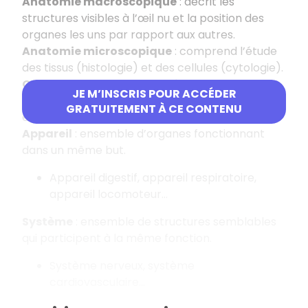
Anatomie macroscopique
: décrit les
structures visibles à l’œil nu et la position des
organes les uns par rapport aux autres.
Anatomie microscopique
: comprend l’étude
des tissus (histologie) et des cellules (cytologie).
Organe
: structure composée d’au moins deux
JE M’INSCRIS POUR ACCÉDER
tissus différents, avec une architecture propre
GRATUITEMENT À CE CONTENU
et qui exerce une fonction précise.
Appareil
: ensemble d’organes fonctionnant
dans un même but.
Appareil digestif, appareil respiratoire,
appareil locomoteur…
Système
: ensemble de structures semblables
qui participent à la même fonction.
Système nerveux, système
cardiovasculaire...