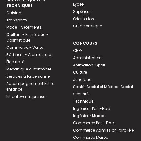
Lycée
TECHNIQUES
Supérieur
Cuisine
Orientation
Transports
Guide pratique
Mode - Vêtements
Coiffure - Esthétique -
Cosmétique
CONCOURS
Commerce - Vente
CRPE
Bâtiment - Architecture
Administration
Électricité
Animation-Sport
Mécanique automobile
Culture
Services à la personne
Juridique
Accompagnement Petite
Santé-Social et Médico-Social
enfance
Sécurité
Kit auto-entrepreneur
Technique
Ingénieur Post-Bac
Ingénieur Maroc
Commerce Post-Bac
Commerce Admission Parallèle
Commerce Maroc