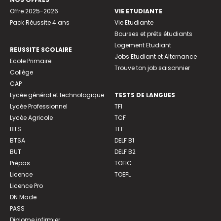
Offre 2025-2026
VIE ETUDIANTE
Pack Réussite 4 ans
Vie Etudiante
Bourses et prêts étudiants
Logement Etudiant
REUSSITE SCOLAIRE
Jobs Etudiant et Alternance
Ecole Primaire
Trouve ton job saisonnier
Collège
CAP
Lycée général et technologique
TESTS DE LANGUES
Lycée Professionnel
TFI
Lycée Agricole
TCF
BTS
TEF
BTSA
DELF B1
BUT
DELF B2
Prépas
TOEIC
Licence
TOEFL
Licence Pro
DN Made
PASS
Diplome infirmier