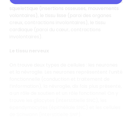
On trouve trois types de tissu musculaire : le tissu
squelettique (insertions osseuses, mouvements
volontaires), le tissu lisse (paroi des organes
creux, contractions involontaires), le tissu
cardiaque (paroi du cœur, contractions
involontaires).
Le tissu nerveux
On trouve deux types de cellules : les neurones
et la névroglie. Les neurones représentent l’unité
fonctionnelle (conduction et traitement de
l’information), la névroglie, dix fois plus présente,
a un rôle de soutien et un rôle fonctionnel. On y
trouve les gliocytes (interstitielle SNC), les
épendymocytes (épithéliale SNC) et les cellules
de Schwann (interstitielle SNP).