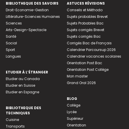
BIBLIOTHEQUE DES SAVOIRS
ASTUCES RÉVISIONS
Droit-Economie-Gestion
Conseils et Méthodo
Littérature-Sciences Humaines
Sujets probables Brevet
Sciences
Sujets Probables Bac
Arts-Design-Spectacle
Sujets corrigés Brevet
Santé
Sujets corrigés Bac
Social
Corrigés Bac de Français
Sport
Calendrier Parcoursup 2026
Langues
Calendrier vacances scolaires
Orientation Post Bac
Orientation Post Collège
ETUDIER À L’ÉTRANGER
Mon master
Etudier au Canada
Grand Oral 2026
Etudier en Suisse
Etudier en Espagne
BLOG
Collège
BIBLIOTHEQUE DES
Lycée
TECHNIQUES
Supérieur
Cuisine
Orientation
Transports