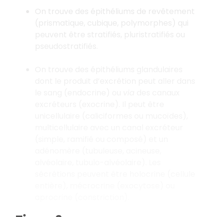
On trouve des épithéliums de revêtement
(prismatique, cubique, polymorphes) qui
peuvent être stratifiés, pluristratifiés ou
pseudostratifiés.
On trouve des épithéliums glandulaires
dont le produit d’excrétion peut aller dans
le sang (endocrine) ou
via
des canaux
excréteurs (exocrine). Il peut être
unicellulaire (caliciformes ou mucoïdes),
multicellulaire avec un canal excréteur
(simple, ramifié ou composé) et un
adénomère (tubuleuse, acineuse,
alvéolaire, tubulo-alvéolaire). Les
sécrétions peuvent être holocrine (cellule
entière), mécrocrine (exocytose) ou
aprocrine (constriction).