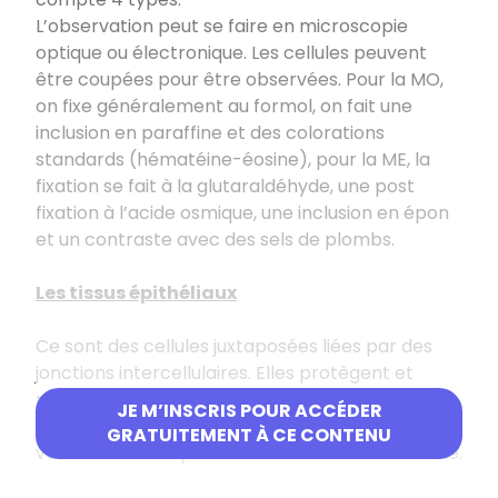
L’observation peut se faire en microscopie
optique ou électronique. Les cellules peuvent
être coupées pour être observées. Pour la MO,
on fixe généralement au formol, on fait une
inclusion en paraffine et des colorations
standards (hématéine-éosine), pour la ME, la
fixation se fait à la glutaraldéhyde, une post
fixation à l’acide osmique, une inclusion en épon
et un contraste avec des sels de plombs.
Les tissus épithéliaux
Ce sont des cellules juxtaposées liées par des
jonctions intercellulaires. Elles protègent et
revêtent les surfaces extérieures et les cavités.
JE M’INSCRIS POUR ACCÉDER
Il est polarisé, présente des jonctions, est non
GRATUITEMENT À CE CONTENU
vascularisé et repose sur une membrane basale.