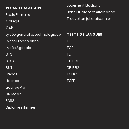
Logement Etudiant
REUSSITE SCOLAIRE
Jobs Etudiant et Alternance
Ecole Primaire
Trouve ton job saisonnier
Collège
CAP
Lycée général et technologique
TESTS DE LANGUES
Lycée Professionnel
TFI
Lycée Agricole
TCF
BTS
TEF
BTSA
DELF B1
BUT
DELF B2
Prépas
TOEIC
Licence
TOEFL
Licence Pro
DN Made
PASS
Diplome infirmier