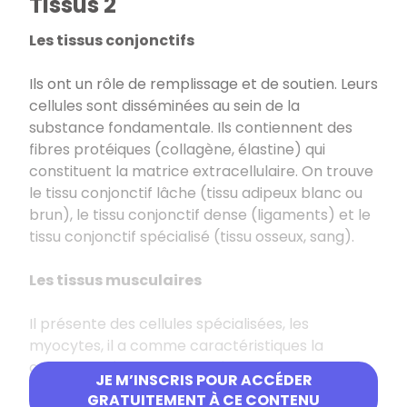
Tissus 2
Les tissus conjonctifs
Ils ont un rôle de remplissage et de soutien. Leurs
cellules sont disséminées au sein de la
substance fondamentale. Ils contiennent des
fibres protéiques (collagène, élastine) qui
constituent la matrice extracellulaire. On trouve
le tissu conjonctif lâche (tissu adipeux blanc ou
brun), le tissu conjonctif dense (ligaments) et le
tissu conjonctif spécialisé (tissu osseux, sang).
Les tissus musculaires
Il présente des cellules spécialisées, les
myocytes, il a comme caractéristiques la
contractilité et l’excitabilité, il comporte de
JE M’INSCRIS POUR ACCÉDER
l’actine et de myosine.
GRATUITEMENT À CE CONTENU