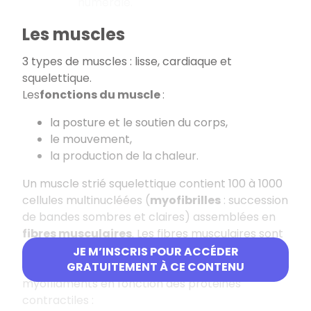
humérale.
Les muscles
3 types de muscles : lisse, cardiaque et
squelettique.
Les
fonctions du muscle
:
la posture et le soutien du corps,
le mouvement,
la production de la chaleur.
Un muscle strié squelettique contient 100 à 1000
cellules multinucléées (
myofibrilles
: succession
de bandes sombres et claires) assemblées en
fibres musculaires
. Les fibres musculaires sont
entourées de tissu conjonctif.
JE M’INSCRIS POUR ACCÉDER
Les myofibrilles sont formées de 2 types de
GRATUITEMENT À CE CONTENU
myofilaments en fonction des protéines
contractiles :