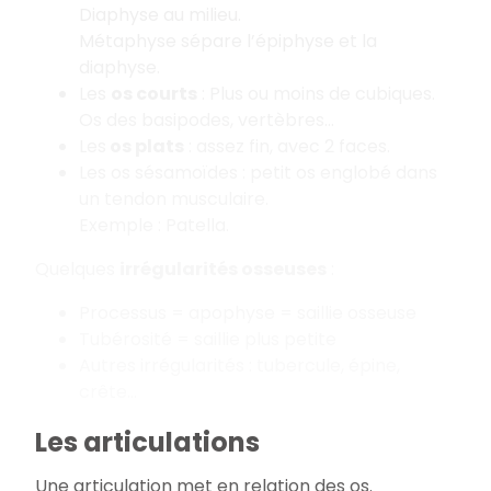
Diaphyse au milieu.
Métaphyse sépare l’épiphyse et la
diaphyse.
Les
os courts
: Plus ou moins de cubiques.
Os des basipodes, vertèbres…
Les
os plats
: assez fin, avec 2 faces.
Les os sésamoïdes : petit os englobé dans
un tendon musculaire.
Exemple : Patella.
Quelques
irrégularités osseuses
:
Processus = apophyse = saillie osseuse
Tubérosité = saillie plus petite
Autres irrégularités : tubercule, épine,
crête…
Les articulations
Une articulation met en relation des os.