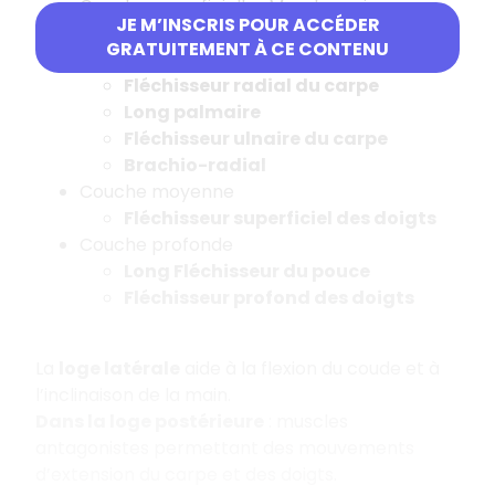
Couche superficielle : Muscles qui
JE M’INSCRIS POUR ACCÉDER
mobilisent
le poignet
.
GRATUITEMENT À CE CONTENU
Rond pronateur
Fléchisseur radial du carpe
Long palmaire
Fléchisseur ulnaire du carpe
Brachio-radial
Couche moyenne
Fléchisseur superficiel des doigts
Couche profonde
Long Fléchisseur du pouce
Fléchisseur profond des doigts
La
loge latérale
aide à la flexion du coude et à
l’inclinaison de la main.
Dans la loge postérieure
: muscles
antagonistes permettant des mouvements
d’extension du carpe et des doigts.