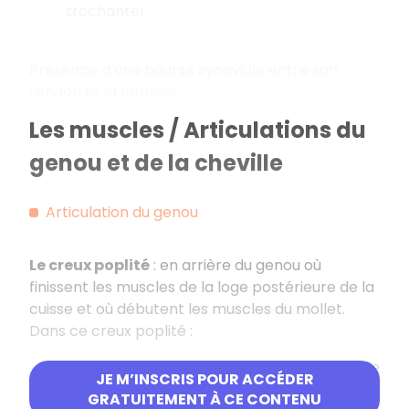
trochanter
Présence d’une bourse synoviale entre son
tendon et la capsule.
Les muscles / Articulations du
genou et de la cheville
Articulation du genou
Le creux poplité
: en arrière du genou où
finissent les muscles de la loge postérieure de la
cuisse et où débutent les muscles du mollet.
Dans ce creux poplité :
Artère poplitée qui vascularise la totalité de
JE M’INSCRIS POUR ACCÉDER
la jambe et du pied.
GRATUITEMENT À CE CONTENU