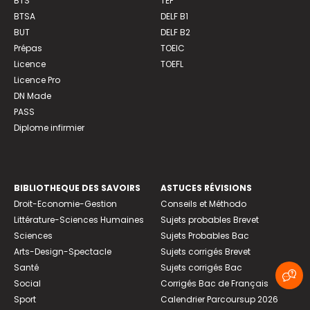
BTS
TEF
BTSA
DELF B1
BUT
DELF B2
Prépas
TOEIC
Licence
TOEFL
Licence Pro
DN Made
PASS
Diplome infirmier
BIBLIOTHEQUE DES SAVOIRS
ASTUCES RÉVISIONS
Droit-Economie-Gestion
Conseils et Méthodo
Littérature-Sciences Humaines
Sujets probables Brevet
Sciences
Sujets Probables Bac
Arts-Design-Spectacle
Sujets corrigés Brevet
Santé
Sujets corrigés Bac
Social
Corrigés Bac de Français
Sport
Calendrier Parcoursup 2026