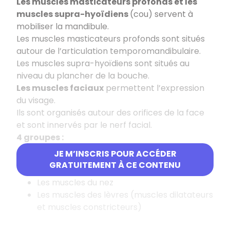
Les muscles masticateurs profonds et les
muscles supra-hyoïdiens
(cou) servent à
mobiliser la mandibule.
Les muscles masticateurs profonds sont situés
autour de l’articulation temporomandibulaire.
Les muscles supra-hyoïdiens sont situés au
niveau du plancher de la bouche.
Les muscles faciaux
permettent l’expression
du visage.
Ils sont organisés autour des orifices de la face
et sont innervés par le nerf facial.
4 groupes :
JE M’INSCRIS POUR ACCÉDER
Les muscles auriculaires
GRATUITEMENT À CE CONTENU
Les muscles de paupières et des sourcils
Les muscles du nez
Les muscles des lèvres (muscles dilatateurs
et muscles constricteurs)