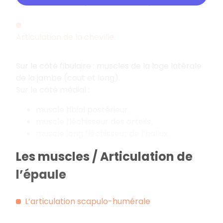
Nerf ischiatique = nerf sciatique.
Articulation de la cheville
Sur le côté fibulaire : muscles de la loge latérale
de la jambe (cout et long).
Sur le côté médial :
muscle tibial postérieur.
muscle fléchisseur des orteils.
muscle long fléchisseur de l’hallux.
Les muscles / Articulation de
l’épaule
L’articulation scapulo-humérale