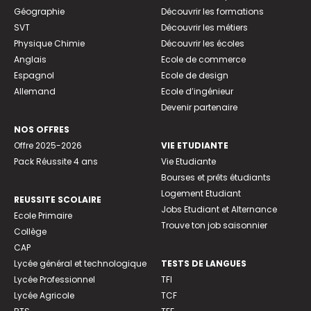
Géographie
Découvrir les formations
SVT
Découvrir les métiers
Physique Chimie
Découvrir les écoles
Anglais
Ecole de commerce
Espagnol
Ecole de design
Allemand
Ecole d’ingénieur
Devenir partenaire
NOS OFFRES
Offre 2025-2026
VIE ETUDIANTE
Pack Réussite 4 ans
Vie Etudiante
Bourses et prêts étudiants
Logement Etudiant
REUSSITE SCOLAIRE
Jobs Etudiant et Alternance
Ecole Primaire
Trouve ton job saisonnier
Collège
CAP
Lycée général et technologique
TESTS DE LANGUES
Lycée Professionnel
TFI
Lycée Agricole
TCF