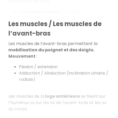
postérieure du bras.
Le
triceps brachial
(3 chefs)
Les muscles / Les muscles de
l’avant-bras
Les muscles de l’avant-bras permettent la
mobilisation du poignet et des doigts.
Mouvement
:
Flexion / extension
Adduction / Abduction (Inclinaison ulnaire /
radiale)
Les muscles de la
loge antérieure
se fixent sur
l’humérus ou sur les os de l’avant-bras et les os
du carpe.