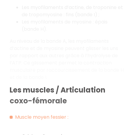
Les myofilaments d’actine, de troponine et
de tropomyosine : fins (bande I) ;
Les myofilaments de myosine : épais
(bande H).
Au niveau de la bande A, les myofilaments
d’actine et de myosine peuvent glisser les uns
par rapport aux autres grâce à l’hydrolyse de
l’ATP. Ce glissement permet la contraction
musculaire par raccourcissement de la bande H
et de la bande I.
Les muscles / Articulation
coxo-fémorale
Muscle moyen fessier :