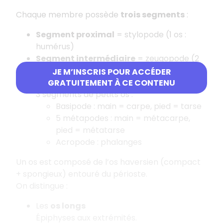
Chaque membre possède
trois segments
:
Segment proximal
= stylopode (1 os :
humérus)
Segment intermédiaire
= zeugopode (2
os : radius et ulna)
JE M’INSCRIS POUR ACCÉDER
Segment distal
= autopode : composé de
GRATUITEMENT À CE CONTENU
3 segments de petits os :
Basipode : main = carpe, pied = tarse
5 métapodes : main = métacarpe,
pied = métatarse
Acropode : phalanges
Un os est composé de l’os haversien (compact
+ spongieux) entouré du périoste.
On distingue :
Les
os longs
Épiphyses aux extrémités.