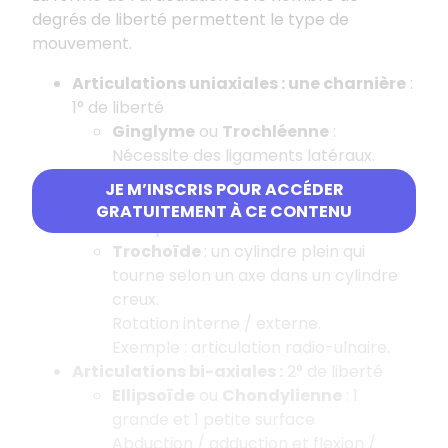
degrés de liberté permettent le type de
mouvement.
Articulations uniaxiales : une charnière
:
1° de liberté
Ginglyme
ou
Trochléenne
:
Nécessite des ligaments latéraux.
Flexion et extension.
JE M’INSCRIS POUR ACCÉDER
Axe du mouvement à la diaphyse
GRATUITEMENT À CE CONTENU
Exemple : articulation du coude.
Trochoïde
: un cylindre plein qui
tourne selon un axe dans un cylindre
creux.
Rotation interne / externe.
Exemple : articulation radio-ulnaire.
Articulations bi-axiales :
2° de liberté
Ellipsoïde
ou
Chondylienne
: 1
grande et 1 petite surface
Abduction / adduction et flexion /