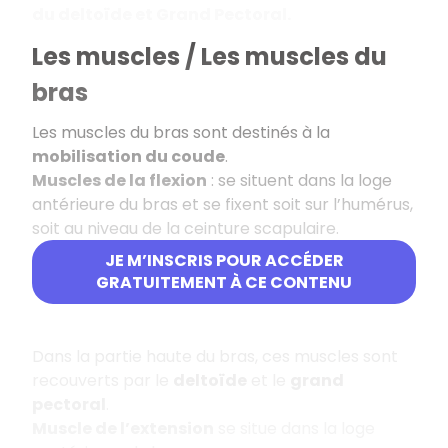
du deltoïde et Grand Pectoral.
Les muscles / Les muscles du
bras
Les muscles du bras sont destinés à la
mobilisation du coude
.
Muscles de la flexion
: se situent dans la loge
antérieure du bras et se fixent soit sur l’humérus,
soit au niveau de la ceinture scapulaire.
JE M’INSCRIS POUR ACCÉDER
Le
biceps brachial
GRATUITEMENT À CE CONTENU
Le
coraco-brachial
Dans la partie haute du bras, ces muscles sont
recouverts par le
deltoïde
et le
grand
pectoral
.
Muscle de l’extension
se situe dans la loge