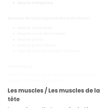
Muscle triangulaire
Muscles de la paroi postérieure du thorax :
Muscle transverse
Muscle carré des lombes
Muscle psoas
Muscle grand dorsal
Muscle dantelé postéro-inférieur
Diaphragme
Muscle mince, large, qui divise le tronc en deux
parties : le thorax et l’abdomen.
Les muscles / Les muscles de la
tête