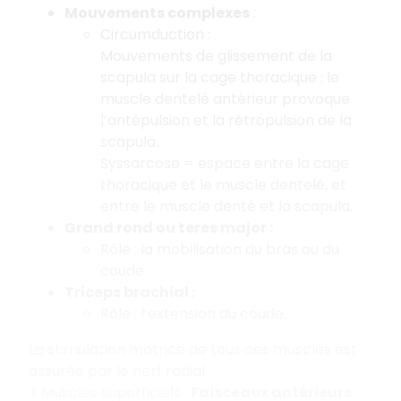
Mouvements complexes
:
Circumduction :
Mouvements de glissement de la
scapula sur la cage thoracique : le
muscle dentelé antérieur provoque
l’antépulsion et la rétropulsion de la
scapula.
Syssarcose = espace entre la cage
thoracique et le muscle dentelé, et
entre le muscle denté et la scapula.
Grand rond ou teres major :
Rôle : la mobilisation du bras ou du
coude.
Triceps brachial :
Rôle : l’extension du coude.
La stimulation motrice de tous ces muscles est
assurée par le nerf radial.
+ Muscles superficiels :
Faisceaux antérieurs