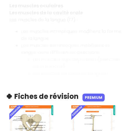
Les muscles oculaires
Les muscles de la cavité orale
Les muscles de la langue (17) :
Les muscles intrinsèques modifient la forme
de la langue.
Les muscles extrinsèques mobilisent la
langue dans différentes directions.
Les muscles suprahyoïdiens (plancher
de la bouche)
Les muscles de l’isthme du gosier
🍀 Fiches de révision
PREMIUM
PREMIUM
PREMIUM