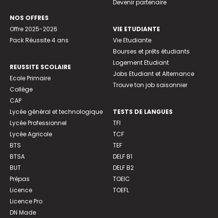
Devenir partenaire
NOS OFFRES
Offre 2025-2026
VIE ETUDIANTE
Pack Réussite 4 ans
Vie Etudiante
Bourses et prêts étudiants
Logement Etudiant
REUSSITE SCOLAIRE
Jobs Etudiant et Alternance
Ecole Primaire
Trouve ton job saisonnier
Collège
CAP
Lycée général et technologique
TESTS DE LANGUES
Lycée Professionnel
TFI
Lycée Agricole
TCF
BTS
TEF
BTSA
DELF B1
BUT
DELF B2
Prépas
TOEIC
Licence
TOEFL
Licence Pro
DN Made