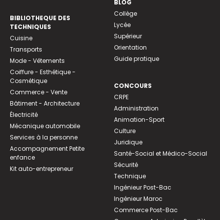
BLOG
Collège
BIBLIOTHEQUE DES
Lycée
TECHNIQUES
Supérieur
Cuisine
Orientation
Transports
Guide pratique
Mode - Vêtements
Coiffure - Esthétique -
Cosmétique
CONCOURS
Commerce - Vente
CRPE
Bâtiment - Architecture
Administration
Électricité
Animation-Sport
Mécanique automobile
Culture
Services à la personne
Juridique
Accompagnement Petite
Santé-Social et Médico-Social
enfance
Sécurité
Kit auto-entrepreneur
Technique
Ingénieur Post-Bac
Ingénieur Maroc
Commerce Post-Bac