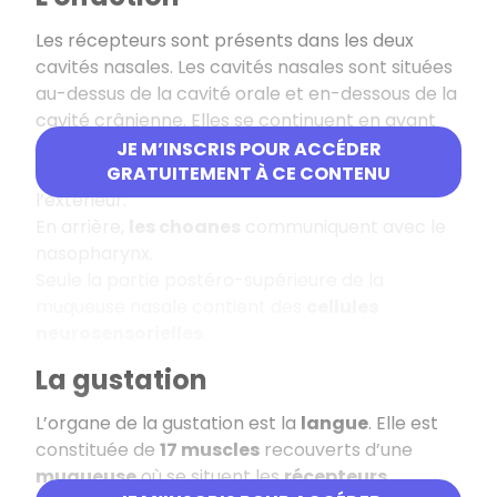
Les récepteurs sont présents dans les deux
cavités nasales. Les cavités nasales sont situées
au-dessus de la cavité orale et en-dessous de la
cavité crânienne. Elles se continuent en avant
par la pyramide nasale.
JE M’INSCRIS POUR ACCÉDER
En avant,
les narines
communiquent avec
GRATUITEMENT À CE CONTENU
l’extérieur.
En arrière,
les choanes
communiquent avec le
nasopharynx.
Seule la partie postéro-supérieure de la
muqueuse nasale contient des
cellules
neurosensorielles
.
La gustation
L’organe de la gustation est la
langue
. Elle est
constituée de
17 muscles
recouverts d’une
muqueuse
où se situent les
récepteurs