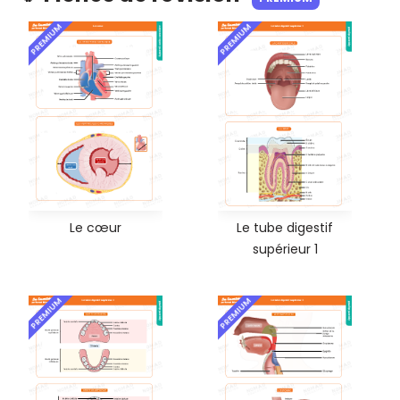
PREMIUM
PREMIUM
Le cœur
Le tube digestif
supérieur 1
PREMIUM
PREMIUM