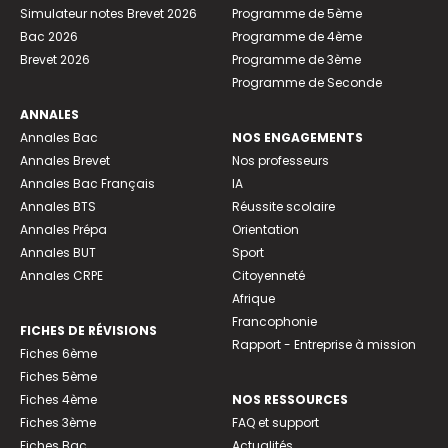
Simulateur notes Brevet 2026
Programme de 5ème
Bac 2026
Programme de 4ème
Brevet 2026
Programme de 3ème
Programme de Seconde
ANNALES
Annales Bac
NOS ENGAGEMENTS
Annales Brevet
Nos professeurs
Annales Bac Français
IA
Annales BTS
Réussite scolaire
Annales Prépa
Orientation
Annales BUT
Sport
Annales CRPE
Citoyenneté
Afrique
Francophonie
FICHES DE RÉVISIONS
Rapport - Entreprise à mission
Fiches 6ème
Fiches 5ème
Fiches 4ème
NOS RESSOURCES
Fiches 3ème
FAQ et support
Fiches Bac
Actualités