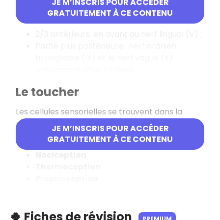
JE M’INSCRIS POUR ACCÉDER
gustatifs (papilles)
.
GRATUITEMENT À CE CONTENU
L’innervation sensorielle se fait selon trois zones :
2/3 antérieurs, en avant du nerf lingual (V) ;
Partie plus postérieure : nerf crânien
hypoglosse (IX) et le nerf vague (X)
uniquement chez l’enfant.
Le toucher
Les cellules sensorielles se trouvent dans la
partie inférieure du derme. Elles sont organisées
JE M’INSCRIS POUR ACCÉDER
en corpuscules.
GRATUITEMENT À CE CONTENU
Nociception
Thermoception
Proprioception
🍀 Fiches de révision
PREMIUM