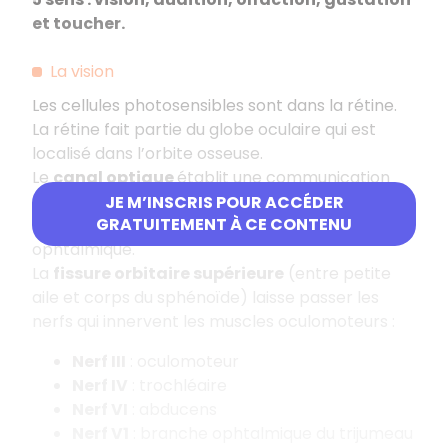
et toucher.
La vision
Les cellules photosensibles sont dans la rétine.
La rétine fait partie du globe oculaire qui est
localisé dans l’orbite osseuse.
Le
canal optique
établit une communication
entre l’orbite et l’étage antérieur de la base du
JE M’INSCRIS POUR ACCÉDER
GRATUITEMENT À CE CONTENU
crâne. Il reçoit le nerf optique (II) et l’artère
ophtalmique.
La
fissure orbitaire supérieure
(entre petite
aile et corps du sphénoïde) laisse passer les
nerfs qui innervent les muscles oculomoteurs :
Nerf III
: oculomoteur
Nerf IV
: trochléaire
Nerf VI
: abducens
Nerf V1
: branche ophtalmique du trijumeau