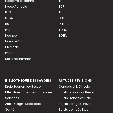
Lycée Professionnel
TFI
Lycée Agricole
TCF
BTS
TEF
BTSA
DELF B1
BUT
DELF B2
Prépas
TOEIC
Licence
TOEFL
Licence Pro
DN Made
PASS
Diplome infirmier
BIBLIOTHEQUE DES SAVOIRS
ASTUCES RÉVISIONS
Droit-Economie-Gestion
Conseils et Méthodo
Littérature-Sciences Humaines
Sujets probables Brevet
Sciences
Sujets Probables Bac
Arts-Design-Spectacle
Sujets corrigés Brevet
Santé
Sujets corrigés Bac