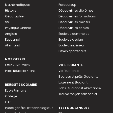
Mathématiques
Parcoursup
Histoire
Découvrir les diplômes
Géographie
Découvrir les formations
SVT
Découvrir les métiers
Physique Chimie
Découvrir les écoles
Anglais
Ecole de commerce
Espagnol
Ecole de design
Allemand
Ecole d’ingénieur
Devenir partenaire
NOS OFFRES
Offre 2025-2026
VIE ETUDIANTE
Pack Réussite 4 ans
Vie Etudiante
Bourses et prêts étudiants
Logement Etudiant
REUSSITE SCOLAIRE
Jobs Etudiant et Alternance
Ecole Primaire
Trouve ton job saisonnier
Collège
CAP
Lycée général et technologique
TESTS DE LANGUES