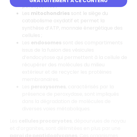
GRATUITEMENT À CE CONTENU
peroxysomes ;
Les
mitochondries
sont le siège du
catabolisme oxydatif et permet la
synthèse d’ATP, monnaie énergétique des
cellules ;
Les
endosomes
sont des compartiments
issus de la fusion des vésicules
d’endocytose qui permettent à la cellule de
récupérer des molécules du milieu
extérieur et de recycler les protéines
membranaires.
Les
peroxysomes
, caractérisés par la
présence de peroxydase, sont impliqués
dans la dégradation de molécules de
diverses voies métaboliques.
Les
cellules procaryotes
, dépourvues de noyau
et d’organites, sont délimitées en plus par une
paroi de peptidoglycanes
. Ces organismes