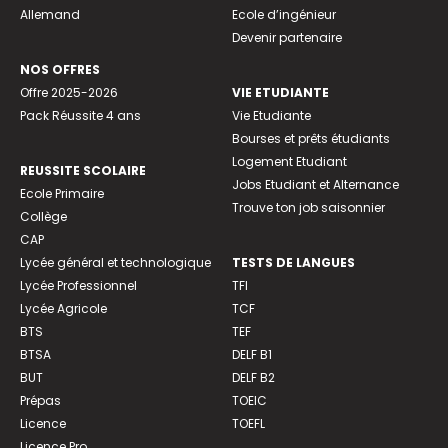
Allemand
Ecole d’ingénieur
Devenir partenaire
NOS OFFRES
Offre 2025-2026
VIE ETUDIANTE
Pack Réussite 4 ans
Vie Etudiante
Bourses et prêts étudiants
Logement Etudiant
REUSSITE SCOLAIRE
Jobs Etudiant et Alternance
Ecole Primaire
Trouve ton job saisonnier
Collège
CAP
Lycée général et technologique
TESTS DE LANGUES
Lycée Professionnel
TFI
Lycée Agricole
TCF
BTS
TEF
BTSA
DELF B1
BUT
DELF B2
Prépas
TOEIC
Licence
TOEFL
Licence Pro