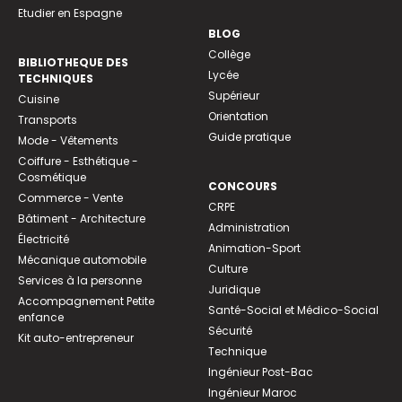
Etudier en Espagne
BLOG
Collège
BIBLIOTHEQUE DES
Lycée
TECHNIQUES
Supérieur
Cuisine
Orientation
Transports
Guide pratique
Mode - Vêtements
Coiffure - Esthétique -
Cosmétique
CONCOURS
Commerce - Vente
CRPE
Bâtiment - Architecture
Administration
Électricité
Animation-Sport
Mécanique automobile
Culture
Services à la personne
Juridique
Accompagnement Petite
Santé-Social et Médico-Social
enfance
Sécurité
Kit auto-entrepreneur
Technique
Ingénieur Post-Bac
Ingénieur Maroc