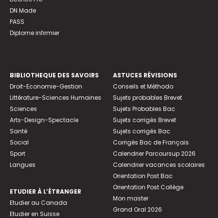
DN Made
PASS
Diplome infirmier
BIBLIOTHEQUE DES SAVOIRS
ASTUCES RÉVISIONS
Droit-Economie-Gestion
Conseils et Méthodo
Littérature-Sciences Humaines
Sujets probables Brevet
Sciences
Sujets Probables Bac
Arts-Design-Spectacle
Sujets corrigés Brevet
Santé
Sujets corrigés Bac
Social
Corrigés Bac de Français
Sport
Calendrier Parcoursup 2026
Langues
Calendrier vacances scolaires
Orientation Post Bac
Orientation Post Collège
ETUDIER À L’ÉTRANGER
Mon master
Etudier au Canada
Grand Oral 2026
Etudier en Suisse