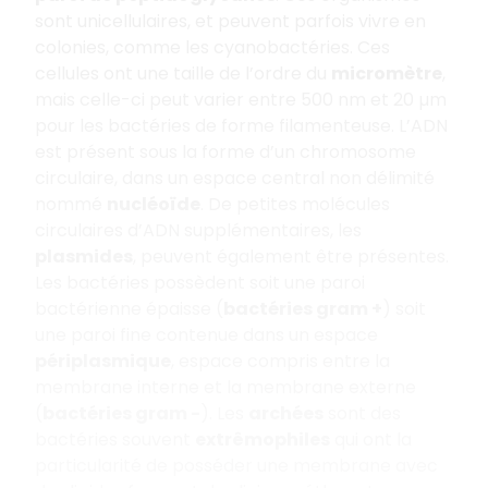
sont unicellulaires, et peuvent parfois vivre en
colonies, comme les cyanobactéries. Ces
cellules ont une taille de l’ordre du
micromètre
,
mais celle-ci peut varier entre 500 nm et 20 µm
pour les bactéries de forme filamenteuse. L’ADN
est présent sous la forme d’un chromosome
circulaire, dans un espace central non délimité
nommé
nucléoïde
. De petites molécules
circulaires d’ADN supplémentaires, les
plasmides
, peuvent également être présentes.
Les bactéries possèdent soit une paroi
bactérienne épaisse (
bactéries gram +
) soit
une paroi fine contenue dans un espace
périplasmique
, espace compris entre la
membrane interne et la membrane externe
(
bactéries gram -
). Les
archées
sont des
bactéries souvent
extrêmophiles
qui ont la
particularité de posséder une membrane avec