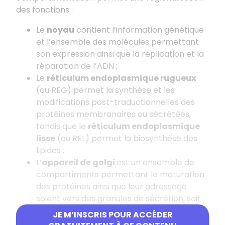
des fonctions :
Le
noyau
contient l’information génétique
et l’ensemble des molécules permettant
son expression ainsi que la réplication et la
réparation de l’ADN ;
Le
réticulum endoplasmique rugueux
(ou REG) permet la synthèse et les
modifications post-traductionnelles des
protéines membranaires ou sécrétées,
tandis que le
réticulum endoplasmique
lisse
(ou REL) permet la biosynthèse des
lipides ;
L’
appareil de golgi
est un ensemble de
compartiments permettant la maturation
des protéines ainsi que leur adressage
soient vers des granules de sécrétion, soit
vers la membrane plasmique ou encore
JE M’INSCRIS POUR ACCÉDER
vers certains compartiments comme les