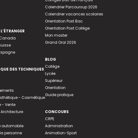
Calendrier Parcoursup 2026
Calendrier vacances scolaires
Orientation Post Bac
Orientation Post Collège
 L’ÉTRANGER
Mon master
u Canada
Grand Oral 2026
Suisse
 Espagne
BLOG
Collège
EQUE DES TECHNIQUES
Lycée
Supérieur
Orientation
tements
Guide pratique
 Esthétique - Cosmétique
- Vente
 Architecture
CONCOURS
CRPE
 automobile
Administration
 la personne
Animation-Sport