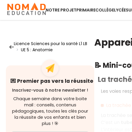
NOTRE PROJET
PRIMAIRE
COLLÈGE
LYCÉE
SU
Apparei
Licence Sciences pour la santé L1 LB
>
UE 5 : Anatomie
📝 Mini-c
La trach
💌 Premier pas vers la réussite
Inscrivez-vous à notre newsletter !
Les voies res
Chaque semaine dans votre boite
La trachée
mail : conseils, contenus
pédagogiques, toutes les clés pour
La trachée se
la réussite de vos enfants et bien
C’est un
tube
plus ! 🎯
L’intérieur e