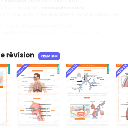
on
nutritive
(artères bronchiques).
est drainé par une
veine pulmonaire
.
sont sous le contrôle du système nerveux autonome :
erf vague (SN parasympathique) ;
sympathique thoracique (SN orthosympathique).
de révision
PREMIUM
PREMIUM
PREMIUM
PREMIUM