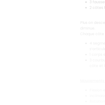
3 fausse
2 côtes 
Plus on descen
diminue.
Chaque côte 
4 segmen
s’articu
1 corps 
3 courbu
côte et 
Mouvement
Flexion e
Inclinai
Rotation