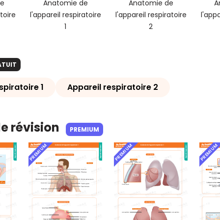
de
Anatomie de
Anatomie de
A
toire
l'appareil respiratoire
l'appareil respiratoire
l'appa
1
2
ATUIT
spiratoire 1
Appareil respiratoire 2
de révision
PREMIUM
PREMIUM
PREMIUM
PREMIUM