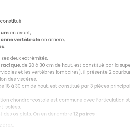
constitué :
num
en avant,
lonne vertébrale
en arrière,
es
.
à ses deux extrémités.
oracique
,
de 28 à 30 cm de haut, est constitué par la sup
vicales et les vertèbres lombaires). Il présente 2 courbure
ion des viscères.
 de 18 à 30 cm de haut, est constitué par 3 pièces princi
lation chondro-costale est commune avec l’articulation ste
t isolées.
t des os plats. On en dénombre
12 paires
:
 côtes,