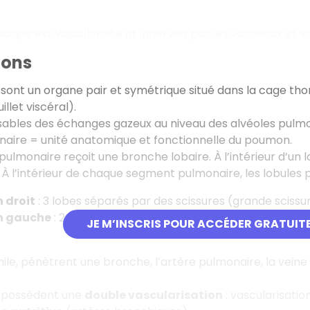
acique est vascularisée et innervée par les vaisseaux et le
mons
ont un organe pair et symétrique situé dans la cage thorac
illet viscéral).
sables des échanges gazeux au niveau des alvéoles pulmo
naire = unité anatomique et fonctionnelle du poumon.
ulmonaire reçoit une bronche lobaire. À l’intérieur d’u
À l’intérieur de chaque segment pulmonaire, les lobules 
 droit
: 3 lobes séparés par des scissures (grande scissur
 gauche
: 2 lobes séparés par une grande scissure obliq
JE M’INSCRIS POUR ACCÉDER GRATUIT
hile, pénètrent une bronche, l’artère pulmonaire, la vein
 possèdent une
double vascularisation
: vascularisatio