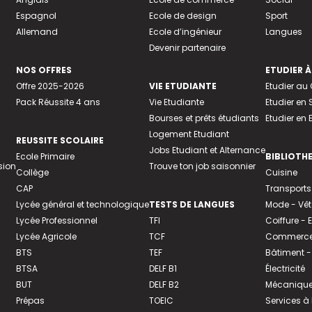
Espagnol
Ecole de design
Sport
Allemand
Ecole d’ingénieur
Langues
Devenir partenaire
NOS OFFRES
ETUDIER À
Offre 2025-2026
VIE ETUDIANTE
Etudier a
Pack Réussite 4 ans
Vie Etudiante
Etudier en 
Bourses et prêts étudiants
Etudier en
Logement Etudiant
REUSSITE SCOLAIRE
Jobs Etudiant et Alternance
Ecole Primaire
BIBLIOTH
sion
Trouve ton job saisonnier
Collège
Cuisine
CAP
Transports
Lycée général et technologique
TESTS DE LANGUES
Mode - Vê
Lycée Professionnel
TFI
Coiffure -
Lycée Agricole
TCF
Commerce 
BTS
TEF
Bâtiment -
BTSA
DELF B1
Électricité
BUT
DELF B2
Mécanique
Prépas
TOEIC
Services à