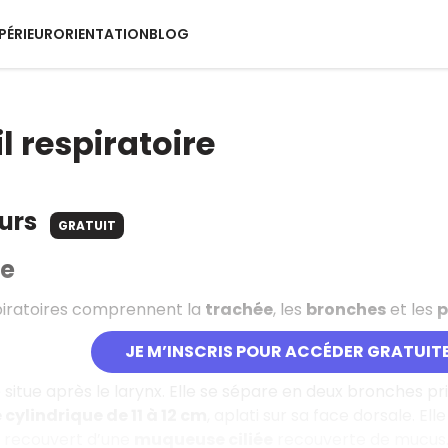
PÉRIEUR
ORIENTATION
BLOG
l respiratoire
ours
GRATUIT
ée
piratoires comprennent la
trachée
, les
bronches
et les
JE M’INSCRIS POUR ACCÉDER GRATUIT
 situe après le larynx. Elle se sépare en deux bronches pri
 cylindrique de 11 à 12 cm
, aplati sur sa face dorsale. El
st recouvert d’une
muqueuse ciliée
recouverte de mucus. 