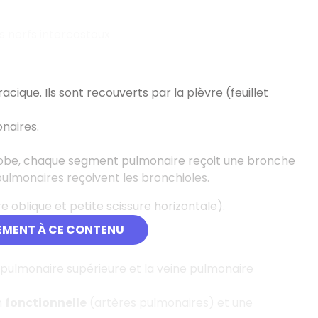
s nerfs intercostaux.
ique. Ils sont recouverts par la plèvre (feuillet
naires.
n lobe, chaque segment pulmonaire reçoit une bronche
pulmonaires reçoivent les bronchioles.
e oblique et petite scissure horizontale).
ue.
EMENT À CE CONTENU
e pulmonaire supérieure et la veine pulmonaire
n
fonctionnelle
(artères pulmonaires) et une