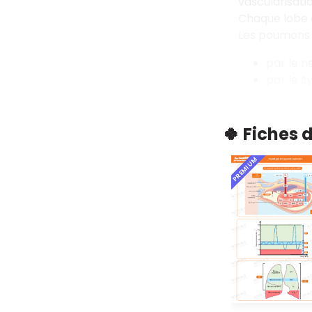
vascularisati
Chaque lobe 
Les poumons 
par le n
par le 
🍀 Fiches 
PREMIUM