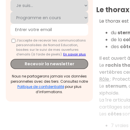
Le thorax
Le thorax est 
du
ster
de la
co
J'accepte de recevoir les communications
personnalisées de Nomad Education,
des
côt
basées sur le suivi de mes ouvertures
d'emails (à l’aide de pixels).
En savoir plus
Il est ouvert 
Recevoir la newsletter
Le
rachis th
vertèbres cer
Nous ne partagerons jamais vos données
Rôle
: Protect
personnelles avec des tiers. Consultez notre
Le
sternum
,
Politique de confidentialité
pour plus
d’informations.
xiphoïde.
La 1re articu
cartilages son
Les
côtes
son
7 vraies