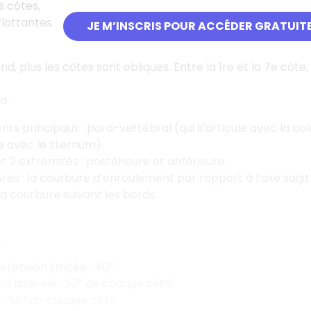
s côtes,
flottantes.
JE M’INSCRIS POUR ACCÉDER GRATUIT
d, plus les côtes sont obliques. Entre la 1re et la 7e côte
a :
ts principaux : para-vertébral (qui s’articule avec la col
le avec le sternum).
et 2 extrémités : postérieure et antérieure.
res : la courbure d’enroulement par rapport à l’axe sagitt
la courbure suivant les bords.
s
:
xtension limitée : 40°.
son latérale : 20° de chaque côté.
 : 50° de chaque côté.