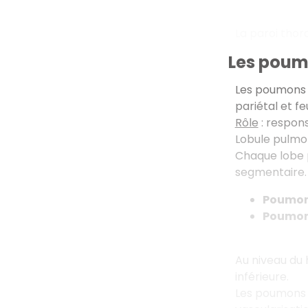
La paroi thor
Les pou
Les poumons s
pariétal et feu
Rôle
: respon
Lobule pulmo
Chaque lobe p
segmentaire. 
Poumon
Poumon
Au niveau du 
inférieure.
Les poumons