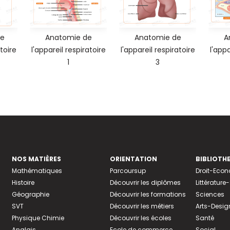
de
Anatomie de
Anatomie de
A
toire
l'appareil respiratoire
l'appareil respiratoire
l'appa
1
3
NOS MATIÈRES
ORIENTATION
BIBLIOTH
Mathématiques
Parcoursup
Droit-Eco
Histoire
Découvrir les diplômes
Littératur
Géographie
Découvrir les formations
Sciences
SVT
Découvrir les métiers
Arts-Desig
Physique Chimie
Découvrir les écoles
Santé
Anglais
Ecole de commerce
Social