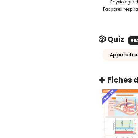
Physiologie 
l'appareil respira
🎲 Quiz
GR
Appareil re
🍀 Fiches 
PREMIUM