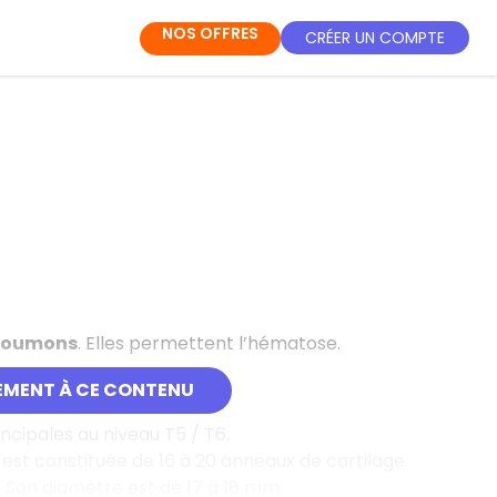
NOS OFFRES
CRÉER UN COMPTE
poumons
. Elles permettent l’hématose.
EMENT À CE CONTENU
ncipales au niveau T5 / T6.
le est constituée de 16 à 20 anneaux de cartilage.
Son diamètre est de 17 à 18 mm.