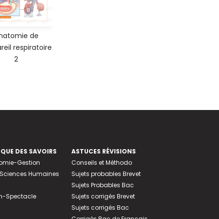
natomie de
reil respiratoire
2
EQUE DES SAVOIRS
ASTUCES RÉVISIONS
nomie-Gestion
Conseils et Méthodo
e-Sciences Humaines
Sujets probables Brevet
Sujets Probables Bac
n-Spectacle
Sujets corrigés Brevet
Sujets corrigés Bac
Corrigés Bac de Français