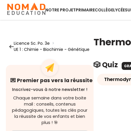
NOTRE PROJET
PRIMAIRE
COLLÈGE
LYCÉE
SU
Therm
Licence Sc. Po. 3e
>
UE 1 : Chimie - Biochimie - Génétique
🎲 Quiz
GR
Thermody
💌 Premier pas vers la réussite
Inscrivez-vous à notre newsletter !
Chaque semaine dans votre boite
mail : conseils, contenus
pédagogiques, toutes les clés pour
la réussite de vos enfants et bien
plus ! 🎯