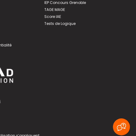
IEP Concours Grenoble
TAGE MAGE
Score IAE
Tests de Logique
tialité
s
ilisation
s’appliquent.