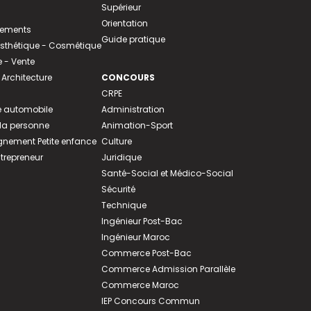
Supérieur
Orientation
tements
Guide pratique
 Esthétique - Cosmétique
- Vente
 Architecture
CONCOURS
CRPE
 automobile
Administration
 la personne
Animation-Sport
ement Petite enfance
Culture
ntrepreneur
Juridique
Santé-Social et Médico-Social
Sécurité
Technique
Ingénieur Post-Bac
Ingénieur Maroc
Commerce Post-Bac
Commerce Admission Parallèle
Commerce Maroc
IEP Concours Commun