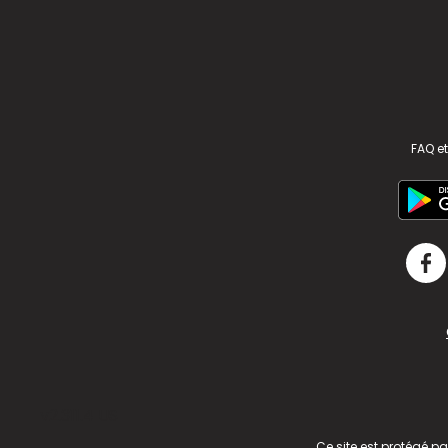
FAQ et
v2.311.4 US
Ce site est protégé p