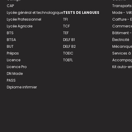
CAP
Transports
Lycée général et technologique
TESTS DE LANGUES
Mode - Vê
Lycée Professionnel
TFI
Coiffure -
Lycée Agricole
TCF
Commerce 
BTS
TEF
Bâtiment -
BTSA
DELF B1
Électricité
BUT
DELF B2
Mécanique
Prépas
TOEIC
Services à
Licence
TOEFL
Accompagn
Licence Pro
Kit auto-e
DN Made
PASS
Diplome infirmier