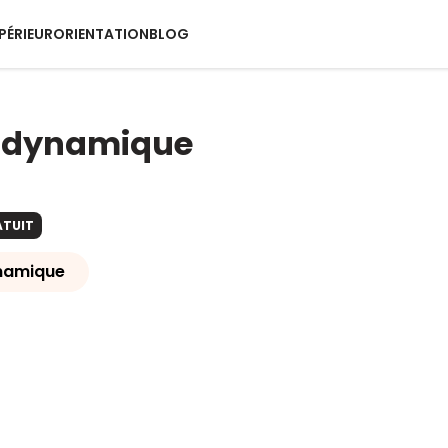
PÉRIEUR
ORIENTATION
BLOG
odynamique
ATUIT
namique