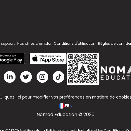
 support
-
Nos offres d'emploi
-
Conditions d'utilisation
-
Règles de confiden
Cliquez-ici pour modifier vos préférences en matière de cookie
FR
Nomad Education © 2026
ar reCAPTCHA et Google, la
Politique de confidentialité
et les
Conditions d’ut