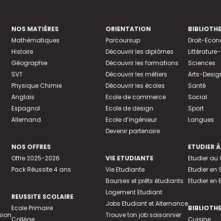
NOS MATIÈRES
ORIENTATION
BIBLIOTH
Mathématiques
Parcoursup
Droit-Eco
Histoire
Découvrir les diplômes
Littératur
Géographie
Découvrir les formations
Sciences
SVT
Découvrir les métiers
Arts-Desig
Physique Chimie
Découvrir les écoles
Santé
Anglais
Ecole de commerce
Social
Espagnol
Ecole de design
Sport
Allemand
Ecole d’ingénieur
Langues
Devenir partenaire
NOS OFFRES
ETUDIER À
Offre 2025-2026
VIE ETUDIANTE
Etudier a
Pack Réussite 4 ans
Vie Etudiante
Etudier en 
Bourses et prêts étudiants
Etudier en
Logement Etudiant
REUSSITE SCOLAIRE
Jobs Etudiant et Alternance
Ecole Primaire
BIBLIOTH
sion
Trouve ton job saisonnier
Collège
Cuisine