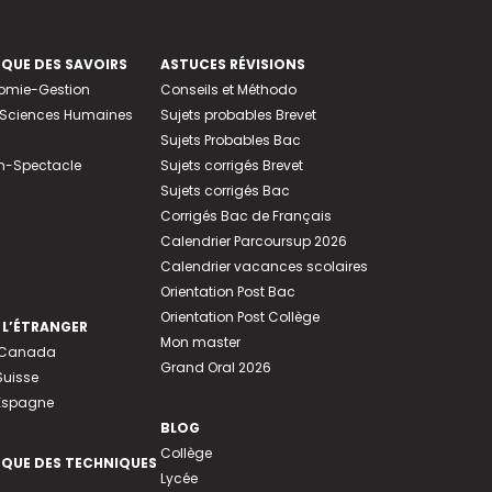
EQUE DES SAVOIRS
ASTUCES RÉVISIONS
nomie-Gestion
Conseils et Méthodo
e-Sciences Humaines
Sujets probables Brevet
Sujets Probables Bac
n-Spectacle
Sujets corrigés Brevet
Sujets corrigés Bac
Corrigés Bac de Français
Calendrier Parcoursup 2026
Calendrier vacances scolaires
Orientation Post Bac
Orientation Post Collège
 L’ÉTRANGER
Mon master
u Canada
Grand Oral 2026
Suisse
 Espagne
BLOG
Collège
EQUE DES TECHNIQUES
Lycée