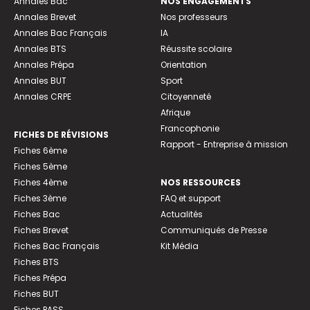
Annales Bac
NOS ENGAGEMENTS
Annales Brevet
Nos professeurs
Annales Bac Français
IA
Annales BTS
Réussite scolaire
Annales Prépa
Orientation
Annales BUT
Sport
Annales CRPE
Citoyenneté
Afrique
Francophonie
FICHES DE RÉVISIONS
Rapport - Entreprise à mission
Fiches 6ème
Fiches 5ème
Fiches 4ème
NOS RESSOURCES
Fiches 3ème
FAQ et support
Fiches Bac
Actualités
Fiches Brevet
Communiqués de Presse
Fiches Bac Français
Kit Média
Fiches BTS
Fiches Prépa
Fiches BUT
Fiches PASS