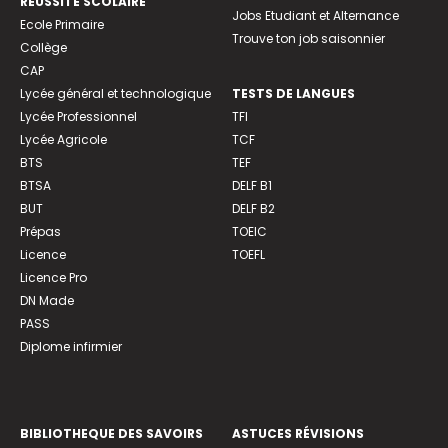
REUSSITE SCOLAIRE
Jobs Etudiant et Alternance
Ecole Primaire
Trouve ton job saisonnier
Collège
CAP
Lycée général et technologique
TESTS DE LANGUES
Lycée Professionnel
TFI
Lycée Agricole
TCF
BTS
TEF
BTSA
DELF B1
BUT
DELF B2
Prépas
TOEIC
Licence
TOEFL
Licence Pro
DN Made
PASS
Diplome infirmier
BIBLIOTHEQUE DES SAVOIRS
ASTUCES RÉVISIONS