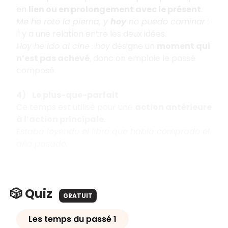
en
lien ou en prolongement avec le présent
.
Me he roto la pierna, y
hoy
no puedo caminar
:
il y a une relation entre les deux idées.
Hoy he ido al cine
:
hoy
désigne un
moment qui
n’est pas achevé
, donc on emploie le passé
composé.
4) Le plus-que-parfait
Ce temps est utilisé pour une
action antérieure
à l’action principale
.
Estaba leyendo el libro que había comprado el
año pasado.
🎲 Quiz
GRATUIT
Les temps du passé 1