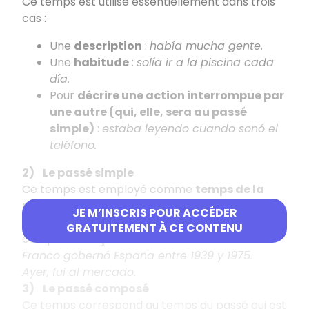
Ce temps est utilisé essentiellement dans trois
cas :
Une
description
:
había mucha gente.
Une
habitude
:
solía ir a la piscina cada
día.
Pour
décrire une action interrompue par
une autre (qui, elle, sera au passé
simple)
:
estaba leyendo cuando sonó el
teléfono.
2) Le passé simple
Ce temps est employé comme
temps de la
narration au passé pour des actions
JE M’INSCRIS POUR ACCÉDER
achevées
. Il correspond souvent au passé
GRATUITEMENT À CE CONTENU
composé français.
Franco gobernó España entre 1939 y 1975.
Ayer, fui al mercado.
3) Le passé composé
Ce temps correspond au temps du passé qui est