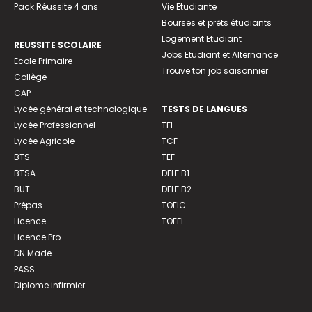
Pack Réussite 4 ans
Vie Etudiante
Bourses et prêts étudiants
Logement Etudiant
REUSSITE SCOLAIRE
Jobs Etudiant et Alternance
Ecole Primaire
Trouve ton job saisonnier
Collège
CAP
Lycée général et technologique
TESTS DE LANGUES
Lycée Professionnel
TFI
Lycée Agricole
TCF
BTS
TEF
BTSA
DELF B1
BUT
DELF B2
Prépas
TOEIC
Licence
TOEFL
Licence Pro
DN Made
PASS
Diplome infirmier