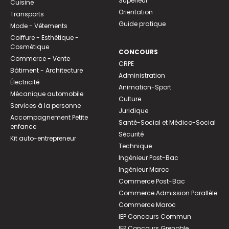
Supérieur
Cuisine
Orientation
Transports
Guide pratique
Mode - Vêtements
Coiffure - Esthétique -
Cosmétique
CONCOURS
Commerce - Vente
CRPE
Bâtiment - Architecture
Administration
Électricité
Animation-Sport
Mécanique automobile
Culture
Services à la personne
Juridique
Accompagnement Petite
Santé-Social et Médico-Social
enfance
Sécurité
Kit auto-entrepreneur
Technique
Ingénieur Post-Bac
Ingénieur Maroc
Commerce Post-Bac
Commerce Admission Parallèle
Commerce Maroc
IEP Concours Commun
IEP Concours Grenoble