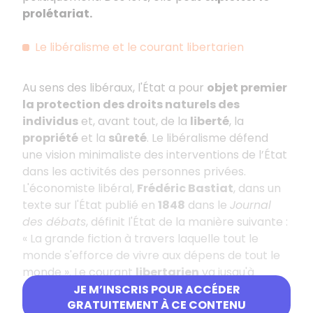
prolétariat.
Le libéralisme et le courant libertarien
Au sens des libéraux, l'État a pour
objet premier
la protection des droits naturels des
individus
et, avant tout, de la
liberté
, la
propriété
et la
sûreté
. Le libéralisme défend
une vision minimaliste des interventions de l’État
dans les activités des personnes privées.
L'économiste libéral,
Frédéric Bastiat
, dans un
texte sur l'État publié en
1848
dans le
Journal
des débats
, définit l'État de la manière suivante :
« La grande fiction à travers laquelle tout le
monde s'efforce de vivre aux dépens de tout le
monde ». Le courant
libertarien
va jusqu'à
défendre l’idée d’une
suppression totale de
JE M’INSCRIS POUR ACCÉDER
GRATUITEMENT À CE CONTENU
l'État
(
anarcho-capitalisme
) ou, du moins,