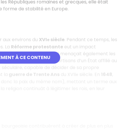
 les Républiques romaines et grecques, elle était
e forme de stabilité en Europe.
r aux environs du
XVI
siècle
. Pendant ce temps, les
e
s. La
Réforme protestante
eut un impact
pas seulement idéologique, il menaçait également les
EMENT À CE CONTENU
ulta vit s’affronter les partisans d’un État affilié au
et séculaire, capable de décider de sa propre
t la
guerre de Trente Ans
du XVII
siècle. En
1648
,
e
 donc la paix du même nom), mettant un terme aux
 la religion continuât à légitimer les rois, en leur
 bourgeoisie contribuèrent à créer de plus en plus