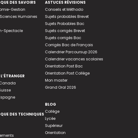
EQUE DES SAVOIRS
ASTUCES RÉVISIONS
nomie-Gestion
Conseils et Méthodo
e-Sciences Humaines
Sujets probables Brevet
Sujets Probables Bac
n-Spectacle
Sujets corrigés Brevet
Sujets corrigés Bac
Corrigés Bac de Français
Calendrier Parcoursup 2026
Calendrier vacances scolaires
Orientation Post Bac
Orientation Post Collège
 L’ÉTRANGER
Mon master
u Canada
Grand Oral 2026
Suisse
 Espagne
BLOG
Collège
EQUE DES TECHNIQUES
Lycée
Supérieur
Orientation
tements