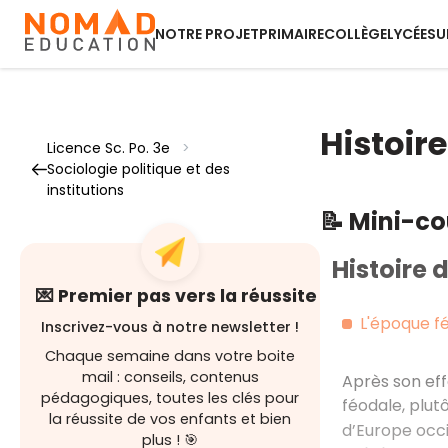
NOTRE PROJET
PRIMAIRE
COLLÈGE
LYCÉE
SU
Histoire
Licence Sc. Po. 3e
>
Sociologie politique et des
institutions
📝 Mini-c
Histoire d
💌 Premier pas vers la réussite
L'époque f
Inscrivez-vous à notre newsletter !
Chaque semaine dans votre boite
mail : conseils, contenus
Après son eff
pédagogiques, toutes les clés pour
féodale, plut
la réussite de vos enfants et bien
d’Europe occi
plus ! 🎯