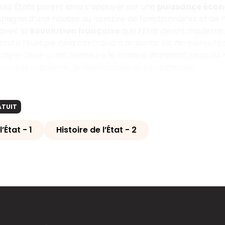
 Les États purent ainsi s’appuyer sur une
puissance éco
pagna d’une hausse du nombre de fonctionnaires et de l
 avec la
Révolution française
que l’État devint moderne
toute l’Europe, cela contribua à anéantir les dernières fé
rope. Celui-ci est demeuré le modèle dominant jusqu'au 
mme le marxisme, le libertarisme ou l'anarchisme.
ATUIT
l’État - 1
Histoire de l’État - 2