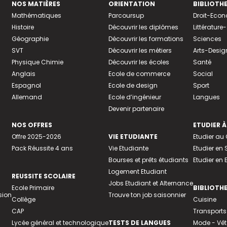
NOS MATIÈRES
ORIENTATION
BIBLIOTH
Mathématiques
Parcoursup
Droit-Eco
Histoire
Découvrir les diplômes
Littératur
Géographie
Découvrir les formations
Sciences
SVT
Découvrir les métiers
Arts-Desig
Physique Chimie
Découvrir les écoles
Santé
Anglais
Ecole de commerce
Social
Espagnol
Ecole de design
Sport
Allemand
Ecole d’ingénieur
Langues
Devenir partenaire
NOS OFFRES
ETUDIER À
Offre 2025-2026
VIE ETUDIANTE
Etudier a
Pack Réussite 4 ans
Vie Etudiante
Etudier en 
Bourses et prêts étudiants
Etudier en
Logement Etudiant
REUSSITE SCOLAIRE
Jobs Etudiant et Alternance
Ecole Primaire
BIBLIOTH
sion
Trouve ton job saisonnier
Collège
Cuisine
CAP
Transports
Lycée général et technologique
TESTS DE LANGUES
Mode - Vê