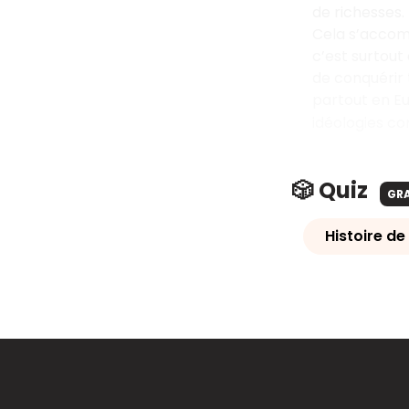
de richesses.
Cela s’accom
c’est surtout
de conquérir 
partout en Eu
idéologies co
🎲 Quiz
GR
Histoire de 