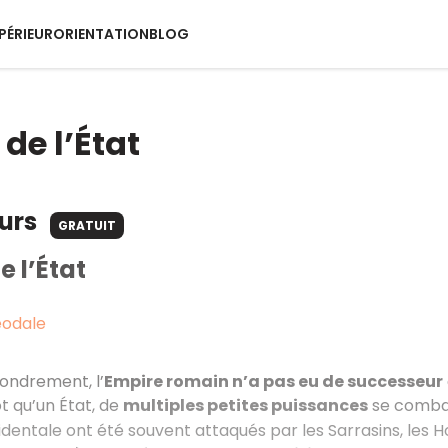
PÉRIEUR
ORIENTATION
BLOG
 de l’État
ours
GRATUIT
e l’État
éodale
ondrement, l’
Empire romain n’a pas eu de successeur
ôt qu’un État, de
multiples petites puissances
se combat
dentale ont été souvent attaqués par les Sarrasins, les 