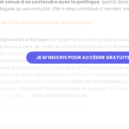
est venue à se confondre avec la politique
, quand, dans
éguée au second plan. Elle a ainsi contribué à recréer un
 de l'État moderne à partir du XVI
siècle
e
dynasties d’Europe
ont largement renforcé leur pouvoi
rieures furent de moins en moins nombreuses et intense
sur la structure politique européenne : le débat n’était 
JE M’INSCRIS POUR ACCÉDER GRATUIT
nstitutions reposant sur le féodalisme. Le conflit qui en rés
eux qui souhaitaient un État libre de l’influence papale 
erne, mais aussi religieuse. Ces conflits ont culminé pendan
es européennes ont conclu les
traités de Westphalie
(et
gieuses.
L’Église fut dès lors privée de pouvoir
, bien que
 droit divin ».
L’État moderne était né
.
pement de l'État moderne en Europe
eloppa sans cesse davantage, tandis que la noblesse et la