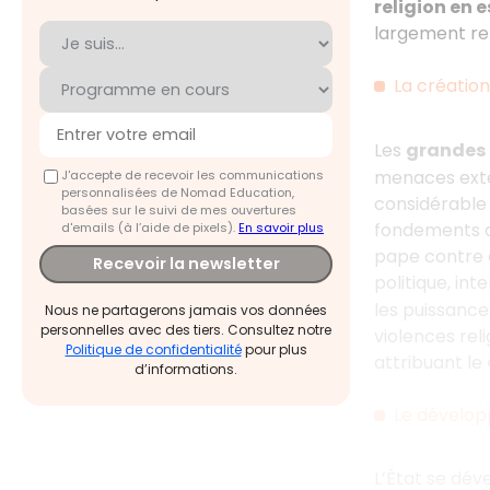
religion en 
largement rel
La création
Les
grandes 
menaces exté
J'accepte de recevoir les communications
personnalisées de Nomad Education,
considérable 
basées sur le suivi de mes ouvertures
fondements d’i
d'emails (à l’aide de pixels).
En savoir plus
pape contre c
Recevoir la newsletter
politique, int
les puissanc
Nous ne partagerons jamais vos données
personnelles avec des tiers. Consultez notre
violences reli
Politique de confidentialité
pour plus
attribuant le «
d’informations.
Le dévelop
L’État se dév