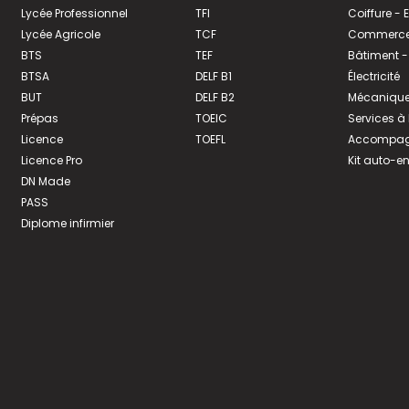
Lycée Professionnel
TFI
Coiffure -
Lycée Agricole
TCF
Commerce 
BTS
TEF
Bâtiment -
BTSA
DELF B1
Électricité
BUT
DELF B2
Mécanique
Prépas
TOEIC
Services à
Licence
TOEFL
Accompagn
Licence Pro
Kit auto-e
DN Made
PASS
Diplome infirmier