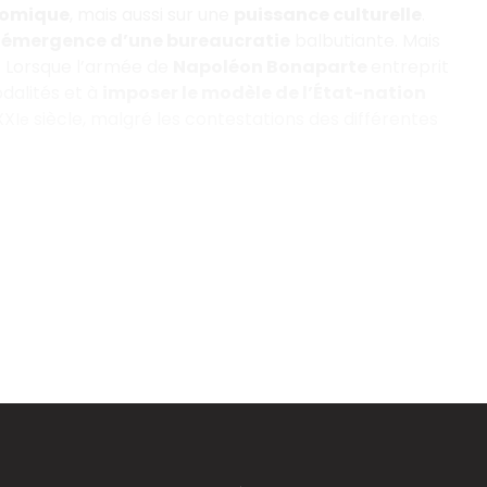
nomique
, mais aussi sur une
puissance culturelle
.
’
émergence d’une bureaucratie
balbutiante. Mais
. Lorsque l’armée de
Napoléon Bonaparte
entreprit
odalités et à
imposer le modèle de l’État-nation
XXI
siècle, malgré les contestations des différentes
e