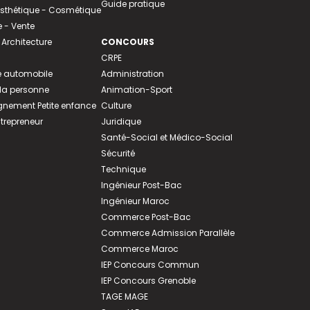
Guide pratique
 Esthétique - Cosmétique
- Vente
 Architecture
CONCOURS
CRPE
 automobile
Administration
 la personne
Animation-Sport
ement Petite enfance
Culture
ntrepreneur
Juridique
Santé-Social et Médico-Social
Sécurité
Technique
Ingénieur Post-Bac
Ingénieur Maroc
Commerce Post-Bac
Commerce Admission Parallèle
Commerce Maroc
IEP Concours Commun
IEP Concours Grenoble
TAGE MAGE