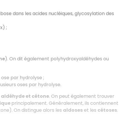
ibose dans les acides nucléiques, glycosylation des
) ;
ne
). On dit également polyhydroxyaldéhydes ou
l ose par hydrolyse ;
lusieurs oses par hydrolyse.
, aldéhyde et cétone
. On peut également trouver
lique
principalement. Généralement, ils contiennent
one). On distingue alors les
aldoses
et les
cétoses
.