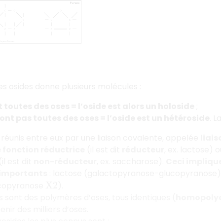
es osides donne plusieurs molécules :
 toutes des oses = l’oside est alors un holoside
;
sont pas toutes des oses = l’oside est un hétéroside
. 
 réunis entre eux par une liaison covalente, appelée
liai
 fonction réductrice
(il est dit
réducteur
, ex. lactose) 
il est dit
non-réducteur
, ex. saccharose).
Ceci impliqu
 importants
: lactose (galactopyranose-glucopyranose)
ucopyranose
).
X
2
s sont des polymères d’oses, tous identiques (
homopolyo
nir des milliers d’oses.