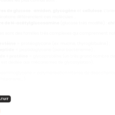
sides les plus connus sont :
es de glucose
:
amidon
,
glycogène
et
cellulose
. L’ori
ications différencient ces molécules. ;
re de N-acétylglucosamine
(glucose très modifié) :
chi
es sont des familles très complexes qui comprennent no
rotéine
= protéoglycane (ex. mucine, thyroglobuline) ;
eptide
= peptidoglycane (paroi bactérienne) ;
de + protéine
= glycoprotéine (un très grand nombre de
est dédiée aux mécanismes de glycosylation).
saminoglycane = polymérisation intense de disaccharides
, héparane,…)
ATUIT