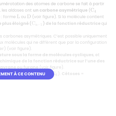
numérotation des atomes de carbone se fait à partir
les aldoses ont
un carbone asymétrique
(
C
4
e
: forme
ou
(voir figure). Si la molécule contient
L
D
 plus éloigné (
) de la fonction réductrice
qui
C
n
−
1
urs carbones asymétriques. C’est possible uniquement
x molécules qui ne diffèrent que par la configuration
r) (voir figure).
Nature sous la forme de molécules cycliques
, et
chimique de la fonction réductrice sur l’une des
:
pyrane ou furane
(voir figure).
cose/galactose/mannose (
).
Cétoses
=
EMENT À CE CONTENU
C
6