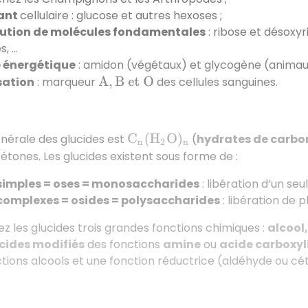
ant
cellulaire : glucose et autres hexoses ;
ution de molécules fondamentales
: ribose et désoxyr
s, …
 énergétique
: amidon (végétaux) et glycogène (animaux
sation
: marqueur
des cellules sanguines.
A
,
B
e
t
O
nérale des glucides est
(
hydrates de carbo
C
n
(
H
2
O
)
n
tones. Les glucides existent sous forme de :
simples = oses = monosaccharides
: libération d’un seu
complexes = osides = polysaccharides
: libération de p
z les glucides trois grandes fonctions chimiques :
alcool
cides modifiés
des fonctions
amine
ou
acide carboxy
ctions alcools et une fonction réductrice (aldéhyde ou cét