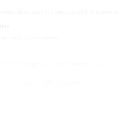
entation de la liaison osidique (
ou
) et la présence
α
β
tine
.
tamment les associations :
 protéine est glycosylé. Chez l’Homme,
du
1
%
, jusqu’à plusieurs
(ex. acide
M
D
a