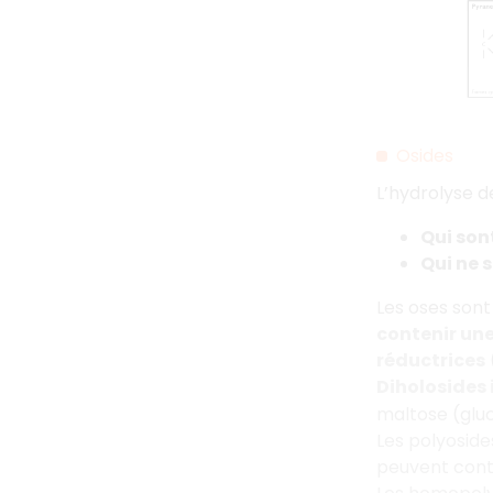
Osides
L’hydrolyse d
Qui sont
Qui ne 
Les oses sont
contenir une
réductrices
(
Diholosides
maltose (gl
Les polyoside
peuvent conte