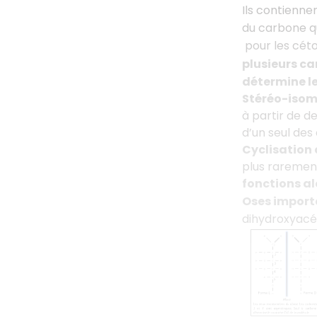
Ils contienne
du carbone qu
pour les céto
plusieurs c
détermine l
Stéréo-iso
à partir de d
d’un seul de
Cyclisation 
plus rarement
fonctions al
Oses import
dihydroxyacé