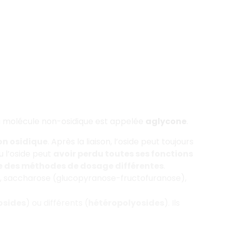
La molécule non-osidique est appelée
aglycone
.
son osidique
. Après la liaison, l’oside peut toujours
ou l’oside peut
avoir perdu toutes ses fonctions
e des méthodes de dosage différentes
.
, saccharose (glucopyranose-fructofuranose),
sides
) ou différents (
hétéropolyosides
). Ils