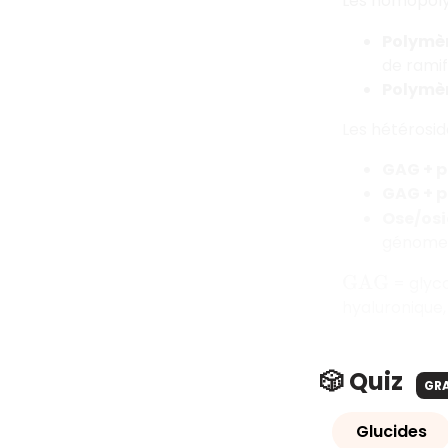
Les homopolyo
Polymèr
de ramif
Polymè
Les hétérosid
GAG + p
GAG + p
Ose/osi
génome 
= glyco
G
A
G
hyaluronique
🎲 Quiz
GR
Glucides