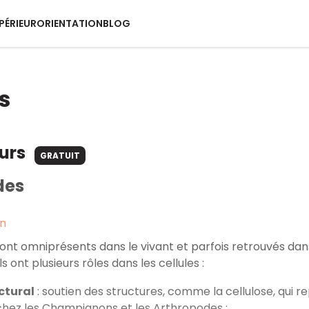
PÉRIEUR
ORIENTATION
BLOG
s
ours
GRATUIT
des
on
sont omniprésents dans le vivant et parfois retrouvés dan
Ils ont plusieurs rôles dans les cellules :
ctural
: soutien des structures, comme la cellulose, qui 
chez les Champignons et les Arthropodes ;