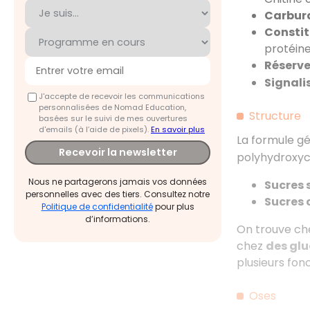
Carbur
Constit
protéine
Réserve
Signali
J'accepte de recevoir les communications
personnalisées de Nomad Education,
Structure
basées sur le suivi de mes ouvertures
d'emails (à l’aide de pixels).
En savoir plus
La formule gé
Recevoir la newsletter
polyhydroxycé
Nous ne partagerons jamais vos données
Sucres 
personnelles avec des tiers. Consultez notre
Sucres 
Politique de confidentialité
pour plus
d’informations.
On trouve che
chez
des glu
plusieurs fon
Oses