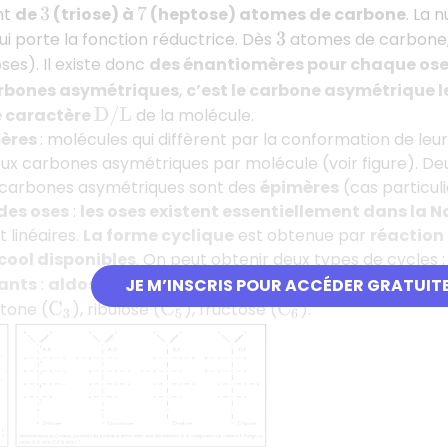
nt
de
(triose) à
(heptose) atomes de carbone
. La 
3
7
i porte la fonction réductrice. Dès
atomes de carbone, 
3
ses). Il existe donc
des énantiomères pour chaque os
arbones asymétriques
,
c’est le carbone asymétrique le
e caractère
de la molécule.
D
/
L
mères
: molécules qui diffèrent par la conformation de le
eux carbones asymétriques par molécule (voir figure). Deu
s carbones asymétriques sont des
épimères
(cas particulie
des oses
:
les oses existent essentiellement dans la 
 linéaires.
La forme cyclique
est obtenue par
réaction 
cool disponibles
. On peut obtenir deux types de cycles 
ants
:
aldoses
= glycéraldéhyde (
), ribose (
), glu
JE M’INSCRIS POUR ACCÉDER GRATUIT
C
3
C
5
tone (
), ribulose (
), fructose (
).
C
3
C
5
C
6