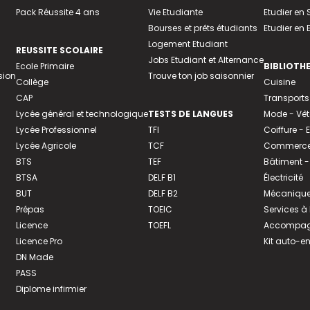
Pack Réussite 4 ans
Vie Etudiante
Etudier en 
Bourses et prêts étudiants
Etudier en
Logement Etudiant
REUSSITE SCOLAIRE
Jobs Etudiant et Alternance
Ecole Primaire
BIBLIOTH
sion
Trouve ton job saisonnier
Collège
Cuisine
CAP
Transports
Lycée général et technologique
TESTS DE LANGUES
Mode - Vê
Lycée Professionnel
TFI
Coiffure -
Lycée Agricole
TCF
Commerce 
BTS
TEF
Bâtiment -
BTSA
DELF B1
Électricité
BUT
DELF B2
Mécanique
Prépas
TOEIC
Services à
Licence
TOEFL
Accompagn
Licence Pro
Kit auto-e
DN Made
PASS
Diplome infirmier