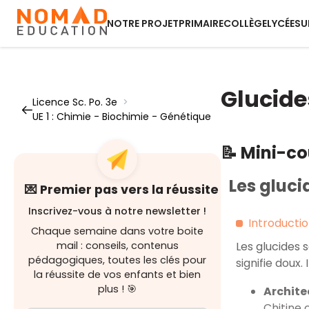
NOTRE PROJET
PRIMAIRE
COLLÈGE
LYCÉE
SU
Glucide
Licence Sc. Po. 3e
>
UE 1 : Chimie - Biochimie - Génétique
📝 Mini-c
Les gluci
💌 Premier pas vers la réussite
Inscrivez-vous à notre newsletter !
Introducti
Chaque semaine dans votre boite
mail : conseils, contenus
Les glucides 
pédagogiques, toutes les clés pour
signifie doux. 
la réussite de vos enfants et bien
plus ! 🎯
Archite
Chitine 