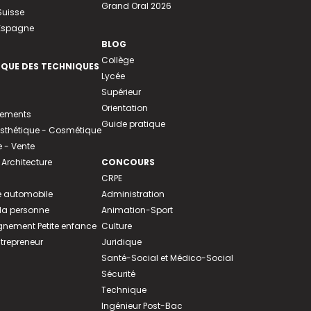
Grand Oral 2026
Suisse
 Espagne
BLOG
Collège
EQUE DES TECHNIQUES
Lycée
Supérieur
Orientation
tements
Guide pratique
 Esthétique - Cosmétique
- Vente
 Architecture
CONCOURS
CRPE
 automobile
Administration
 la personne
Animation-Sport
ement Petite enfance
Culture
ntrepreneur
Juridique
Santé-Social et Médico-Social
Sécurité
Technique
Ingénieur Post-Bac