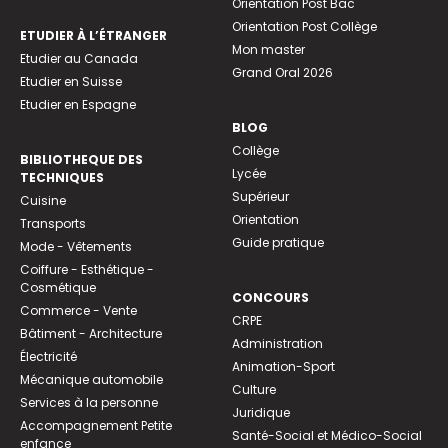
Orientation Post Bac
Orientation Post Collège
ETUDIER À L’ÉTRANGER
Mon master
Etudier au Canada
Grand Oral 2026
Etudier en Suisse
Etudier en Espagne
BLOG
Collège
BIBLIOTHEQUE DES
Lycée
TECHNIQUES
Supérieur
Cuisine
Orientation
Transports
Guide pratique
Mode - Vêtements
Coiffure - Esthétique -
Cosmétique
CONCOURS
Commerce - Vente
CRPE
Bâtiment - Architecture
Administration
Électricité
Animation-Sport
Mécanique automobile
Culture
Services à la personne
Juridique
Accompagnement Petite
Santé-Social et Médico-Social
enfance