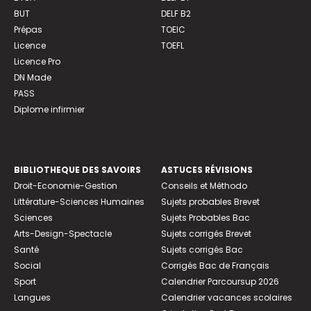
BUT
DELF B2
Prépas
TOEIC
Licence
TOEFL
Licence Pro
DN Made
PASS
Diplome infirmier
BIBLIOTHEQUE DES SAVOIRS
ASTUCES RÉVISIONS
Droit-Economie-Gestion
Conseils et Méthodo
Littérature-Sciences Humaines
Sujets probables Brevet
Sciences
Sujets Probables Bac
Arts-Design-Spectacle
Sujets corrigés Brevet
Santé
Sujets corrigés Bac
Social
Corrigés Bac de Français
Sport
Calendrier Parcoursup 2026
Langues
Calendrier vacances scolaires