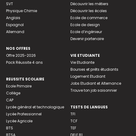
SVT
Découvrir les métiers
Physique Chimie
Découvrir les écoles
Anglais
Ecole de commerce
Espagnol
Ecole de design
Allemand
Ecole d’ingénieur
Devenir partenaire
NOS OFFRES
Offre 2025-2026
VIE ETUDIANTE
Pack Réussite 4 ans
Vie Etudiante
Bourses et prêts étudiants
Logement Etudiant
REUSSITE SCOLAIRE
Jobs Etudiant et Alternance
Ecole Primaire
Trouve ton job saisonnier
Collège
CAP
Lycée général et technologique
TESTS DE LANGUES
Lycée Professionnel
TFI
Lycée Agricole
TCF
BTS
TEF
BTSA
DELF B1