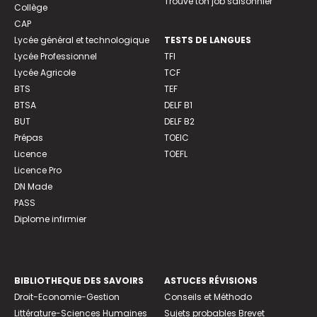
Trouve ton job saisonnier
Collège
CAP
Lycée général et technologique
TESTS DE LANGUES
Lycée Professionnel
TFI
Lycée Agricole
TCF
BTS
TEF
BTSA
DELF B1
BUT
DELF B2
Prépas
TOEIC
Licence
TOEFL
Licence Pro
DN Made
PASS
Diplome infirmier
BIBLIOTHEQUE DES SAVOIRS
ASTUCES RÉVISIONS
Droit-Economie-Gestion
Conseils et Méthodo
Littérature-Sciences Humaines
Sujets probables Brevet