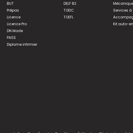
BUT
DELF B2
Mécanique
Prépas
TOEIC
Services à
Licence
TOEFL
Accompagn
Licence Pro
Kit auto-e
DN Made
PASS
Diplome infirmier