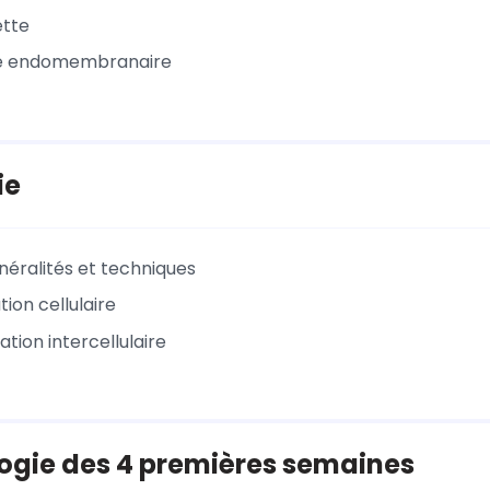
ette
e endomembranaire
ie
énéralités et techniques
tion cellulaire
ion intercellulaire
ogie des 4 premières semaines