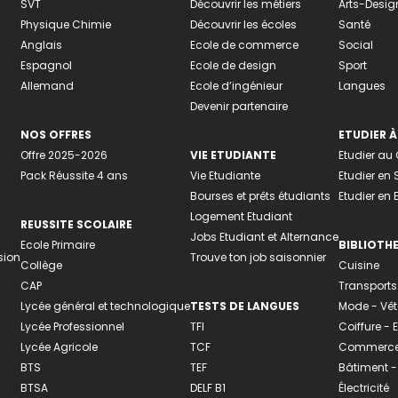
SVT
Découvrir les métiers
Arts-Desig
Physique Chimie
Découvrir les écoles
Santé
Anglais
Ecole de commerce
Social
Espagnol
Ecole de design
Sport
Allemand
Ecole d’ingénieur
Langues
Devenir partenaire
NOS OFFRES
ETUDIER À
Offre 2025-2026
VIE ETUDIANTE
Etudier a
Pack Réussite 4 ans
Vie Etudiante
Etudier en 
Bourses et prêts étudiants
Etudier en
Logement Etudiant
REUSSITE SCOLAIRE
Jobs Etudiant et Alternance
Ecole Primaire
BIBLIOTH
sion
Trouve ton job saisonnier
Collège
Cuisine
CAP
Transports
Lycée général et technologique
TESTS DE LANGUES
Mode - Vê
Lycée Professionnel
TFI
Coiffure -
Lycée Agricole
TCF
Commerce 
BTS
TEF
Bâtiment -
BTSA
DELF B1
Électricité