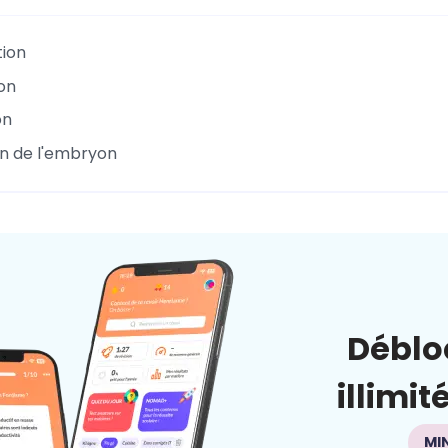
ion
on
on
on de l'embryon
Déblo
illimit
MI