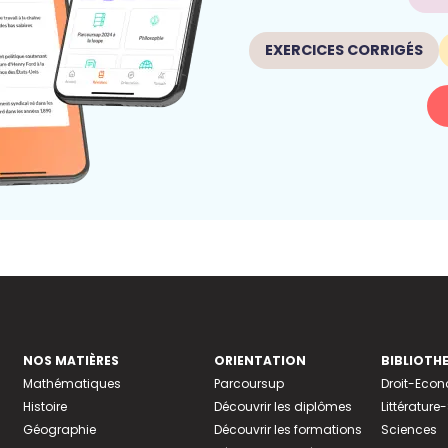
EXERCICES CORRIGÉS
NOS MATIÈRES
ORIENTATION
BIBLIOTH
Mathématiques
Parcoursup
Droit-Eco
Histoire
Découvrir les diplômes
Littératur
Géographie
Découvrir les formations
Sciences