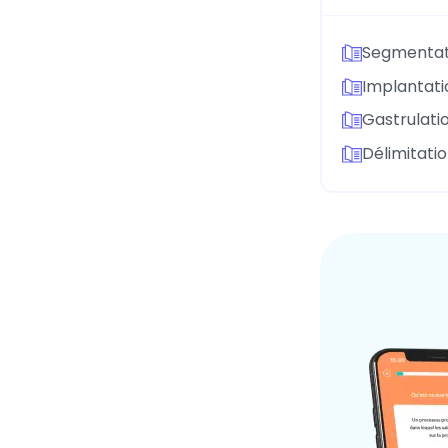
Segmentat
Implantati
Gastrulati
Délimitati