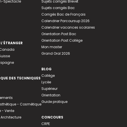
n-Spectacle
Sujets corrigés Brevet
Sujets corrigés Bac
Corrigés Bac de Français
Calendrier Parcoursup 2026
Calendrier vacances scolaires
Orientation Post Bac
Orientation Post Collège
 L’ÉTRANGER
Mon master
u Canada
Grand Oral 2026
Suisse
 Espagne
BLOG
Collège
EQUE DES TECHNIQUES
Lycée
Supérieur
Orientation
tements
Guide pratique
 Esthétique - Cosmétique
- Vente
 Architecture
CONCOURS
CRPE