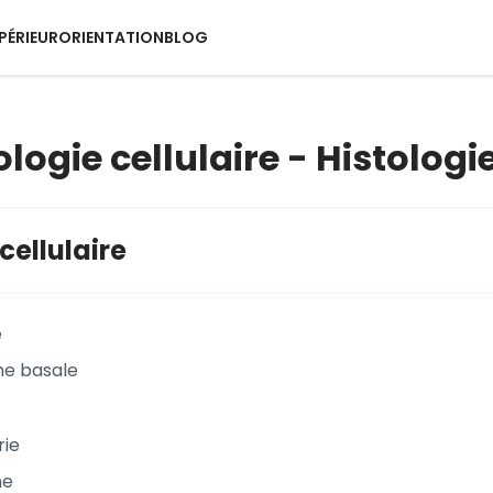
PÉRIEUR
ORIENTATION
BLOG
iologie cellulaire - Histologi
cellulaire
e
me basale
rie
me