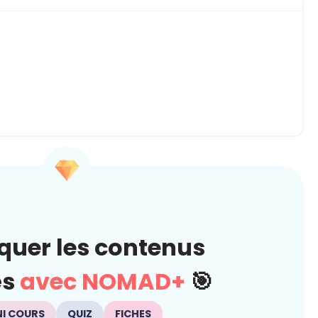
quer les contenus
és
avec NOMAD+
🎯
NI COURS
QUIZ
FICHES