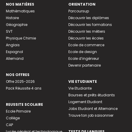
NOS MATIÈRES
ORIENTATION
Mathématiques
Parcoursup
Histoire
Découvrir les diplômes
Géographie
Découvrir les formations
SVT
Découvrir les métiers
Physique Chimie
Découvrir les écoles
Anglais
Ecole de commerce
Espagnol
Ecole de design
Allemand
Ecole d’ingénieur
Devenir partenaire
NOS OFFRES
Offre 2025-2026
VIE ETUDIANTE
Pack Réussite 4 ans
Vie Etudiante
Bourses et prêts étudiants
Logement Etudiant
REUSSITE SCOLAIRE
Jobs Etudiant et Alternance
Ecole Primaire
Trouve ton job saisonnier
Collège
CAP
Lycée général et technologique
TESTS DE LANGUES