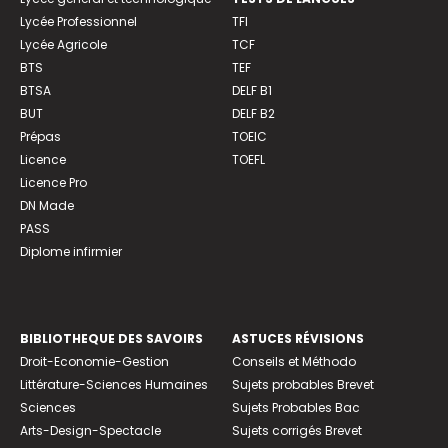
Lycée Professionnel
TFI
Lycée Agricole
TCF
BTS
TEF
BTSA
DELF B1
BUT
DELF B2
Prépas
TOEIC
Licence
TOEFL
Licence Pro
DN Made
PASS
Diplome infirmier
BIBLIOTHEQUE DES SAVOIRS
ASTUCES RÉVISIONS
Droit-Economie-Gestion
Conseils et Méthodo
Littérature-Sciences Humaines
Sujets probables Brevet
Sciences
Sujets Probables Bac
Arts-Design-Spectacle
Sujets corrigés Brevet