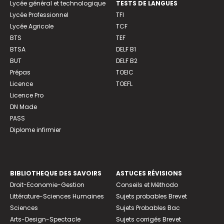
Lycée général et technologique
TESTS DE LANGUES
Lycée Professionnel
TFI
Lycée Agricole
TCF
BTS
TEF
BTSA
DELF B1
BUT
DELF B2
Prépas
TOEIC
Licence
TOEFL
Licence Pro
DN Made
PASS
Diplome infirmier
BIBLIOTHEQUE DES SAVOIRS
ASTUCES RÉVISIONS
Droit-Economie-Gestion
Conseils et Méthodo
Littérature-Sciences Humaines
Sujets probables Brevet
Sciences
Sujets Probables Bac
Arts-Design-Spectacle
Sujets corrigés Brevet