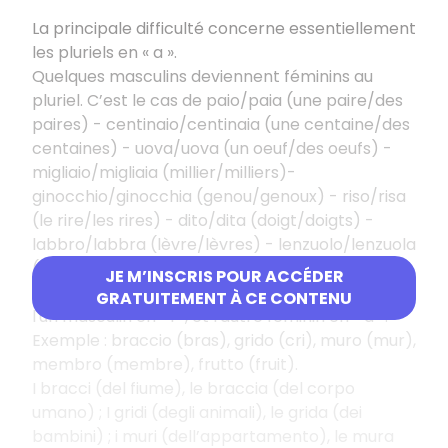
La principale difficulté concerne essentiellement
les pluriels en « a ».
Quelques masculins deviennent féminins au
pluriel. C’est le cas de paio/paia (une paire/des
paires) - centinaio/centinaia (une centaine/des
centaines) - uova/uova (un oeuf/des oeufs) -
migliaio/migliaia (millier/milliers)-
ginocchio/ginocchia (genou/genoux) - riso/risa
(le rire/les rires) - dito/dita (doigt/doigts) -
labbro/labbra (lèvre/lèvres) - lenzuolo/lenzuola
(drap/draps)…
JE M’INSCRIS POUR ACCÉDER
D’autres masculins peuvent avoir deux pluriels,
GRATUITEMENT À CE CONTENU
l'un masculin en « i », et l'autre féminin en « a ».
Exemple : braccio (bras), grido (cri), muro (mur),
membro (membre), frutto (fruit).
I bracci (del fiume), le braccia (del corpo
umano) ; I gridi (degli animali), le grida (dei
bambini) ; i muri (dell’appartamento), le mura