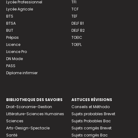
Lycée Professionnel
TFI
Lycée Agricole
TCF
BTS
TEF
BTSA
DELF B1
BUT
DELF B2
Prépas
TOEIC
Licence
TOEFL
Licence Pro
DN Made
PASS
Diplome infirmier
BIBLIOTHEQUE DES SAVOIRS
ASTUCES RÉVISIONS
Droit-Economie-Gestion
Conseils et Méthodo
Littérature-Sciences Humaines
Sujets probables Brevet
Sciences
Sujets Probables Bac
Arts-Design-Spectacle
Sujets corrigés Brevet
Santé
Sujets corrigés Bac