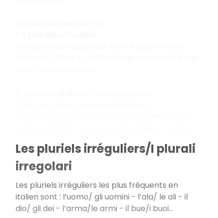
Ha lavorato benissimo.
Il a très bien travaillé.
Il s’agit ici d’un superlatif formé à partir d’un
adverbe « bene ». « Molto bene » ou « assai bene
» sont aussi possibles.
E’ più bello di quanto si immaginasse.
C’est plus beau qu’on ne l’imaginait.
On remarque l’emploi du subjonctif imparfait
contrairement au français qui emploie l’indicatif.
Les pluriels irréguliers/I plurali
irregolari
Les pluriels irréguliers les plus fréquents en
italien sont : l’uomo/ gli uomini - l’ala/ le ali - il
dio/ gli dei - l’arma/le armi - il bue/i buoi...