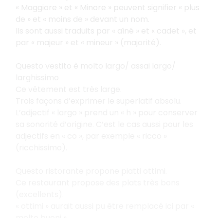
« Maggiore » et « Minore » peuvent signifier « plus
de » et « moins de » devant un nom.
Ils sont aussi traduits par « aîné » et « cadet », et
par « majeur » et « mineur » (majorité).
Questo vestito è molto largo/ assai largo/
larghissimo
Ce vêtement est très large.
Trois façons d’exprimer le superlatif absolu.
L’adjectif « largo » prend un « h » pour conserver
sa sonorité d’origine. C’est le cas aussi pour les
adjectifs en « co », par exemple « ricco »
(ricchissimo).
Questo ristorante propone piatti ottimi.
Ce restaurant propose des plats très bons
(excellents).
« ottimi » aurait aussi pu être remplacé ici par «
molto buoni ».