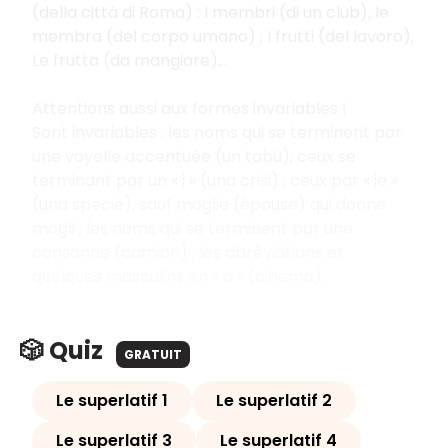
(della città di Roma) : I membri (di un club), le
membra (del corpo umano) ; I frutti (del lavoro),
Le frutta (da mangiare)…
Attentions aussi aux formes invariables !
Sont invariables : les noms qui se terminent par
une voyelle accentuée (un tabù); ceux se
terminant par un « i » (una crisi) ; ceux par « ie »
(una specie), sauf moglie (épouse) qui donne
mogli ; les noms qui se terminent par une
consonne (camion) ; les abréviations et
quelques masculins en « a » (cinema).
🎲 Quiz
GRATUIT
Le superlatif 1
Le superlatif 2
Le superlatif 3
Le superlatif 4