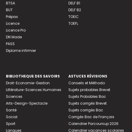
BTSA
DELF B1
BUT
DELF B2
Prépas
TOEIC
Licence
TOEFL
Licence Pro
DN Made
PASS
Diplome infirmier
BIBLIOTHEQUE DES SAVOIRS
ASTUCES RÉVISIONS
Droit-Economie-Gestion
Conseils et Méthodo
Littérature-Sciences Humaines
Sujets probables Brevet
Sciences
Sujets Probables Bac
Arts-Design-Spectacle
Sujets corrigés Brevet
Santé
Sujets corrigés Bac
Social
Corrigés Bac de Français
Sport
Calendrier Parcoursup 2026
Langues
Calendrier vacances scolaires