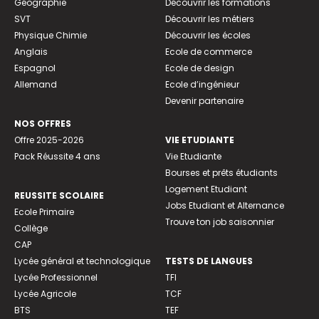
Géographie
Découvrir les formations
SVT
Découvrir les métiers
Physique Chimie
Découvrir les écoles
Anglais
Ecole de commerce
Espagnol
Ecole de design
Allemand
Ecole d’ingénieur
Devenir partenaire
NOS OFFRES
Offre 2025-2026
VIE ETUDIANTE
Pack Réussite 4 ans
Vie Etudiante
Bourses et prêts étudiants
Logement Etudiant
REUSSITE SCOLAIRE
Jobs Etudiant et Alternance
Ecole Primaire
Trouve ton job saisonnier
Collège
CAP
Lycée général et technologique
TESTS DE LANGUES
Lycée Professionnel
TFI
Lycée Agricole
TCF
BTS
TEF