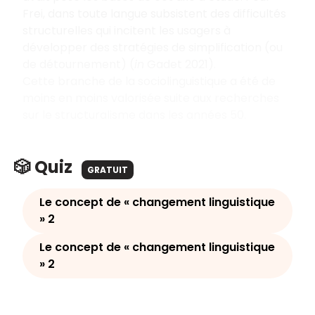
Frei, dans toute langue subsistent des difficultés
structurelles qui incitent les usagers à
développer des stratégies de simplification (ou
de détournement) (
in
Gadet 2021).
Cette branche de la sociolinguistique a été de
moins en moins valorisée suite aux recherches
sur le structuralisme dans les années 50.
🎲 Quiz
GRATUIT
Le concept de « changement linguistique
» 2
Le concept de « changement linguistique
» 2