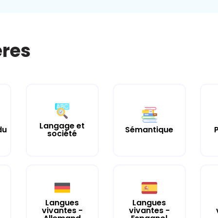
ères
Langage et
du
Sémantique
société
Langues
Langues
vivantes -
vivantes -