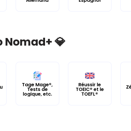
Allemand
Espagnol
bo Nomad+ 💎
Tage Mage®,
Réussir le
tu
Zé
Tests de
TOEIC® et le
logique, etc.
TOEFL®