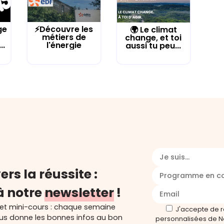
ge
⚡Découvre les
🌍 Le climat
métiers de
change, et toi
..
l'énergie
aussi tu peu...
Je suis...
ers la réussite :
Programme en c
à notre
newsletter
!
 et mini-cours : chaque semaine
J'accepte de 
ous donne les bonnes infos au bon
personnalisées de N