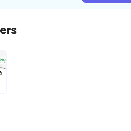
iers
à