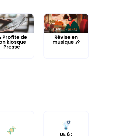
️ Profite de
Révise en
on kiosque
musique 🎶
Presse
UE 6 :