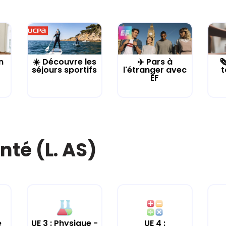
n
☀️ Découvre les
✈️ Pars à

séjours sportifs
l'étranger avec
t
EF
nté (L. AS)
e
UE 3 : Physique -
UE 4 :