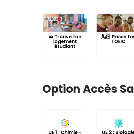
🛌 Trouve ton
💂🏻 Passe to
logement
TOEIC
étudiant
Option Accès Sa
UE 2 : Biologi
UE 1 : Chimie -