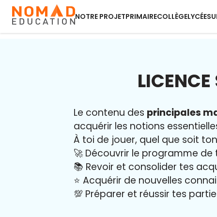
NOTRE PROJET
PRIMAIRE
COLLÈGE
LYCÉE
SU
LICENCE
Le contenu des
principales ma
acquérir les notions essentielle
À toi de jouer, quel que soit ton
🚀 Découvrir le programme de 
📚 Revoir et consolider tes acq
⭐️ Acquérir de nouvelles conna
💯 Préparer et réussir tes part