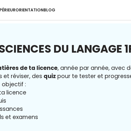
PÉRIEUR
ORIENTATION
BLOG
 SCIENCES DU LANGAGE 1
tières de ta licence
, année par année, avec 
s et réviser, des
quiz
pour te tester et progresse
 objectif :
ta licence
uis
issances
iels et examens