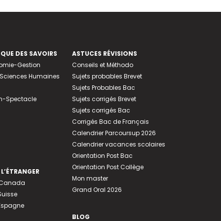
EQUE DES SAVOIRS
ASTUCES RÉVISIONS
nomie-Gestion
Conseils et Méthodo
e-Sciences Humaines
Sujets probables Brevet
Sujets Probables Bac
n-Spectacle
Sujets corrigés Brevet
Sujets corrigés Bac
Corrigés Bac de Français
Calendrier Parcoursup 2026
Calendrier vacances scolaires
Orientation Post Bac
Orientation Post Collège
 L’ÉTRANGER
Mon master
u Canada
Grand Oral 2026
Suisse
 Espagne
BLOG