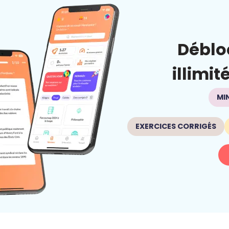
Déblo
illimit
MI
EXERCICES CORRIGÉS