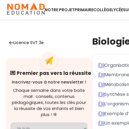
NOTRE PROJET
PRIMAIRE
COLLÈGE
LYCÉE
SU
Biologi
Licence SVT 3e
Organisati
💌 Premier pas vers la réussite
Membrane 
Inscrivez-vous à notre newsletter !
Métabolism
Chaque semaine dans votre boite
Synthèse su
mail : conseils, contenus
pédagogiques, toutes les clés pour
L’organism
la réussite de vos enfants et bien
Exemple d’
plus ! 🎯
Un exemple