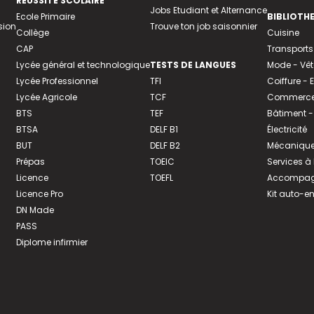
REUSSITE SCOLAIRE
Jobs Etudiant et Alternance
Ecole Primaire
BIBLIOTH
sion
Trouve ton job saisonnier
Collège
Cuisine
CAP
Transports
Lycée général et technologique
TESTS DE LANGUES
Mode - Vê
Lycée Professionnel
TFI
Coiffure -
Lycée Agricole
TCF
Commerce 
BTS
TEF
Bâtiment -
BTSA
DELF B1
Électricité
BUT
DELF B2
Mécanique
Prépas
TOEIC
Services à
Licence
TOEFL
Accompagn
Licence Pro
Kit auto-e
DN Made
PASS
Diplome infirmier