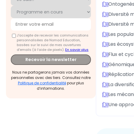
Ontogenès
Diversité 
Diversité 
Les popula
J'accepte de recevoir les communications
personnalisées de Nomad Education,
Les écosys
basées sur le suivi de mes ouvertures
d'emails (à l’aide de pixels).
En savoir plus
Flux et cy
Recevoir la newsletter
Génomique 
Nous ne partagerons jamais vos données
Réplicatio
personnelles avec des tiers. Consultez notre
Politique de confidentialité
pour plus
La diversi
d’informations.
Les mécani
Une approc