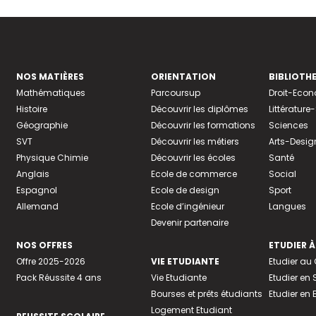
NOS MATIÈRES
ORIENTATION
BIBLIOTH
Mathématiques
Parcoursup
Droit-Eco
Histoire
Découvrir les diplômes
Littératur
Géographie
Découvrir les formations
Sciences
SVT
Découvrir les métiers
Arts-Desig
Physique Chimie
Découvrir les écoles
Santé
Anglais
Ecole de commerce
Social
Espagnol
Ecole de design
Sport
Allemand
Ecole d’ingénieur
Langues
Devenir partenaire
NOS OFFRES
ETUDIER À
Offre 2025-2026
VIE ETUDIANTE
Etudier a
Pack Réussite 4 ans
Vie Etudiante
Etudier en 
Bourses et prêts étudiants
Etudier en
Logement Etudiant