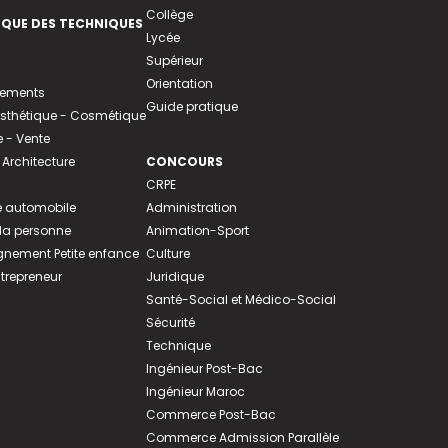
Collège
EQUE DES TECHNIQUES
Lycée
Supérieur
Orientation
tements
Guide pratique
 Esthétique - Cosmétique
- Vente
 Architecture
CONCOURS
CRPE
 automobile
Administration
 la personne
Animation-Sport
ement Petite enfance
Culture
ntrepreneur
Juridique
Santé-Social et Médico-Social
Sécurité
Technique
Ingénieur Post-Bac
Ingénieur Maroc
Commerce Post-Bac
Commerce Admission Parallèle