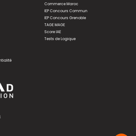
Commerce Maroc
IEP Concours Commun
IEP Concours Grenoble
TAGE MAGE
Score IAE
Tests de Logique
tialité
s