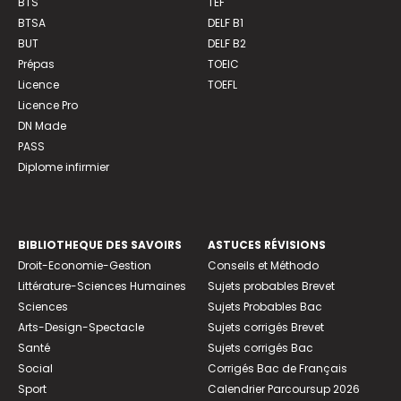
BTS
TEF
BTSA
DELF B1
BUT
DELF B2
Prépas
TOEIC
Licence
TOEFL
Licence Pro
DN Made
PASS
Diplome infirmier
BIBLIOTHEQUE DES SAVOIRS
ASTUCES RÉVISIONS
Droit-Economie-Gestion
Conseils et Méthodo
Littérature-Sciences Humaines
Sujets probables Brevet
Sciences
Sujets Probables Bac
Arts-Design-Spectacle
Sujets corrigés Brevet
Santé
Sujets corrigés Bac
Social
Corrigés Bac de Français
Sport
Calendrier Parcoursup 2026