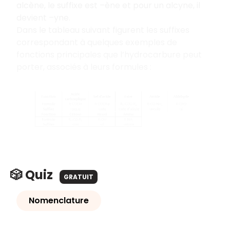
alcène, le suffixe est –ène et pour un alcyne, il
devient –yne.
Dans le tableau suivant figurent les suffixes
correspondant à quelques exemples de
fonctions principales que l’hydrocarbure peut
porter, associés à leurs formules :
🎲 Quiz
GRATUIT
Nomenclature