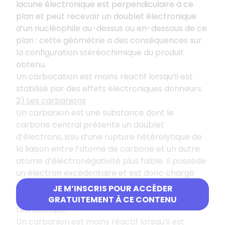
lacune électronique est perpendiculaire à ce
plan et peut recevoir un doublet électronique
d’un nucléophile au-dessus ou en-dessous de ce
plan : cette géométrie a des conséquences sur
la configuration stéréochimique du produit
obtenu.
Un carbocation est moins réactif lorsqu’il est
stabilisé par des effets électroniques donneurs.
2) Les carbanions
Un carbanion est une substance dont le
carbone central présente un doublet
d’électrons, issu d’une rupture hétérolytique de
la liaison entre l’atome de carbone et un autre
atome d’électronégativité plus faible. Il possède
un électron excédentaire et est donc chargé
négativement, ce qui le rend réactif.
JE M’INSCRIS POUR ACCÉDER
Ce carbone est hybridé
: il est donc
s
p
3
GRATUITEMENT À CE CONTENU
tétraédrique.
Un carbanion est moins réactif lorsqu’il est