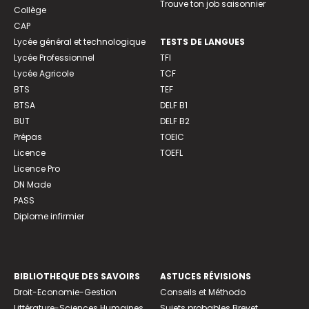
Trouve ton job saisonnier
Collège
CAP
Lycée général et technologique
TESTS DE LANGUES
Lycée Professionnel
TFI
Lycée Agricole
TCF
BTS
TEF
BTSA
DELF B1
BUT
DELF B2
Prépas
TOEIC
Licence
TOEFL
Licence Pro
DN Made
PASS
Diplome infirmier
BIBLIOTHEQUE DES SAVOIRS
ASTUCES RÉVISIONS
Droit-Economie-Gestion
Conseils et Méthodo
Littérature-Sciences Humaines
Sujets probables Brevet