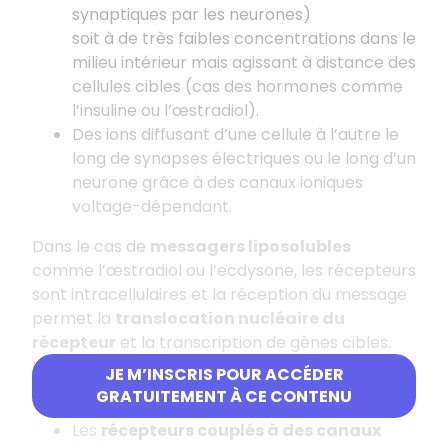
synaptiques par les neurones)
soit à de très faibles concentrations dans le
milieu intérieur mais agissant à distance des
cellules cibles (cas des hormones comme
l’insuline ou l’œstradiol).
Des ions diffusant d’une cellule à l’autre le
long de synapses électriques ou le long d’un
neurone grâce à des canaux ioniques
voltage-dépendant.
Dans le cas de
messagers liposolubles
comme l’œstradiol ou l’ecdysone, les récepteurs
sont intracellulaires et la réception du message
permet la
translocation nucléaire du
récepteur
et la transcription de gènes cibles.
Les
messagers hydrosolubles
se fixent sur des
JE M’INSCRIS POUR ACCÉDER
récepteurs membranaires de trois types :
GRATUITEMENT À CE CONTENU
Les
récepteurs couplés à des canaux