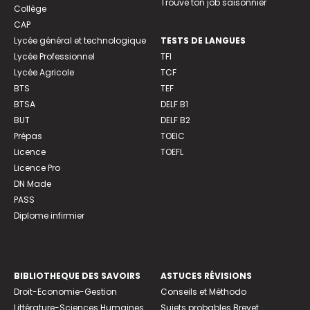
Trouve ton job saisonnier
Collège
CAP
Lycée général et technologique
TESTS DE LANGUES
Lycée Professionnel
TFI
Lycée Agricole
TCF
BTS
TEF
BTSA
DELF B1
BUT
DELF B2
Prépas
TOEIC
Licence
TOEFL
Licence Pro
DN Made
PASS
Diplome infirmier
BIBLIOTHEQUE DES SAVOIRS
ASTUCES RÉVISIONS
Droit-Economie-Gestion
Conseils et Méthodo
Littérature-Sciences Humaines
Sujets probables Brevet