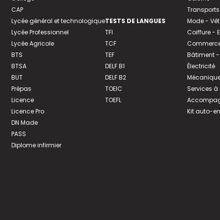
CAP
Transports
Lycée général et technologique
TESTS DE LANGUES
Mode - Vê
Lycée Professionnel
TFI
Coiffure -
Lycée Agricole
TCF
Commerce 
BTS
TEF
Bâtiment -
BTSA
DELF B1
Électricité
BUT
DELF B2
Mécanique
Prépas
TOEIC
Services à
Licence
TOEFL
Accompagn
Licence Pro
Kit auto-e
DN Made
PASS
Diplome infirmier