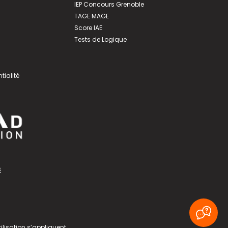
IEP Concours Grenoble
TAGE MAGE
Score IAE
Tests de Logique
tialité
s
ilisation
s’appliquent.