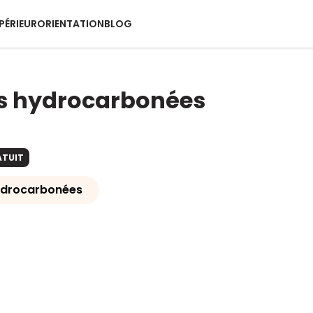
PÉRIEUR
ORIENTATION
BLOG
s hydrocarbonées
ATUIT
ydrocarbonées