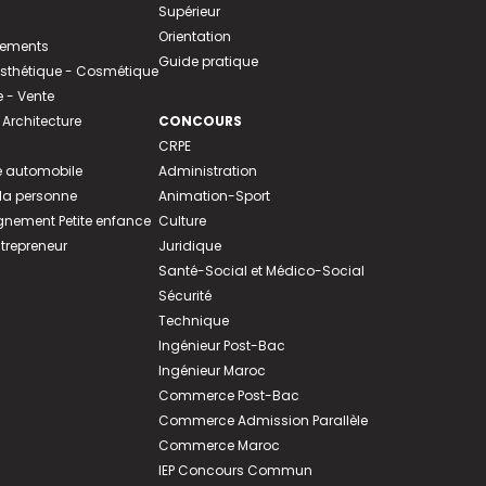
Supérieur
Orientation
tements
Guide pratique
 Esthétique - Cosmétique
- Vente
 Architecture
CONCOURS
CRPE
 automobile
Administration
 la personne
Animation-Sport
ement Petite enfance
Culture
ntrepreneur
Juridique
Santé-Social et Médico-Social
Sécurité
Technique
Ingénieur Post-Bac
Ingénieur Maroc
Commerce Post-Bac
Commerce Admission Parallèle
Commerce Maroc
IEP Concours Commun