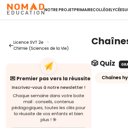
NOTRE PROJET
PRIMAIRE
COLLÈGE
LYCÉE
SU
Chaîne
Licence SVT 2e
>
Chimie (Sciences de la Vie)
🎲 Quiz
GR
Chaînes h
💌 Premier pas vers la réussite
Inscrivez-vous à notre newsletter !
Chaque semaine dans votre boite
mail : conseils, contenus
pédagogiques, toutes les clés pour
la réussite de vos enfants et bien
plus ! 🎯