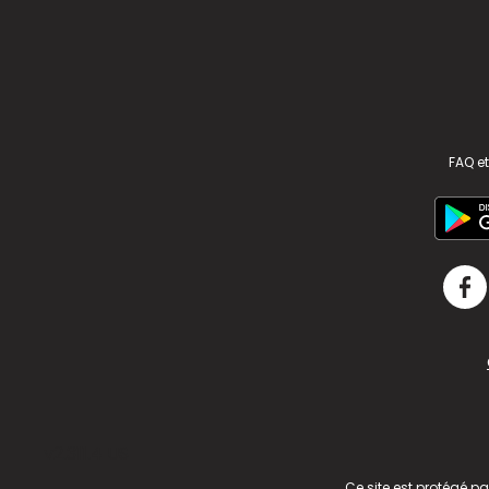
FAQ et
v2.311.4 US
Ce site est protégé p