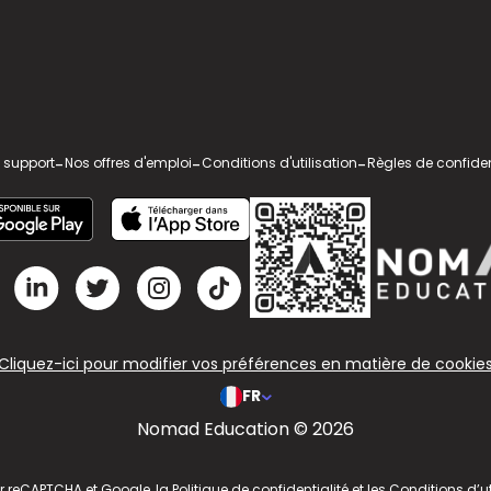
 support
-
Nos offres d'emploi
-
Conditions d'utilisation
-
Règles de confiden
Cliquez-ici pour modifier vos préférences en matière de cookie
FR
Nomad Education © 2026
ar reCAPTCHA et Google, la
Politique de confidentialité
et les
Conditions d’ut