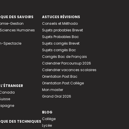
EQUE DES SAVOIRS
ASTUCES RÉVISIONS
nomie-Gestion
Conseils et Méthodo
e-Sciences Humaines
Sujets probables Brevet
Sujets Probables Bac
n-Spectacle
Sujets corrigés Brevet
Sujets corrigés Bac
Corrigés Bac de Français
Calendrier Parcoursup 2026
Calendrier vacances scolaires
Orientation Post Bac
Orientation Post Collège
 L’ÉTRANGER
Mon master
u Canada
Grand Oral 2026
Suisse
 Espagne
BLOG
Collège
EQUE DES TECHNIQUES
Lycée