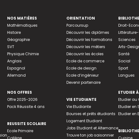
NOS MATIÈRES
ORIENTATION
BIBLIOTH
Mathématiques
Parcoursup
Droit-Eco
Histoire
Découvrir les diplômes
Littératur
Géographie
Découvrir les formations
Sciences
SVT
Découvrir les métiers
Arts-Desig
Physique Chimie
Découvrir les écoles
Santé
Anglais
Ecole de commerce
Social
Espagnol
Ecole de design
Sport
Allemand
Ecole d’ingénieur
Langues
Devenir partenaire
NOS OFFRES
ETUDIER À
Offre 2025-2026
VIE ETUDIANTE
Etudier a
Pack Réussite 4 ans
Vie Etudiante
Etudier en 
Bourses et prêts étudiants
Etudier en
Logement Etudiant
REUSSITE SCOLAIRE
Jobs Etudiant et Alternance
Ecole Primaire
BIBLIOTH
sion
Trouve ton job saisonnier
Collège
Cuisine