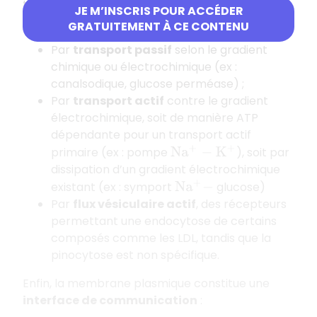
transporteurs adéquats. Les échangeurs se font
JE M’INSCRIS POUR ACCÉDER
soit :
GRATUITEMENT À CE CONTENU
Par
transport passif
selon le gradient
chimique ou électrochimique (ex :
canalsodique, glucose perméase) ;
Par
transport actif
contre le gradient
électrochimique, soit de manière ATP
dépendante pour un transport actif
primaire (ex : pompe
), soit par
N
a
+
−
K
+
dissipation d’un gradient électrochimique
existant (ex : symport
glucose)
N
a
+
−
Par
flux vésiculaire actif
, des récepteurs
permettant une endocytose de certains
composés comme les LDL, tandis que la
pinocytose est non spécifique.
Enfin, la membrane plasmique constitue une
interface de communication
: