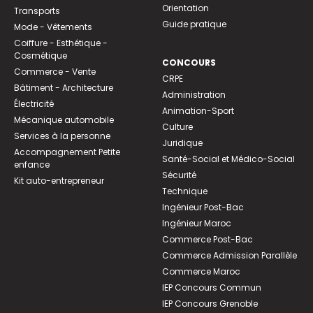
Orientation
Transports
Guide pratique
Mode - Vêtements
Coiffure - Esthétique -
Cosmétique
CONCOURS
Commerce - Vente
CRPE
Bâtiment - Architecture
Administration
Électricité
Animation-Sport
Mécanique automobile
Culture
Services à la personne
Juridique
Accompagnement Petite
Santé-Social et Médico-Social
enfance
Sécurité
Kit auto-entrepreneur
Technique
Ingénieur Post-Bac
Ingénieur Maroc
Commerce Post-Bac
Commerce Admission Parallèle
Commerce Maroc
IEP Concours Commun
IEP Concours Grenoble