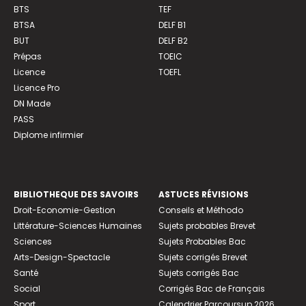
BTS
TEF
BTSA
DELF B1
BUT
DELF B2
Prépas
TOEIC
Licence
TOEFL
Licence Pro
DN Made
PASS
Diplome infirmier
BIBLIOTHEQUE DES SAVOIRS
ASTUCES RÉVISIONS
Droit-Economie-Gestion
Conseils et Méthodo
Littérature-Sciences Humaines
Sujets probables Brevet
Sciences
Sujets Probables Bac
Arts-Design-Spectacle
Sujets corrigés Brevet
Santé
Sujets corrigés Bac
Social
Corrigés Bac de Français
Sport
Calendrier Parcoursup 2026