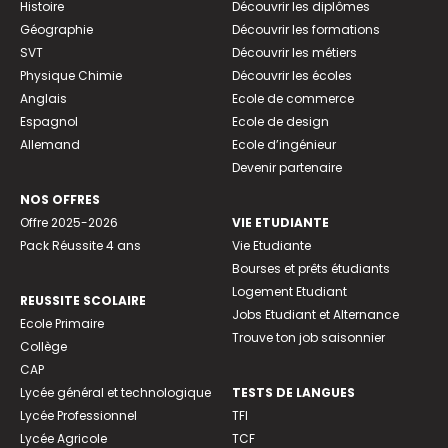
Histoire
Découvrir les diplômes
Géographie
Découvrir les formations
SVT
Découvrir les métiers
Physique Chimie
Découvrir les écoles
Anglais
Ecole de commerce
Espagnol
Ecole de design
Allemand
Ecole d’ingénieur
Devenir partenaire
NOS OFFRES
Offre 2025-2026
VIE ETUDIANTE
Pack Réussite 4 ans
Vie Etudiante
Bourses et prêts étudiants
Logement Etudiant
REUSSITE SCOLAIRE
Jobs Etudiant et Alternance
Ecole Primaire
Trouve ton job saisonnier
Collège
CAP
Lycée général et technologique
TESTS DE LANGUES
Lycée Professionnel
TFI
Lycée Agricole
TCF