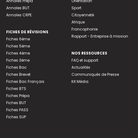
Annales Prépa
Orientation
Annales BUT
Sport
Annales CRPE
Citoyenneté
Afrique
Francophonie
FICHES DE RÉVISIONS
Rapport - Entreprise à mission
Fiches 6ème
Fiches 5ème
Fiches 4ème
NOS RESSOURCES
Fiches 3ème
FAQ et support
Fiches Bac
Actualités
Fiches Brevet
Communiqués de Presse
Fiches Bac Français
Kit Média
Fiches BTS
Fiches Prépa
Fiches BUT
Fiches PASS
Fiches SUP