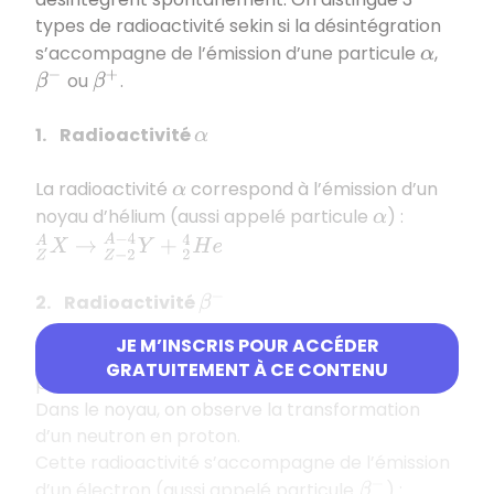
types de radioactivité sekin si la désintégration
s’accompagne de l’émission d’une particule
,
α
ou
.
β
−
β
+
1. Radioactivité
α
La radioactivité
correspond à l’émission d’un
α
noyau d’hélium (aussi appelé particule
) :
α
Z
A
X
→
Z
−
2
A
−
4
Y
+
2
4
H
e
2. Radioactivité
β
−
JE M’INSCRIS POUR ACCÉDER
La radioactivité
concerne les atomes
β
−
GRATUITEMENT À CE CONTENU
présentant un excès de neutrons.
Dans le noyau, on observe la transformation
d’un neutron en proton.
Cette radioactivité s’accompagne de l’émission
d’un électron (aussi appelé particule
) :
β
−