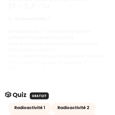
Z
A
X
→
Z
+
1
A
Y
+
−
1
0
e
3. Radioactivité
β
+
La radioactivité
concerne les atomes
β
+
présentant un excès de protons.
Dans le noyau, on observe la transformation
d’un proton en neutron.
Cette radioactivité s’accompagne de l’émission
d’un positron (aussi appelé particule
) :
β
+
Z
A
X
→
Z
−
1
A
Y
+
1
0
e
🎲 Quiz
GRATUIT
Radioactivité 1
Radioactivité 2