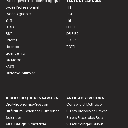
Lycée général et technologique
TESTS DE LANGUES
Lycée Professionnel
TFI
Lycée Agricole
TCF
BTS
TEF
BTSA
DELF B1
BUT
DELF B2
Prépas
TOEIC
Licence
TOEFL
Licence Pro
DN Made
PASS
Diplome infirmier
BIBLIOTHEQUE DES SAVOIRS
ASTUCES RÉVISIONS
Droit-Economie-Gestion
Conseils et Méthodo
Littérature-Sciences Humaines
Sujets probables Brevet
Sciences
Sujets Probables Bac
Arts-Design-Spectacle
Sujets corrigés Brevet