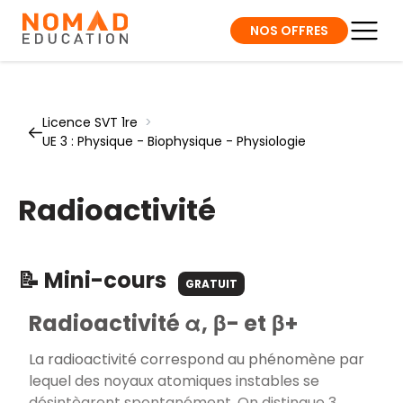
NOS OFFRES
Licence SVT 1re
>
UE 3 : Physique - Biophysique - Physiologie
Radioactivité
📝 Mini-cours
GRATUIT
Radioactivité α, β- et β+
La radioactivité correspond au phénomène par
lequel des noyaux atomiques instables se
désintègrent spontanément. On distingue 3