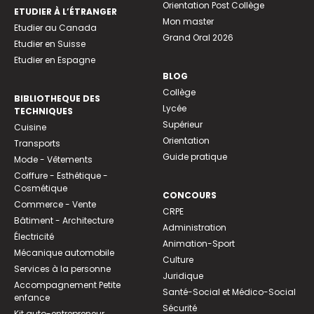
Orientation Post Collège
ETUDIER À L’ÉTRANGER
Mon master
Etudier au Canada
Grand Oral 2026
Etudier en Suisse
Etudier en Espagne
BLOG
Collège
BIBLIOTHEQUE DES
Lycée
TECHNIQUES
Supérieur
Cuisine
Orientation
Transports
Guide pratique
Mode - Vêtements
Coiffure - Esthétique -
Cosmétique
CONCOURS
Commerce - Vente
CRPE
Bâtiment - Architecture
Administration
Électricité
Animation-Sport
Mécanique automobile
Culture
Services à la personne
Juridique
Accompagnement Petite
Santé-Social et Médico-Social
enfance
Sécurité
Kit auto-entrepreneur