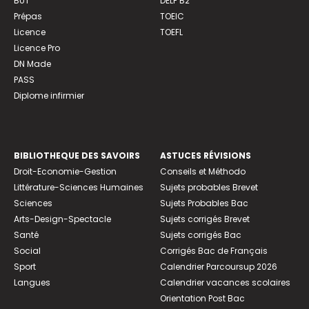
BUT
DELF B2
Prépas
TOEIC
Licence
TOEFL
Licence Pro
DN Made
PASS
Diplome infirmier
BIBLIOTHEQUE DES SAVOIRS
ASTUCES RÉVISIONS
Droit-Economie-Gestion
Conseils et Méthodo
Littérature-Sciences Humaines
Sujets probables Brevet
Sciences
Sujets Probables Bac
Arts-Design-Spectacle
Sujets corrigés Brevet
Santé
Sujets corrigés Bac
Social
Corrigés Bac de Français
Sport
Calendrier Parcoursup 2026
Langues
Calendrier vacances scolaires
Orientation Post Bac