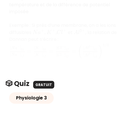
température et de la différence de potentiel
imposée.
Exemple : Si près d’une membrane, on a les ions
diffusibles
,
,
et
, la relation de
A
l
3
+
N
a
+
K
+
C
l
+
Donnan peut s’écrire :
[
N
a
+
]
2
f
[
N
a
+
]
1
f
=
[
K
+
]
2
f
[
K
+
]
1
f
=
[
C
l
−
]
1
f
[
C
l
−
]
2
f
=
(
[
A
l
3
+
]
2
f
🎲 Quiz
GRATUIT
Physiologie 3