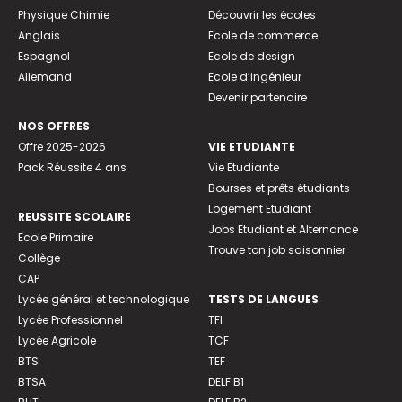
Physique Chimie
Découvrir les écoles
Anglais
Ecole de commerce
Espagnol
Ecole de design
Allemand
Ecole d’ingénieur
Devenir partenaire
NOS OFFRES
Offre 2025-2026
VIE ETUDIANTE
Pack Réussite 4 ans
Vie Etudiante
Bourses et prêts étudiants
Logement Etudiant
REUSSITE SCOLAIRE
Jobs Etudiant et Alternance
Ecole Primaire
Trouve ton job saisonnier
Collège
CAP
Lycée général et technologique
TESTS DE LANGUES
Lycée Professionnel
TFI
Lycée Agricole
TCF
BTS
TEF
BTSA
DELF B1