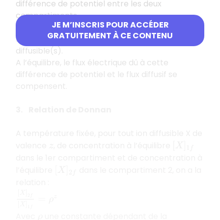
différence de potentiel entre les deux
compartiments.
JE M’INSCRIS POUR ACCÉDER
Cette différence de potentiel est imposée par
GRATUITEMENT À CE CONTENU
l’ion protéique et est subie par le ou les ion(s)
diffusible(s).
A l’équilibre, le flux électrique dû à cette
différence de potentiel et le flux diffusif se
compensent.
3. Relation de Donnan
A température fixée, pour tout ion diffusible X de
valence
, de concentration à l’équilibre
z
[
X
]
1
f
dans le 1er compartiment et de concentration à
l’équilibre
dans le compartiment 2, on a la
[
X
]
2
f
relation :
[
X
]
2
f
[
X
]
1
f
=
ρ
z
Avec
une constante dépendant de la
ρ