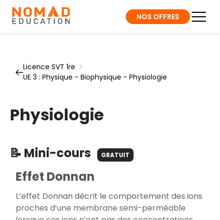
NOS OFFRES
Licence SVT 1re
>
UE 3 : Physique - Biophysique - Physiologie
Physiologie
📝 Mini-cours
GRATUIT
Effet Donnan
L’effet Donnan décrit le comportement des ions
proches d’une membrane semi-perméable
lorsque ces ions n’ont pas des concentrations