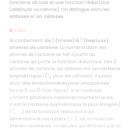
fonctions alcools et une fonction réductrice
(aldéhyde ou cétone). On distingue alors les
aldoses
et les
cétoses
.
Oses
Ils contiennent
de
(triose) à
(heptose)
3
7
atomes de carbone
. La numérotation des
atomes de carbone se fait à partir du
carbone qui porte la fonction réductrice. Dès
3
atomes de carbone, les aldoses ont
un carbone
asymétrique
(
pour les cétoses). Il existe
C
4
donc
des énantiomères pour chaque ose
:
forme
ou
(voir figure). Si la molécule
L
D
contient
plusieurs carbones asymétriques
,
c’est le carbone asymétrique le plus éloigné (
) de la fonction réductrice
qui
C
n
−
1
détermine le caractère
de la molécule.
D
/
L
Stéréo-isomères
: molécules qui diffèrent par la