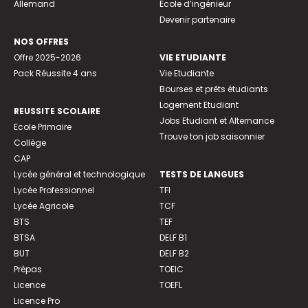
Allemand
Ecole d’ingénieur
Devenir partenaire
NOS OFFRES
Offre 2025-2026
VIE ETUDIANTE
Pack Réussite 4 ans
Vie Etudiante
Bourses et prêts étudiants
Logement Etudiant
REUSSITE SCOLAIRE
Jobs Etudiant et Alternance
Ecole Primaire
Trouve ton job saisonnier
Collège
CAP
Lycée général et technologique
TESTS DE LANGUES
Lycée Professionnel
TFI
Lycée Agricole
TCF
BTS
TEF
BTSA
DELF B1
BUT
DELF B2
Prépas
TOEIC
Licence
TOEFL
Licence Pro