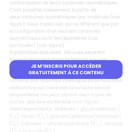
conformation de leurs carbones asymétriques.
C’est possible uniquement à partir de
deux carbones asymétriques par molécule (voir
figure). Deux molécules qui ne diffèrent que par
la configuration d’un seul des carbones
asymétriques sont des
épimères
(cas
particulier) (voir figure).
Cyclisation des oses
:
les oses existent
essentiellement dans la Nature sous la
JE M’INSCRIS POUR ACCÉDER
forme de molécules cycliques
, et plus
GRATUITEMENT À CE CONTENU
rarement linéaires.
La forme cyclique
est
obtenue par
réaction chimique de la fonction
réductrice sur l’une des fonctions alcool
disponibles
. On peut obtenir deux types de
cycles :
pyrane ou furane
(voir figure).
Oses importants
:
aldoses
= glycéraldéhyde (
), ribose (
), glucose/galactose/mannose (
C
3
C
5
).
Cétoses
= dihydroxyacétone (
), ribulose
C
6
C
3
(
), fructose (
).
C
5
C
6