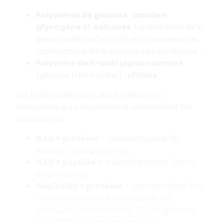
Polymères de glucose
:
amidon
,
glycogène
et
cellulose
. L’orientation de la
liaison osidique (
ou
) et la présence de
α
β
ramifications différencient ces molécules. ;
Polymère de N-acétylglucosamine
(glucose très modifié) :
chitine
.
Les hétérosides sont des familles très
complexes qui comprennent notamment les
associations :
GAG + protéine
= protéoglycane (ex.
mucine, thyroglobuline) ;
GAG + peptide
= peptidoglycane (paroi
bactérienne) ;
Ose/oside + protéine
= glycoprotéine (un
très grand nombre de protéine est
glycosylé. Chez l’Homme,
du génome
1
%