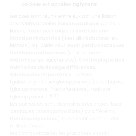
osidique est appelée
aglycone
.
Les oses sont réunis entre eux par une liaison
covalente, appelée
liaison osidique
. Après la
liaison, l’oside peut toujours
contenir une
fonction réductrice
(il est dit
réducteur
, ex.
lactose) ou l’oside peut
avoir perdu toutes ses
fonctions réductrices
(il est dit
non-
réducteur
, ex. saccharose).
Ceci implique des
méthodes de dosage différentes
.
Diholosides importants
: lactose
(galactopyranose-glucopyranose), saccharose
(glucopyranose-fructofuranose), maltose
(glucopyranose
).
X
2
Les polyosides sont des polymères d’oses, tous
identiques (
homopolyosides
) ou différents
(
hétéropolyosides
). Ils peuvent contenir des
milliers d’oses.
Les homopolyosides les plus connus sont :