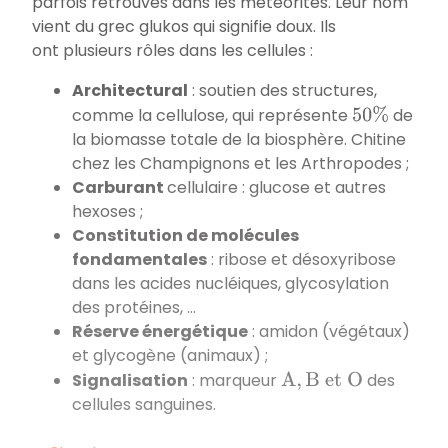
parfois retrouvés dans les météorites. Leur nom
vient du grec
glukos
qui signifie doux. Ils
ont plusieurs rôles dans les cellules :
Architectural
: soutien des structures,
comme la cellulose, qui représente
de
50
%
la biomasse totale de la biosphère. Chitine
chez les Champignons et les Arthropodes ;
Carburant
cellulaire : glucose et autres
hexoses ;
Constitution de molécules
fondamentales
: ribose et désoxyribose
dans les acides nucléiques, glycosylation
des protéines, …
Réserve énergétique
: amidon (végétaux)
et glycogène (animaux) ;
Signalisation
: marqueur
des
A
,
B
e
t
O
cellules sanguines.