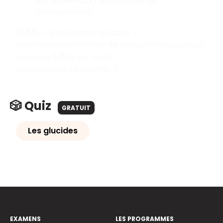
est dédiée aux mécanismes de
glycosylation).
= glycosaminoglycane =
G
A
G
polymérisation intense de disaccharides, jusqu’à
plusieurs
(ex. acide
M
D
a
hyaluronique, héparane,…)
🎲 Quiz
GRATUIT
Les glucides
EXAMENS
LES PROGRAMMES