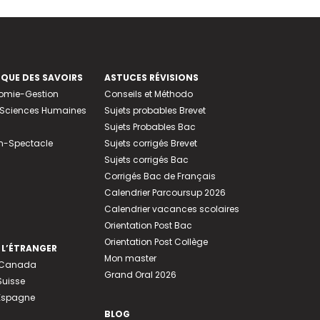
EQUE DES SAVOIRS
ASTUCES RÉVISIONS
nomie-Gestion
Conseils et Méthodo
e-Sciences Humaines
Sujets probables Brevet
Sujets Probables Bac
n-Spectacle
Sujets corrigés Brevet
Sujets corrigés Bac
Corrigés Bac de Français
Calendrier Parcoursup 2026
Calendrier vacances scolaires
Orientation Post Bac
Orientation Post Collège
 L’ÉTRANGER
Mon master
u Canada
Grand Oral 2026
Suisse
 Espagne
BLOG