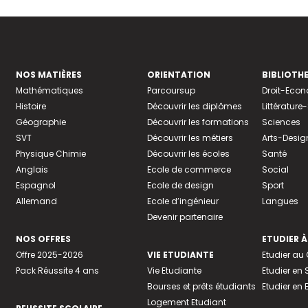
NOS MATIÈRES
ORIENTATION
BIBLIOTH
Mathématiques
Parcoursup
Droit-Eco
Histoire
Découvrir les diplômes
Littératur
Géographie
Découvrir les formations
Sciences
SVT
Découvrir les métiers
Arts-Desig
Physique Chimie
Découvrir les écoles
Santé
Anglais
Ecole de commerce
Social
Espagnol
Ecole de design
Sport
Allemand
Ecole d’ingénieur
Langues
Devenir partenaire
NOS OFFRES
ETUDIER À
Offre 2025-2026
VIE ETUDIANTE
Etudier a
Pack Réussite 4 ans
Vie Etudiante
Etudier en 
Bourses et prêts étudiants
Etudier en
Logement Etudiant