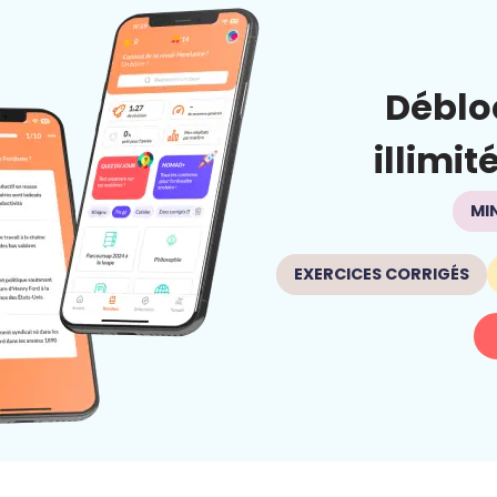
Déblo
illimit
MI
EXERCICES CORRIGÉS