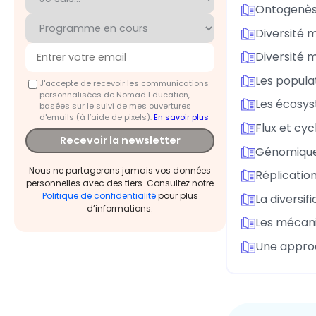
Ontogenès
Diversité 
Diversité 
Les popula
J'accepte de recevoir les communications
personnalisées de Nomad Education,
Les écosys
basées sur le suivi de mes ouvertures
d'emails (à l’aide de pixels).
En savoir plus
Flux et cy
Recevoir la newsletter
Génomique 
Nous ne partagerons jamais vos données
Réplicatio
personnelles avec des tiers. Consultez notre
Politique de confidentialité
pour plus
La diversi
d’informations.
Les mécani
Une approc