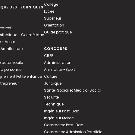
Collège
EQUE DES TECHNIQUES
Lycée
Supérieur
Orientation
tements
Guide pratique
 Esthétique - Cosmétique
- Vente
 Architecture
CONCOURS
CRPE
 automobile
Administration
 la personne
Animation-Sport
ement Petite enfance
Culture
ntrepreneur
Juridique
Santé-Social et Médico-Social
Sécurité
Technique
Ingénieur Post-Bac
Ingénieur Maroc
Commerce Post-Bac
Commerce Admission Parallèle