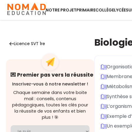
NOTRE PROJET
PRIMAIRE
COLLÈGE
LYCÉE
SU
Biologi
Licence SVT 1re
Organisati
💌 Premier pas vers la réussite
Membrane 
Inscrivez-vous à notre newsletter !
Métabolism
Chaque semaine dans votre boite
Synthèse su
mail : conseils, contenus
pédagogiques, toutes les clés pour
L’organism
la réussite de vos enfants et bien
Exemple d’
plus ! 🎯
Un exemple