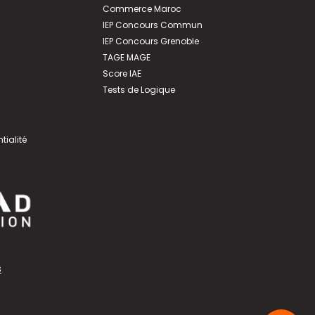
Commerce Maroc
IEP Concours Commun
IEP Concours Grenoble
TAGE MAGE
Score IAE
Tests de Logique
tialité
s