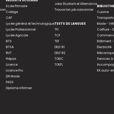
REUSSITE SCOLAIRE
Jobs Etudiant et Alternance
Ecole Primaire
BIBLIOTH
sion
Trouve ton job saisonnier
Collège
Cuisine
CAP
Transports
Lycée général et technologique
TESTS DE LANGUES
Mode - Vê
Lycée Professionnel
TFI
Coiffure -
Lycée Agricole
TCF
Commerce 
BTS
TEF
Bâtiment -
BTSA
DELF B1
Électricité
BUT
DELF B2
Mécanique
Prépas
TOEIC
Services à
Licence
TOEFL
Accompagn
Licence Pro
Kit auto-e
DN Made
PASS
Diplome infirmier