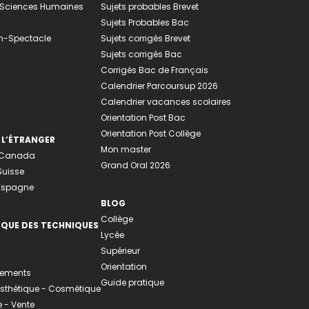
e-Sciences Humaines
Sujets probables Brevet
Sujets Probables Bac
n-Spectacle
Sujets corrigés Brevet
Sujets corrigés Bac
Corrigés Bac de Français
Calendrier Parcoursup 2026
Calendrier vacances scolaires
Orientation Post Bac
Orientation Post Collège
 L’ÉTRANGER
Mon master
u Canada
Grand Oral 2026
Suisse
 Espagne
BLOG
Collège
EQUE DES TECHNIQUES
Lycée
Supérieur
Orientation
tements
Guide pratique
 Esthétique - Cosmétique
- Vente