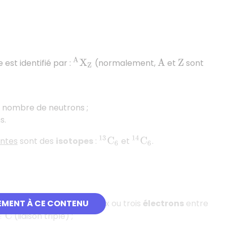
A
X
Z
est identifié par :
(normalement,
et
sont
A
Z
 nombre de neutrons ;
s.
14
C
6
entes
sont des
isotopes
:
et
.
13
C
6
EMENT À CE CONTENU
a mise en commun
d’un, deux ou trois
électrons
entre
(liaison triple) ;
C