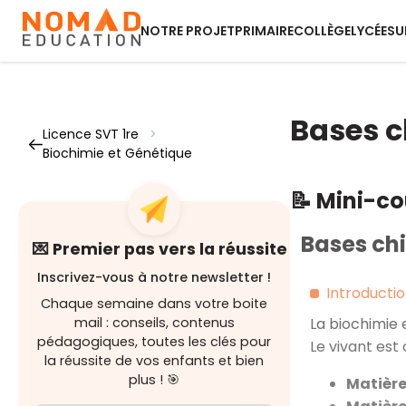
NOTRE PROJET
PRIMAIRE
COLLÈGE
LYCÉE
SU
Bases c
Licence SVT 1re
>
Biochimie et Génétique
📝 Mini-c
Bases ch
💌 Premier pas vers la réussite
Inscrivez-vous à notre newsletter !
Introducti
Chaque semaine dans votre boite
mail : conseils, contenus
La biochimie 
pédagogiques, toutes les clés pour
Le vivant es
la réussite de vos enfants et bien
plus ! 🎯
Matière