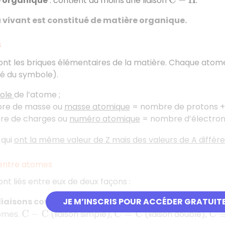
 organique
: contient au moins une liaison
.
C
−
H
vivant est constitué de matière organique.
s
nt les briques élémentaires de la matière. Chaque atome 
é du symbole).
ole
de l’atome ;
bre de masse ou
masse atomique
= nombre de protons +
re de charges ou
numéro atomique
= nombre d’électron
 qui
ont la même valeur de Z mais des valeurs de A différ
 entre atomes
nt liés entre eux de deux façons :
JE M’INSCRIS POUR ACCÉDER GRATUIT
liaisons covalentes
:
liaison stable et durable par l
omes.
(liaison simple),
(liaison double),
C
−
C
C
=
C
C
≡