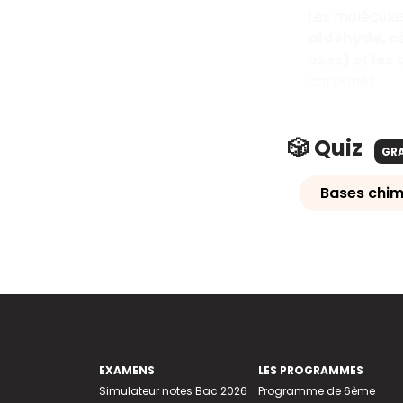
Les molécules
aldéhyde, cé
oses) et les 
carbonés.
🎲 Quiz
GR
Bases chim
EXAMENS
LES PROGRAMMES
Simulateur notes Bac 2026
Programme de 6ème