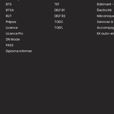
BTS
TEF
Bâtiment -
BTSA
DELF B1
Électricité
BUT
DELF B2
Mécanique
Prépas
TOEIC
Services à
Licence
TOEFL
Accompagn
Licence Pro
Kit auto-e
DN Made
PASS
Diplome infirmier