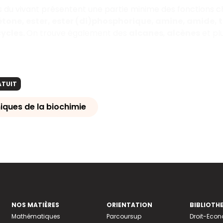
 du vivant présentent une partie minime des fonctions ch
tone, ester, ester (
di)phosphorique, amine, amide, th
cycles.
On trouve également des
alcanes
,
alcènes
et pl
ATUIT
iques de la biochimie
NOS MATIÈRES
ORIENTATION
BIBLIOTH
Mathématiques
Parcoursup
Droit-Eco