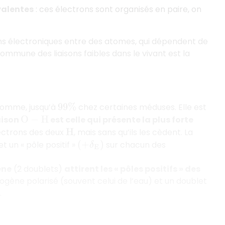
valentes
: ces électrons sont organisés en paire, on
ns électroniques entre des atomes, qui dépendent de
 commune des liaisons faibles dans le vivant est la
Homme, jusqu’à
chez certaines méduses. Elle est
99
%
aison
est celle qui présente la plus forte
O
−
H
lectrons des deux
, mais sans qu’ils les cèdent. La
H
t un « pôle positif »
sur chacun des
(
+
δ
E
)
ène
(2 doublets)
attirent les « pôles positifs » des
rogène polarisé (souvent celui de l’eau) et un doublet
.