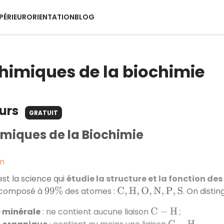
PÉRIEUR
ORIENTATION
BLOG
himiques de la biochimie
ours
GRATUIT
imiques de la Biochimie
on
est la science qui
étudie la structure et la fonction de
t composé à
des atomes :
. On disti
99
%
C
,
H
,
O
,
N
,
P
,
S
 minérale
: ne contient aucune liaison
;
C
−
H