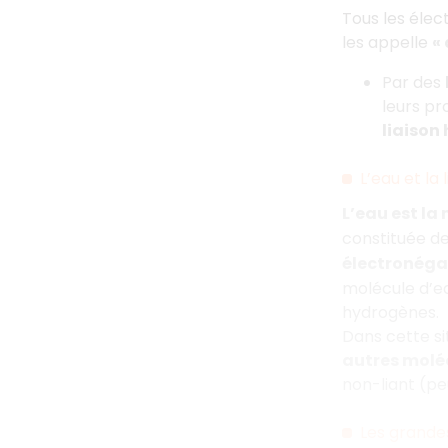
Tous les éle
les appelle
«
Par des
leurs pr
liaison
L’eau et la
L’eau est la
constituée d
électronégat
molécule d’ea
hydrogènes.
Dans cette si
autres molé
non-liant (pe
Les grande