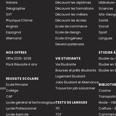
Histoire
Découvrir les diplômes
Littératur
Géographie
Découvrir les formations
Sciences
SVT
Découvrir les métiers
Arts-Desig
Physique Chimie
Découvrir les écoles
Santé
Anglais
Ecole de commerce
Social
Espagnol
Ecole de design
Sport
Allemand
Ecole d’ingénieur
Langues
Devenir partenaire
NOS OFFRES
ETUDIER À
Offre 2025-2026
VIE ETUDIANTE
Etudier a
Pack Réussite 4 ans
Vie Etudiante
Etudier en 
Bourses et prêts étudiants
Etudier en
Logement Etudiant
REUSSITE SCOLAIRE
Jobs Etudiant et Alternance
Ecole Primaire
BIBLIOTH
sion
Trouve ton job saisonnier
Collège
Cuisine
CAP
Transports
Lycée général et technologique
TESTS DE LANGUES
Mode - Vê
Lycée Professionnel
TFI
Coiffure -
Lycée Agricole
TCF
Commerce 