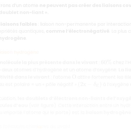
ctrons d’un atome
ne peuvent pas créer des liaisons co
 doublet non-liant ».
liaisons faibles
: liaison non-permanente par interactio
opriétés quantiques,
comme l’électronégativé
. La plus
 hydrogène
.
 liaison hydrogène
 molécule la plus présente dans le vivant
:
chez l’
60
%
e deux atomes d’hydrogène et un atome d’oxygène.
La li
ivité dans le vivant
: l’atome
attire fortement les é
O
u est polaire = un « pôle négatif »
à l’oxygène e
(
2
x
−
δ
E
)
tuation,
les doublets d’électrons non-liants de l’oxyg
cules d’eau
(voir figure). Cette interaction entre un hyd
u importe l’atome qui le porte) est la
liaison hydrogène
s fonctions chimiques du vivant