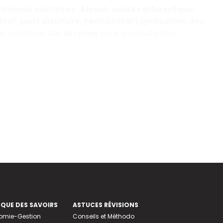
imiques existantes :
Alcool, acide carboxylique,
iol, pont disulfure, hémiacétal (cyclisation
des
us
rarement des
alcynes
, pour les
squelettes
EQUE DES SAVOIRS
ASTUCES RÉVISIONS
nomie-Gestion
Conseils et Méthodo