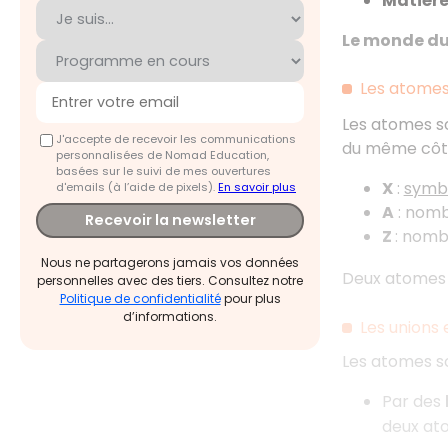
Matière
Le monde du 
Les atome
Les atomes so
J'accepte de recevoir les communications
du même côt
personnalisées de Nomad Education,
basées sur le suivi de mes ouvertures
X
:
symb
d'emails (à l’aide de pixels).
En savoir plus
A
: nom
Recevoir la newsletter
Z
: nomb
Nous ne partagerons jamais vos données
Deux atomes
personnelles avec des tiers. Consultez notre
Politique de confidentialité
pour plus
d’informations.
Les unions
Les atomes so
Par des
deux at