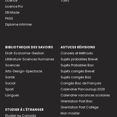
Licence
TOEFL
Licence Pro
DN Made
PASS
Diplome infirmier
BIBLIOTHEQUE DES SAVOIRS
ASTUCES RÉVISIONS
Droit-Economie-Gestion
Conseils et Méthodo
Littérature-Sciences Humaines
Sujets probables Brevet
Sciences
Sujets Probables Bac
Arts-Design-Spectacle
Sujets corrigés Brevet
Santé
Sujets corrigés Bac
Social
Corrigés Bac de Français
Sport
Calendrier Parcoursup 2026
Langues
Calendrier vacances scolaires
Orientation Post Bac
Orientation Post Collège
ETUDIER À L’ÉTRANGER
Mon master
Etudier au Canada