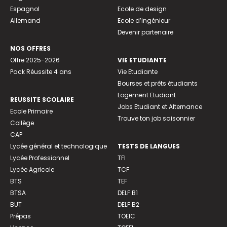
Espagnol
Ecole de design
Allemand
Ecole d’ingénieur
Devenir partenaire
NOS OFFRES
Offre 2025-2026
VIE ETUDIANTE
Pack Réussite 4 ans
Vie Etudiante
Bourses et prêts étudiants
Logement Etudiant
REUSSITE SCOLAIRE
Jobs Etudiant et Alternance
Ecole Primaire
Trouve ton job saisonnier
Collège
CAP
Lycée général et technologique
TESTS DE LANGUES
Lycée Professionnel
TFI
Lycée Agricole
TCF
BTS
TEF
BTSA
DELF B1
BUT
DELF B2
Prépas
TOEIC