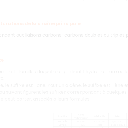
aturations de la chaîne principale
ondent aux liaisons carbone-carbone doubles ou triples p
xe
 nom de la famille à laquelle appartient l’hydrocarbure ou 
e.
, le suffixe est –ane. Pour un alcène, le suffixe est –ène e
au suivant figurent les suffixes correspondant à quelque
e peut porter, associés à leurs formules :