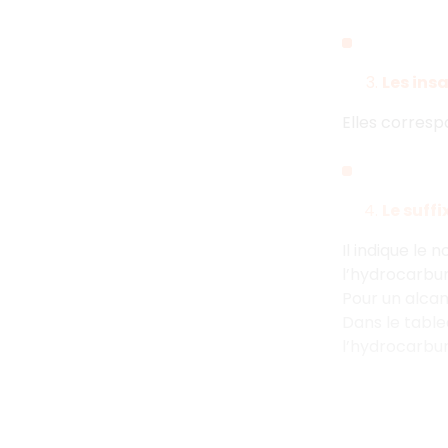
Les ins
Elles corresp
Le suffi
Il indique le
l’hydrocarbur
Pour un alcane
Dans le table
l’hydrocarbur