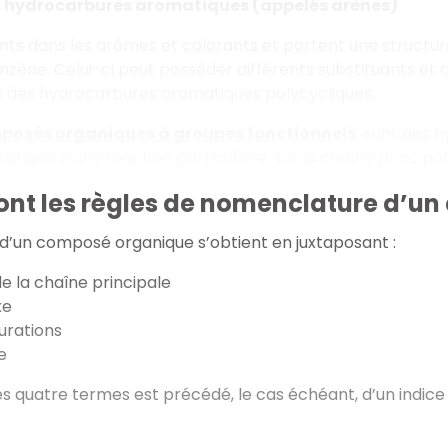
s hydrocarbures aromatiques (appelés arènes)
ents dans les arômes et colorants et portent une struct
enzène. Celui-ci peut posséder différents substituants et
s des hydrocarbures aromatiques polycycliques.
posés organiques à groupes fonctionnels
, sont des 
istique d’une fonction particulière, sur la chaîne principal
sont les règles de nomenclature d’u
 d’un composé organique s’obtient en juxtaposant :
e la chaîne principale
xe
turations
e
 quatre termes est précédé, le cas échéant, d’un indice 