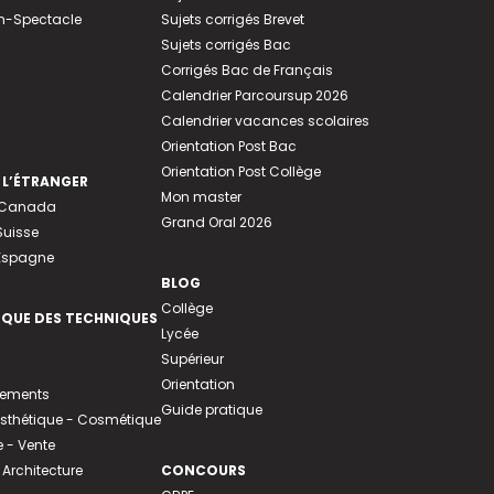
n-Spectacle
Sujets corrigés Brevet
Sujets corrigés Bac
Corrigés Bac de Français
Calendrier Parcoursup 2026
Calendrier vacances scolaires
Orientation Post Bac
Orientation Post Collège
 L’ÉTRANGER
Mon master
u Canada
Grand Oral 2026
Suisse
 Espagne
BLOG
Collège
EQUE DES TECHNIQUES
Lycée
Supérieur
Orientation
tements
Guide pratique
 Esthétique - Cosmétique
- Vente
 Architecture
CONCOURS