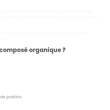
ure cyclique insaturée commune à l’ensemble des
 apparaître combiné à d’autres structures cycliques
hydrocarbures qui portent un groupe d’atomes
e.
n composé organique ?
de position.