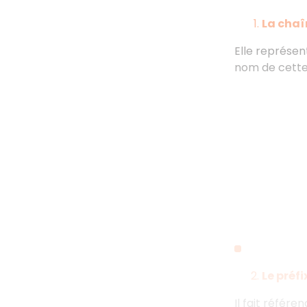
La chaî
Elle représen
nom de cette
Le préfi
Il fait référ