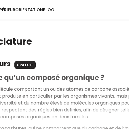
PÉRIEUR
ORIENTATION
BLOG
lature
ours
GRATUIT
e qu’un composé organique ?
lécule comportant un ou des atomes de carbone associés 
est produite en particulier par les organismes vivants, mai
 diversité et du nombre élevé de molécules organiques po
respectant des règles bien définies, afin de désigner tel
 composés organiques en deux familles :
rocarbures
, qui ne comportent que du carbone et de l’h