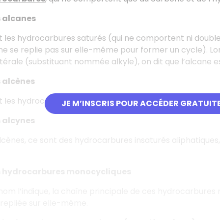
s alcanes
t les hydrocarbures saturés (qui ne comportent ni double, 
ne se replie pas sur elle-même pour former un cycle). Lors
térale (substituant nommée alkyle), on dit que l’alcane es
s alcènes
t les hydrocarbures insaturés aliphatiques, présentant a
JE M’INSCRIS POUR ACCÉDER GRATUIT
s alcynes
ènes, ce sont des hydrocarbures insaturés aliphatiques,
s hydrocarbures monocycliques
m l’indique, la chaîne principale de ces hydrocarbures n
repliée sur elle-même.