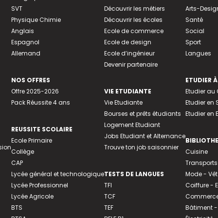
SVT
Découvrir les métiers
Arts-Desig
Physique Chimie
Découvrir les écoles
Santé
Anglais
Ecole de commerce
Social
Espagnol
Ecole de design
Sport
Allemand
Ecole d’ingénieur
Langues
Devenir partenaire
NOS OFFRES
ETUDIER À
Offre 2025-2026
VIE ETUDIANTE
Etudier a
Pack Réussite 4 ans
Vie Etudiante
Etudier en 
Bourses et prêts étudiants
Etudier en
Logement Etudiant
REUSSITE SCOLAIRE
Jobs Etudiant et Alternance
Ecole Primaire
BIBLIOTH
sion
Trouve ton job saisonnier
Collège
Cuisine
CAP
Transports
Lycée général et technologique
TESTS DE LANGUES
Mode - Vê
Lycée Professionnel
TFI
Coiffure -
Lycée Agricole
TCF
Commerce 
BTS
TEF
Bâtiment -