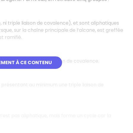
ni triple liaison de covalence), et sont aliphatiques
que, sur la chaîne principale de l’alcane, est greffée
t ramifié.
u minimum une double liaison de covalence.
EMENT À CE CONTENU
 présentant au minimum une triple liaison de
’est pas aliphatique, mais forme un cycle car la