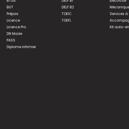
BTSA
DELF B1
Électricité
BUT
DELF B2
Mécanique
Prépas
TOEIC
Services à
Licence
TOEFL
Accompagn
Licence Pro
Kit auto-e
DN Made
PASS
Diplome infirmier