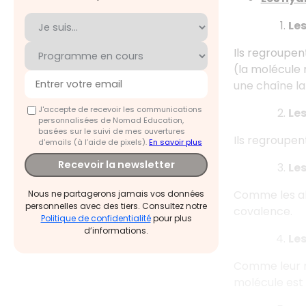
Le
Ils regroupen
(la molécule 
une chaîne la
J'accepte de recevoir les communications
Le
personnalisées de Nomad Education,
basées sur le suivi de mes ouvertures
Ils regroupen
d'emails (à l’aide de pixels).
En savoir plus
Recevoir la newsletter
Le
Comme les alc
Nous ne partagerons jamais vos données
personnelles avec des tiers. Consultez notre
covalence.
Politique de confidentialité
pour plus
d’informations.
Le
Comme leur no
molécule est 