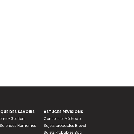
EQUE DES SAVOIRS
ASTUCES RÉVISIONS
nomie-Gestion
Conseils et Méthodo
e-Sciences Humaines
Sujets probables Brevet
Sujets Probables Bac