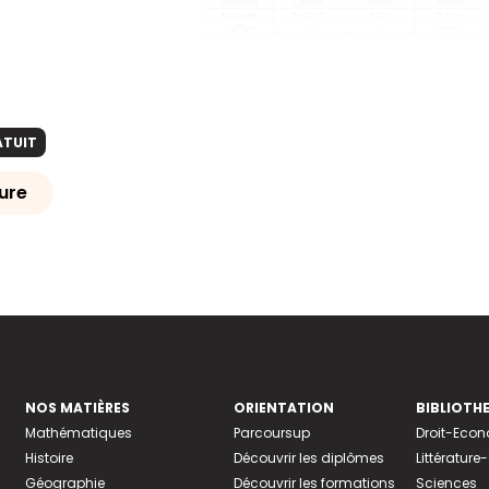
ATUIT
ure
NOS MATIÈRES
ORIENTATION
BIBLIOTH
Mathématiques
Parcoursup
Droit-Eco
Histoire
Découvrir les diplômes
Littératur
Géographie
Découvrir les formations
Sciences