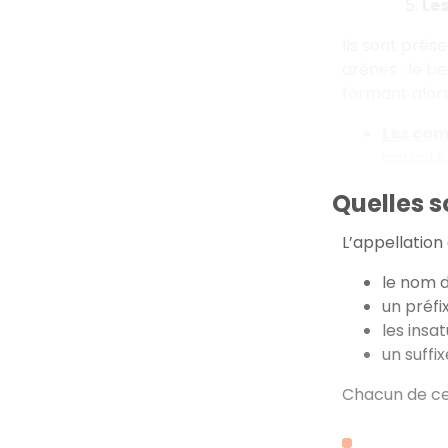
Le
Ils sont prés
arènes : le b
formant alor
Les com
caractér
Quelles 
L’appellation
le nom d
un préfi
les insa
un suffix
Chacun de ces