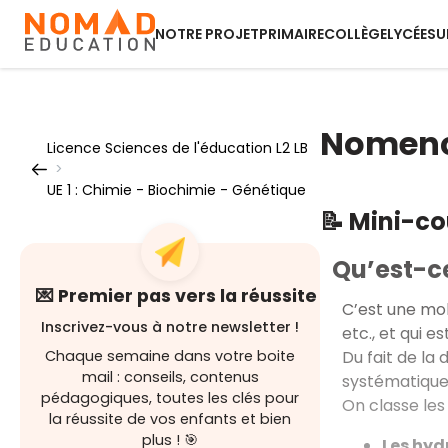
NOTRE PROJET
PRIMAIRE
COLLÈGE
LYCÉE
SU
Nomenc
Licence Sciences de l'éducation L2 LB
>
UE 1 : Chimie - Biochimie - Génétique
📝 Mini-c
Qu’est-c
💌 Premier pas vers la réussite
C’est une mo
Inscrivez-vous à notre newsletter !
etc., et qui 
Du fait de la
Chaque semaine dans votre boite
mail : conseils, contenus
systématique 
pédagogiques, toutes les clés pour
On classe les
la réussite de vos enfants et bien
plus ! 🎯
Les hyd