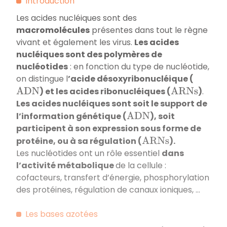
Introduction
Les acides nucléiques sont des
macromolécules
présentes dans tout le règne
vivant et également les virus.
Les acides
nucléiques sont des polymères de
nucléotides
: en fonction du type de nucléotide,
on distingue l
’acide désoxyribonucléique (
) et les acides ribonucléiques (
)
.
A
D
N
A
R
N
s
Les acides nucléiques sont soit le support de
l’information génétique (
), soit
A
D
N
participent à son expression sous forme de
protéine, ou à sa régulation (
).
A
R
N
s
Les nucléotides ont un rôle essentiel
dans
l’activité métabolique
de la cellule :
cofacteurs, transfert d’énergie, phosphorylation
des protéines, régulation de canaux ioniques, …
Les bases azotées