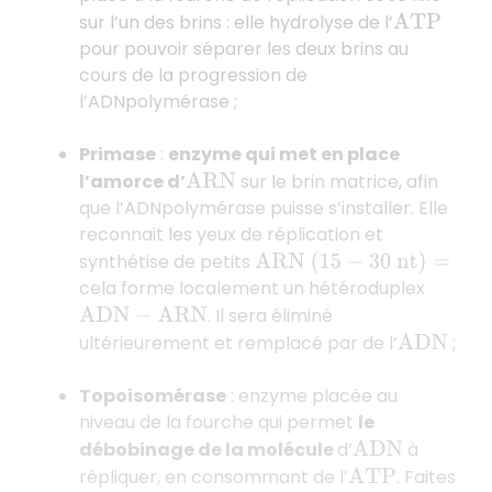
sur l’un des brins : elle hydrolyse de l’
A
T
P
pour pouvoir séparer les deux brins au
cours de la progression de
l’ADNpolymérase ;
Primase
:
enzyme qui met en place
l’amorce d’
sur le brin matrice, afin
A
R
N
que l’ADNpolymérase puisse s’installer. Elle
reconnait les yeux de réplication et
synthétise de petits
A
R
N
(
15
−
30
n
t
)
=
cela forme localement un hétéroduplex
. Il sera éliminé
A
D
N
−
A
R
N
ultérieurement et remplacé par de l’
;
A
D
N
Topoisomérase
: enzyme placée au
niveau de la fourche qui permet
le
débobinage de la molécule
d’
à
A
D
N
répliquer, en consommant de l’
. Faites
A
T
P