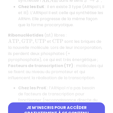
synthétise l’
dans le sens
;
5
′
→
3
′
A
R
N
m
Chez les EuK
: il en existe 3 type (ARNpol I, II
et III). L’ARNpol II est celle qui synthétise les
ARNm. Elle progresse de la même façon
que la forme procaryotique.
Ribonucléotides
(
) libres :
n
t
et
sont les briques de
A
T
P
,
G
T
P
,
U
T
P
C
T
P
la nouvelle molécule. Lors de leur incorporation,
ils perdent deux phosphates (=
pyrophosphate), ce qui est très énergétique ;
Facteurs de transcription (TF)
: molécules qui
se fixent au niveau du promoteur et qui
influencent la réalisation de la transcription.
Chez les ProK
: l’ARNpol n’a pas besoin
de facteurs de transcription pour
fonctionner (reconnaissance directe du
promoteur). Mais leur présence peut
JE M’INSCRIS POUR ACCÉDER
bloquer son fonctionnement (répression