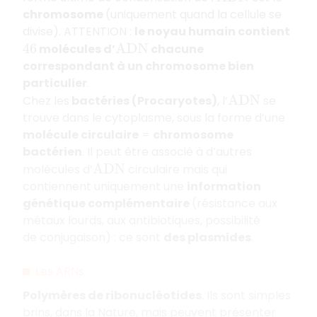
chromosome
(uniquement quand la cellule se
divise). ATTENTION :
le noyau humain contient
molécules d’
chacune
46
A
D
N
correspondant à un chromosome bien
particulier
.
Chez les
bactéries (Procaryotes)
, l’
se
A
D
N
trouve dans le cytoplasme, sous la forme d’une
molécule circulaire
=
chromosome
bactérien
. Il peut être associé à d’autres
molécules d’
circulaire mais qui
A
D
N
contiennent uniquement une
information
génétique complémentaire
(résistance aux
métaux lourds, aux antibiotiques, possibilité
de conjugaison) : ce sont
des plasmides
.
Les ARNs
Polymères de ribonucléotides
. Ils sont simples
brins, dans la Nature, mais peuvent présenter