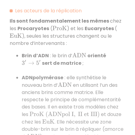
Les acteurs de la réplication
Ils sont fondamentalement les mêmes
chez
les
Procaryotes
(
) et les
Eucaryotes
(
P
r
o
K
), seules les structures changent ou le
E
u
K
nombre d’intervenants :
Brin d’ADN
: le brin d’
orienté
A
D
N
sert de matrice
;
3
′
→
5
′
ADNpolymérase
: elle synthétise le
nouveau brin d’
en utilisant l’un des
A
D
N
anciens brins comme matrice. Elle
respecte le principe de complémentarité
des bases. Il en existe trois modèles chez
les
et douze
P
r
o
K
(
A
D
N
p
o
l
I
,
I
I
e
t
I
I
I
)
chez les
. Elle nécessite une zone
E
u
K
double-brin sur le brin à répliquer (amorce