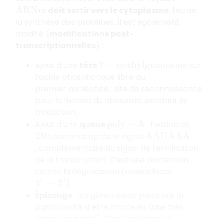
doit sortir vers le cytoplasme
, lieu de
A
R
N
m
la synthèse des protéines. Il est également
modifié (
modifications post-
transcriptionnelles
) :
Ajout d’une
tête
sur
7
−
m
é
t
h
y
l
g
u
a
n
o
s
i
n
e
é
l’acide phosphorique libre du
premier nucléotide : site de reconnaissance
pour la fixation du ribosome, pendant la
traduction ;
Ajout d’une
queue
: fixation de
p
o
l
y
−
A
adénines après le signal
250
A
A
U
A
A
A
, complémentaire du signal de terminaison
de la transcription. C’est une protection
contre la dégradation (exonucléase
) ;
3
′
→
5
′
Épissage
: les gènes eucaryotes ont la
particularité d’être morcelés (une très