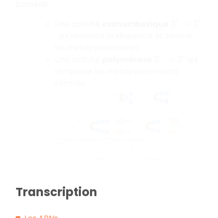
possède :
Une activité
exonucléasique
3
′
→
5
′
, qui remonte la séquence et élimine
les mésappariements ;
Une activité
polymérase
qui
5
′
→
3
′
remplace les mésappariements
éliminés.
Transcription