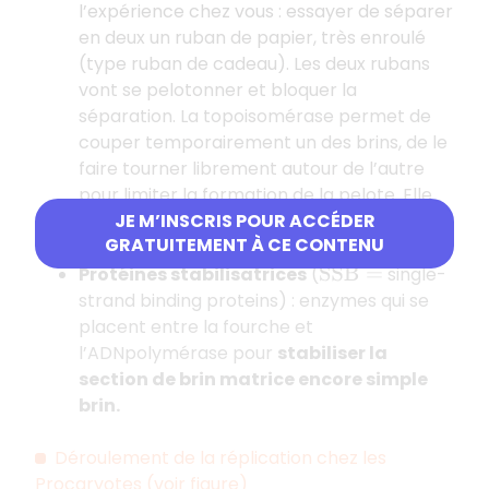
l’expérience chez vous : essayer de séparer
en deux un ruban de papier, très enroulé
(type ruban de cadeau). Les deux rubans
vont se pelotonner et bloquer la
séparation. La topoisomérase permet de
couper temporairement un des brins, de le
faire tourner librement autour de l’autre
pour limiter la formation de la pelote. Elle
JE M’INSCRIS POUR ACCÉDER
ressoude ensuite le brin.
GRATUITEMENT À CE CONTENU
Protéines stabilisatrices
(
single-
S
S
B
=
strand binding proteins) : enzymes qui se
placent entre la fourche et
l’ADNpolymérase pour
stabiliser la
section de brin matrice encore simple
brin.
Déroulement de la réplication chez les
Procaryotes (voir figure)