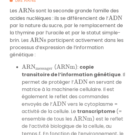
Les ARNs
Les
sont la seconde grande famille des
A
R
N
s
acides nucléiques : ils se différencient de l’
A
D
N
par la nature du sucre, par le remplacement de
la thymine par l’uracile et par le statut simple-
brin. Les
participent activement dans les
A
R
N
s
processus d’expression de l’information
génétique :
(
):
copie
A
R
N
m
e
s
s
a
g
e
r
A
R
N
m
transitoire de l’information génétique
. Il
permet de protéger l’
en servant de
A
D
N
matrice à la machinerie cellulaire. Il est
également le reflet des commandes
envoyés de l’
vers le cytoplasme =
A
D
N
activité de la cellule. Le
transcriptome
(=
ensemble de tous les
) est le reflet
A
R
N
m
de l’activité biologique de la cellule, au
temps
. En fonction de l’environnement, le
t