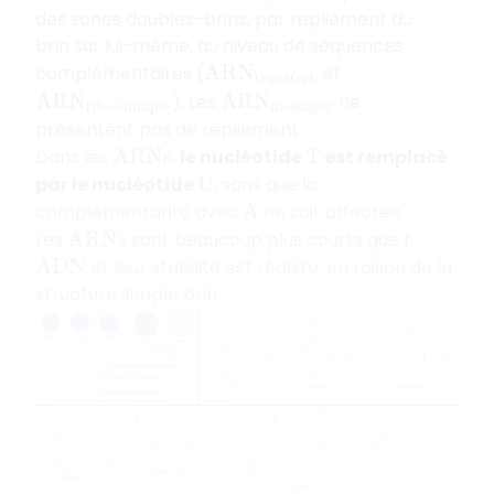
des zones doubles-brins, par repliement du
brin sur lui-même, au niveau de séquences
complémentaires (
et
A
R
N
t
r
a
n
s
f
e
r
t
). Les
ne
A
R
N
r
i
b
o
s
o
m
i
q
u
e
A
R
N
m
e
s
s
a
g
e
r
présentent pas de repliement.
Dans les
,
le nucléotide
est remplacé
A
R
N
s
T
par le nucléotide
, sans que la
U
complémentarité avec
ne soit affectée.
A
Les
sont beaucoup plus courts que l’
A
R
N
s
et leur stabilité est réduite, en raison de la
A
D
N
structure simple brin.