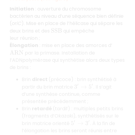
Initiation
: ouverture du chromosome
bactérien au niveau d’une séquence bien définie
(
oriC
). Mise en place de l’hélicase qui sépare les
deux brins et des
qui empêche
S
S
B
leur réunion ;
Élongation
: mise en place des amorces d’
par la primase. Installation de
A
R
N
l’ADNpolymérase qui synthétise alors deux types
de brins :
Brin
direct
(précoce) : brin synthétisé à
partir du brin matrice
. Il s’agit
3
′
→
5
′
d’une synthèse continue, comme
présentée précédemment ;
Brin
retardé
(tardif) : multiples petits brins
(fragments d’Okazaki), synthétisés sur le
brin matrice orienté
. À la fin de
5
′
→
3
′
l’élongation les brins seront réunis entre