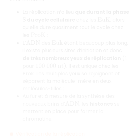
La réplication n’a lieu
que durant la phase
du cycle cellulaire
chez les
, alors
S
E
u
K
qu’elle dure quasiment tout le cycle chez
les
;
P
r
o
K
L’
des
étant beaucoup plus long,
A
D
N
E
u
k
il existe plusieurs sites d’initiation et donc
de très nombreux yeux de réplication
(
1
pour
). Il est unique chez les
100
000
n
t
ProK. Les multiples yeux se rejoignent et
séparent la molécule-mère en deux
molécules-filles ;
Au fur et à mesure de la synthèse des
nouveaux brins d’
, les
histones
se
A
D
N
mettent en place pour former la
chromatine.
Vérification de la réplication