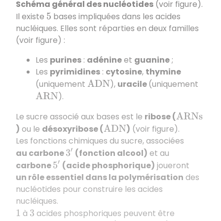
Schéma général des nucléotides
(voir figure).
Il existe
bases impliquées dans les acides
5
nucléiques. Elles sont réparties en deux familles
(voir figure) :
Les
purines
:
adénine
et
guanine
;
Les
pyrimidines
:
cytosine
,
thymine
(uniquement
),
uracile
(uniquement
A
D
N
).
A
R
N
Le sucre associé aux bases est le
ribose (
A
R
N
s
)
ou le
désoxyribose (
)
(voir figure).
A
D
N
Les fonctions chimiques du sucre, associées
au carbone
(fonction alcool)
et au
3
′
carbone
(acide phosphorique)
joueront
5
′
un rôle essentiel dans la polymérisation
des
nucléotides pour construire les acides
nucléiques.
à
acides phosphoriques peuvent être
1
3