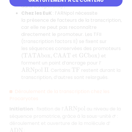
GRATUITEMENT À CE CONTENU
dans les opérons) ;
Chez les EuK
: l’ARNpol nécessite
la présence de facteurs de la transcription,
car elle ne peut pas reconnaître
directement le promoteur. Les TFII
(transcription factors II) se fixent sur
les séquences conservées des promoteurs
(
) et
T
A
T
A
b
o
x
,
C
A
A
T
e
t
G
C
b
o
x
forment un point d’ancrage pour l’
. Certains
restent durant la
A
R
N
p
o
l
I
I
T
F
transcription, d’autres sont relargués.
Déroulement de la transcription chez les
Procaryotes
Initiation
: fixation de l’
au niveau de la
A
R
N
p
o
l
séquence promotrice, grâce à la sous-unité
:
σ
déroulement et ouverture de la molécule d’
;
A
D
N