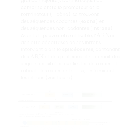
grande majorité). Dans la séquence
comprise entre le promoteur et le
terminateur (= gène), se trouvent
des séquences codantes (
exons
) et
des séquences non-codantes (
introns
).
Avant de pouvoir être utilisable, l’
A
R
N
m
doit être débarrassé de ses introns.
Intervient alors le
splicéosome
, contenant
des
et des protéines : il reconnait des
A
R
N
séquences situées aux limites des exons et
raboute les exons entre eux, en éliminant
les introns (voir figure).