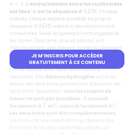
.
L’enchaînement entre les nucléotides
n
+
1
est libre : c’est la séquence d’
.
Chaque
A
D
N
individu, chaque espèce possède sa propre
séquence d’
même si des sections sont
A
D
N
conservées. Seuls les jumeaux homozygotes et
les clones (bactérie, virus et plante) ont
théoriquement exactement la même séquence
en bases.
JE M’INSCRIS POUR ACCÉDER
GRATUITEMENT À CE CONTENU
Liaison
interbrin
: l’
existe uniquement sous
A
D
N
forme double-brin, dans les conditions
naturelles. Des
liaisons hydrogène
entre les
bases des deux brins permettent d’associer les
deux brins. Seulement,
tous les couples de
bases ne sont pas possibles :
associé
A
forcément à
et
associé forcément à
.
T
G
C
Les deux brins sont dits complémentaires.
Les brins ont une orientation, qui dépend des
fonctions libres des nucléotides placés aux