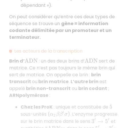
dépendant »).
On peut considérer qu’entre ces deux types de
séquence se trouve un
gène = information
codante délimitée par un promoteur et un
terminateur.
Les acteurs de la transcription
Brin d’
: un des deux brins d’
sert de
A
D
N
A
D
N
matrice. Ce n’est pas toujours le même brin qui
sert de matrice. On appelle ce brin :
brin
transcrit
ou
brin matrice
.
L’autre brin
est
appelé
brin non-transcrit
ou
brin codant
;
ARNpolymérase
:
Chez les ProK
: unique et constituée de
5
sous-unités (
). L’enzyme progresse
α
2
β
β
′
σ
sur le brin matrice dans le sens
et
3
′
→
5
′