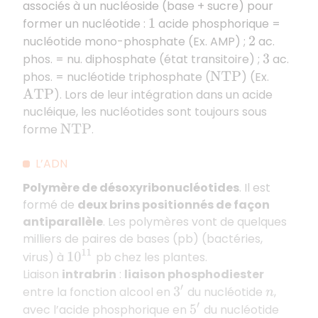
associés à un nucléoside (base + sucre) pour
former un nucléotide :
acide phosphorique =
1
nucléotide mono-phosphate (Ex. AMP) ;
ac.
2
phos. = nu. diphosphate (état transitoire) ;
ac.
3
phos. = nucléotide triphosphate (
) (Ex.
N
T
P
). Lors de leur intégration dans un acide
A
T
P
nucléique, les nucléotides sont toujours sous
forme
.
N
T
P
L’ADN
Polymère de désoxyribonucléotides
. Il est
formé de
deux brins positionnés de façon
antiparallèle
. Les polymères vont de quelques
milliers de paires de bases (pb) (bactéries,
10
11
virus) à
pb chez les plantes.
Liaison
intrabrin
:
liaison phosphodiester
entre la fonction alcool en
du nucléotide
,
3
′
n
avec l’acide phosphorique en
du nucléotide
5
′