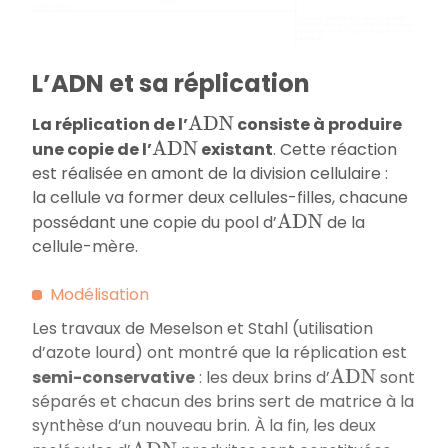
L’ADN et sa réplication
La réplication de l’
consiste à produire
A
D
N
une copie de l’
existant
. Cette réaction
A
D
N
est réalisée en amont de la division cellulaire :
la cellule va former deux cellules-filles, chacune
possédant une copie du pool d’
de la
A
D
N
cellule-mère.
Modélisation
Les travaux de Meselson et Stahl (utilisation
d’azote lourd) ont montré que la réplication est
semi-conservative
: les deux brins d’
sont
A
D
N
séparés et chacun des brins sert de matrice à la
synthèse d’un nouveau brin. À la fin, les deux