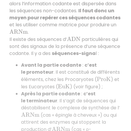
alors l’information codante est dispersée dans
les séquences non-codantes.
Il faut donc un
moyen pour repérer ces séquences codantes
et les utiliser comme matrice pour produire un
.
A
R
N
m
Il existe des séquences d’
particulières qui
A
D
N
sont des signaux de la présence d’une séquence
codante. Il y a des
séquences-signa
l :
Avant la partie codante
:
c’est
le promoteur
. Il est constitué de différents
éléments, chez les Procaryotes (
) et
P
r
o
K
les Eucaryotes (
) (voir figure) ;
E
u
K
Après la partie codante
:
c’est
le terminateur
. Il s’agit de séquences qui
déstabilisent le complexe de synthèse de l’
(cas « épingle à cheveux ») ou qui
A
R
N
m
attirent des enzymes qui stoppent la
production d’
(cas « ρ-
A
R
N
m