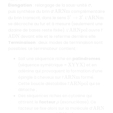
Élongation
: relargage de la sous-unité
,
σ
puis synthèse du brin d’
complémentaire
A
R
N
m
du brin transcrit, dans le sens
. L’
5
′
→
3
′
A
R
N
m
se décroche au fur et à mesure (seulement une
dizaine de bases reste fixée). L’
ouvre l’
A
R
N
p
o
l
devant elle et le referme derrière elle.
A
D
N
Terminaison
: deux modes de terminaison sont
possibles. Le terminateur contient :
Soit une séquence riche en
palindromes
(séquence symétrique =
) et en
X
Y
Y
X
adénine qui provoquent la formation d’une
épingle à cheveux sur l’
formé.
A
R
N
m
Cette boucle déstabilise l’
qui se
A
R
N
p
o
l
détache ;
Des séquences riches en cytosine qui
attirent le
facteur
(exonucléase). Ce
ρ
facteur se fixe alors sur la molécule d’
A
R
N