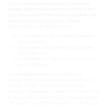
Au cours de la réplication, il peut y avoir des
erreurs
. Elles sont liées au comportement des
base qui peuvent former des
tautomères
(voir
figure). La thymine, guanine et adénine
peuvent s’apparier différemment :
Le tautomère de thymine peut s’apparier
avec la guanine ;
Le tautomère de guanine peut s’apparier
avec la thymine ;
Le tautomère de l’adénine peut s’apparier
avec la cytosine.
Ce
mésappariement
va introduire des
changements ponctuels dans la séquence, ce
qui peut modifier le sens de l’information
génétique (
mutation
). Il existe des mécanismes
de correction : chez les
, l’ADNpolymérase
P
r
o
K
I se place à l’extrémité
du brin néoformé. Elle
3
′