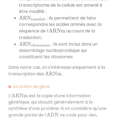
transcriptome de la cellule est amené à
être modifié ;
: ils permettent de faire
A
R
N
t
r
a
n
s
f
e
r
t
correspondre les acides aminés avec la
séquence de l’
au cours de la
A
R
N
m
traduction ;
: ils sont inclus dans un
A
R
N
r
i
b
o
s
o
m
a
u
x
assemblage nucléoprotéique qui
constituent les ribosomes.
Dans notre cas, on s’intéresse uniquement à la
transcription des
.
A
R
N
m
La notion de gène
L’
est la copie d’une information
A
R
N
m
génétique, qui aboutit généralement à la
synthèse d’une protéine. Si on considère qu’une
grande partie de l’
ne code pour rien,
A
D
N