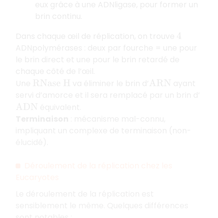
eux grâce à une ADNligase, pour former un
brin continu.
Dans chaque œil de réplication, on trouve
4
ADNpolymérases : deux par fourche = une pour
le brin direct et une pour le brin retardé de
chaque côté de l’œil.
Une
va éliminer le brin d’
ayant
R
N
a
s
e
H
A
R
N
servi d’amorce et il sera remplacé par un brin d’
équivalent.
A
D
N
Terminaison
: mécanisme mal-connu,
impliquant un complexe de terminaison (non-
élucidé).
Déroulement de la réplication chez les
Eucaryotes
Le déroulement de la réplication est
sensiblement le même. Quelques différences
sont notables :