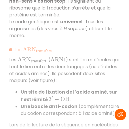
non-sens = codon stop
: ils signifient au
ribosome que la traduction s’arrête et que la
protéine est terminée.
Le code génétique est
universel
: tous les
organismes (des virus à
H.sapiens
) utilisent le
même.
Les
A
R
N
t
r
a
n
s
f
e
r
t
Les
(
) sont les molécules qui
A
R
N
t
r
a
n
s
f
e
r
t
A
R
N
t
font le lien entre les deux langages (nucléotides
et acides aminés). Ils possèdent deux sites
majeurs (voir figure) :
Un site de fixation de l’acide aminé, sur
l’extrémité
;
3
′
−
O
H
Une boucle anti-codon
(complémentaire
du codon correspondant à l’acide aminé).
Lors de la lecture de la séquence en nucléotides