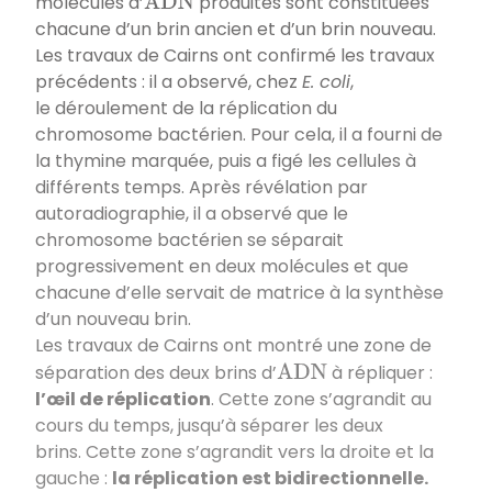
molécules d’
produites sont constituées
A
D
N
chacune d’un brin ancien et d’un brin nouveau.
Les travaux de Cairns ont confirmé les travaux
précédents : il a observé, chez
E. coli
,
le déroulement de la réplication du
chromosome bactérien. Pour cela, il a fourni de
la thymine marquée, puis a figé les cellules à
différents temps. Après révélation par
autoradiographie, il a observé que le
chromosome bactérien se séparait
progressivement en deux molécules et que
chacune d’elle servait de matrice à la synthèse
d’un nouveau brin.
Les travaux de Cairns ont montré une zone de
séparation des deux brins d’
à répliquer :
A
D
N
l’œil de réplication
. Cette zone s’agrandit au
cours du temps, jusqu’à séparer les deux
brins. Cette zone s’agrandit vers la droite et la
gauche :
la
réplication est bidirectionnelle.