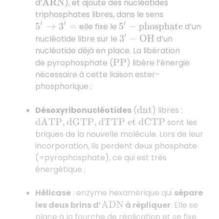
d’
), et ajoute des nucléotides
A
R
N
triphosphates libres, dans le sens
elle fixe le
d’un
5
′
→
3
′
=
5
′
−
p
h
o
s
p
h
a
t
e
nucléotide libre sur le
d’un
3
′
−
O
H
nucléotide déjà en place. La libération
de pyrophosphate (
) libère l’énergie
P
P
nécessaire à cette liaison ester-
phosphorique ;
Désoxyribonucléotides
(
) libres :
d
n
t
sont les
d
A
T
P
,
d
G
T
P
,
d
T
T
P
e
t
d
C
T
P
briques de la nouvelle molécule. Lors de leur
incorporation, ils perdent deux phosphate
(=pyrophosphate), ce qui est très
énergétique ;
Hélicase
: enzyme hexamèrique qui
sépare
les deux brins d’
à répliquer
. Elle se
A
D
N
place à la fourche de réplication et se fixe